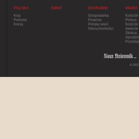
POLSKA
ŚWIAT
EKONOMIA
WIARA
Kraj
Gospodarka
Kościół
Polonia
Finanse
Polsce
Kresy
Polska wieś
Kościół
Nieruchomości
świecie
Stolica
Apostol
Prześla
© 2021