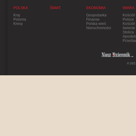
POLSKA
ŚWIAT
EKONOMIA
WIARA
Kraj
Gospodarka
Kościół
Polonia
Finanse
Polsce
Kresy
Polska wieś
Kościół
Nieruchomości
świecie
Stolica
Apostol
Prześla
© 2021