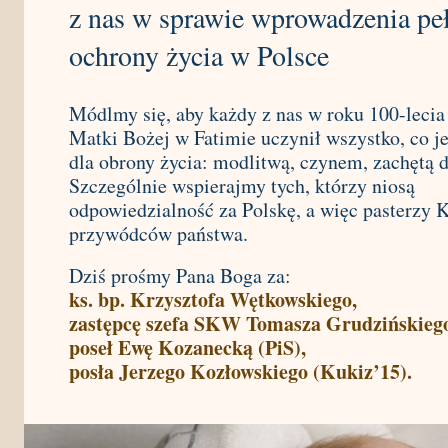
z nas w sprawie wprowadzenia pe
ochrony życia w Polsce
Módlmy się, aby każdy z nas w roku 100-lecia
Matki Bożej w Fatimie uczynił wszystko, co j
dla obrony życia: modlitwą, czynem, zachętą 
Szczególnie wspierajmy tych, którzy niosą
odpowiedzialność za Polskę, a więc pasterzy K
przywódców państwa.
Dziś prośmy Pana Boga za:
ks. bp. Krzysztofa Wętkowskiego,
zastępcę szefa SKW Tomasza Grudzińskieg
poseł Ewę Kozanecką (PiS),
posła Jerzego Kozłowskiego (Kukiz’15).