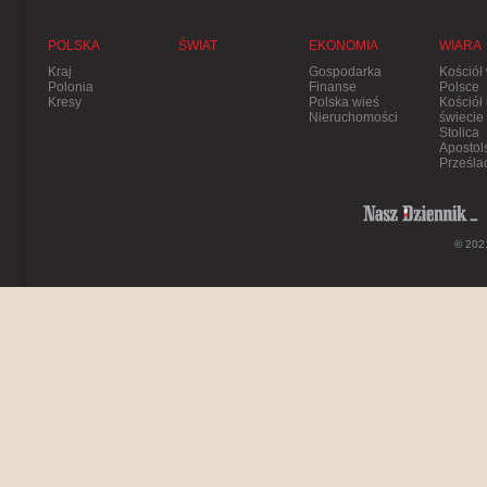
POLSKA
ŚWIAT
EKONOMIA
WIARA
Kraj
Gospodarka
Kościół
Polonia
Finanse
Polsce
Kresy
Polska wieś
Kościół
Nieruchomości
świecie
Stolica
Apostol
Prześla
© 2021