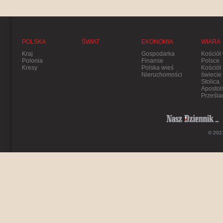
POLSKA
ŚWIAT
EKONOMIA
WIARA
Kraj
Gospodarka
Kościół
Polonia
Finanse
Polsce
Kresy
Polska wieś
Kościół
Nieruchomości
świecie
Stolica
Apostol
Prześla
© 2021