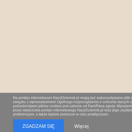
Na portalu internetowym NaszDziennik.pl mogą być wykorzystywane pliki co
związku z wprowadzeniem Ogólnego rozporządzenia o ochronie danych os
pośrednictwem plików cookies jest zależne od Pani/Pana zgody. Wyrażeni
przez właściciela portalu internetowego NaszDziennik.pl oraz jego zauf
preferencjom, a także będzie pomocne w celu analitycznym.
ZGADZAM SIĘ
Więcej