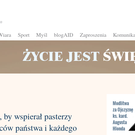
te
Wiara
Sport
Myśl
blogAID
Zaproszenia
Komunika
Modlitwa
za Ojczyznę
 by wspierał pasterzy
ks. kard.
Augusta
ców państwa i każdego
Hlonda