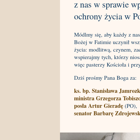
z nas w sprawie w
ochrony życia w Po
Módlmy się, aby każdy z nas
Bożej w Fatimie uczynił wszy
życia: modlitwą, czynem, za
wspierajmy tych, którzy nios
więc pasterzy Kościoła i p
Dziś prośmy Pana Boga za:
ks. bp. Stanisława Jamrozk
ministra Grzegorza Tobisz
posła Artur Gieradę
(PO),
senator Barbarę Zdrojews