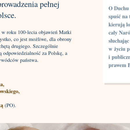
prowadzenia pełnej
O Duchu 
lsce.
spuść na 
kierują l
 w roku 100-lecia objawień Matki
cały Nar
stko, co jest możliwe, dla obrony
słuchają
chętą drugiego. Szczególnie
w życiu 
ą odpowiedzialność za Polskę, a
i publicz
rzywódców państwa.
prawem 
a,
owskiego,
ką
(PO).