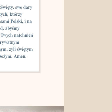
Święty, swe dary
tych, którzy
osami Polski, i na
ód, abyśmy
c Twych natchnień
prywatnym
nym, żyli świętym
Bożym. Amen.