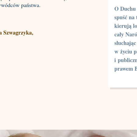
rzywódców państwa.
O Duchu 
spuść na 
kierują l
a Szwagrzyka,
cały Nar
słuchają
w życiu 
i publicz
prawem 