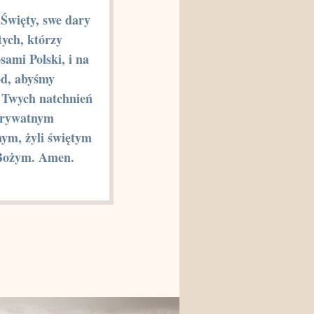
Święty, swe dary
tych, którzy
osami Polski, i na
ód, abyśmy
c Twych natchnień
prywatnym
nym, żyli świętym
Bożym. Amen.