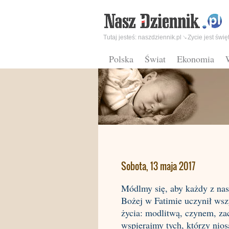
Tutaj jesteś:
naszdziennik.pl
Zycie jest świę
Polska
Świat
Ekonomia
Sobota, 13 maja 2017
Módlmy się, aby każdy z nas
Bożej w Fatimie uczynił wszy
życia: modlitwą, czynem, za
wspierajmy tych, którzy nios