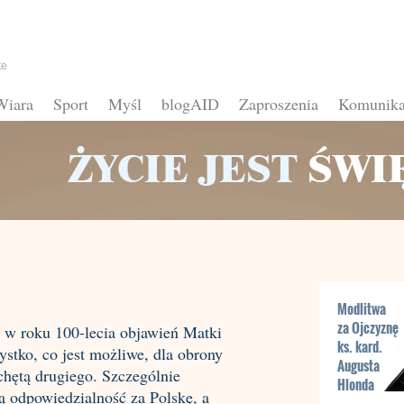
te
Wiara
Sport
Myśl
blogAID
Zaproszenia
Komunika
Modlitwa
za Ojczyznę
 w roku 100-lecia objawień Matki
ks. kard.
stko, co jest możliwe, dla obrony
Augusta
chętą drugiego. Szczególnie
Hlonda
ą odpowiedzialność za Polskę, a