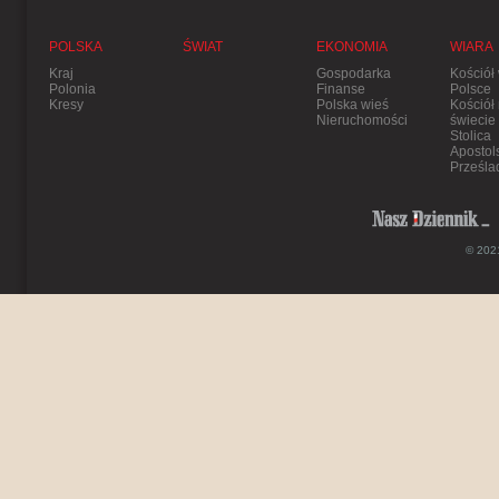
POLSKA
ŚWIAT
EKONOMIA
WIARA
Kraj
Gospodarka
Kościół
Polonia
Finanse
Polsce
Kresy
Polska wieś
Kościół
Nieruchomości
świecie
Stolica
Apostol
Prześla
© 2021