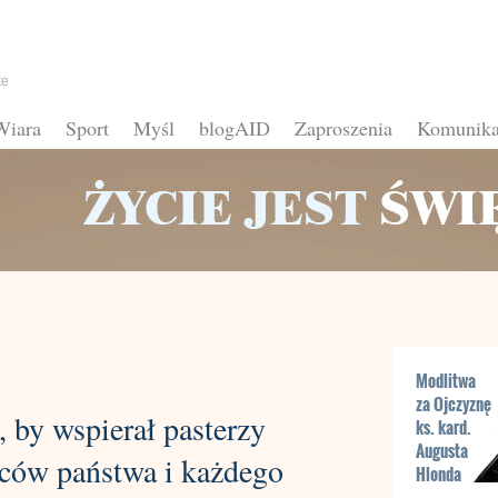
te
Wiara
Sport
Myśl
blogAID
Zaproszenia
Komunika
Modlitwa
za Ojczyznę
 by wspierał pasterzy
ks. kard.
Augusta
ców państwa i każdego
Hlonda