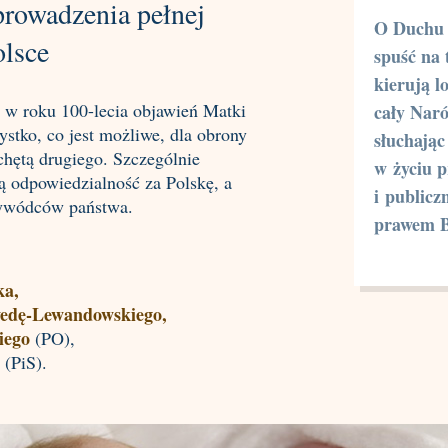
prowadzenia pełnej
O Duchu 
olsce
spuść na 
kierują l
 w roku 100-lecia objawień Matki
cały Nar
stko, co jest możliwe, dla obrony
słuchają
chętą drugiego. Szczególnie
w życiu 
ą odpowiedzialność za Polskę, a
i publicz
rzywódców państwa.
prawem 
ka,
wedę-Lewandowskiego,
iego
(PO),
(PiS).