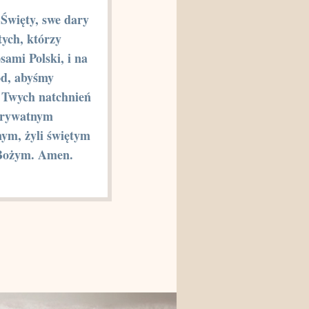
Święty, swe dary
tych, którzy
osami Polski, i na
ód, abyśmy
c Twych natchnień
prywatnym
nym, żyli świętym
Bożym. Amen.