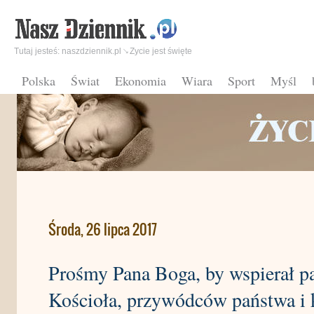
Tutaj jesteś:
naszdziennik.pl
Zycie jest święte
Polska
Świat
Ekonomia
Wiara
Sport
Myśl
Środa, 26 lipca 2017
Prośmy Pana Boga, by wspierał pa
Kościoła, przywódców państwa i