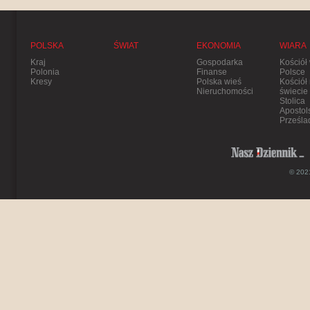
POLSKA
ŚWIAT
EKONOMIA
WIARA
Kraj
Gospodarka
Kościół
Polonia
Finanse
Polsce
Kresy
Polska wieś
Kościół
Nieruchomości
świecie
Stolica
Apostol
Prześla
© 2021