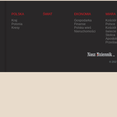
POLSKA
ŚWIAT
EKONOMIA
WIARA
Kraj
Gospodarka
Kościół
Polonia
Finanse
Polsce
Kresy
Polska wieś
Kościół
Nieruchomości
świecie
Stolica
Apostol
Prześla
© 2021