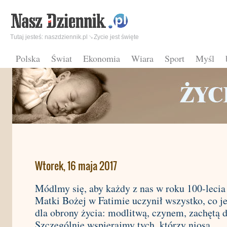
Tutaj jesteś:
naszdziennik.pl
Zycie jest święte
Polska
Świat
Ekonomia
Wiara
Sport
Myśl
Wtorek, 16 maja 2017
Módlmy się, aby każdy z nas w roku 100-lecia
Matki Bożej w Fatimie uczynił wszystko, co j
dla obrony życia: modlitwą, czynem, zachętą 
Szczególnie wspierajmy tych, którzy niosą