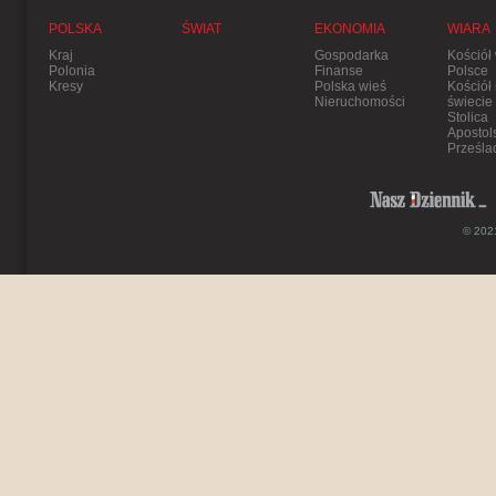
POLSKA
ŚWIAT
EKONOMIA
WIARA
Kraj
Gospodarka
Kościół
Polonia
Finanse
Polsce
Kresy
Polska wieś
Kościół
Nieruchomości
świecie
Stolica
Apostol
Prześla
© 2021