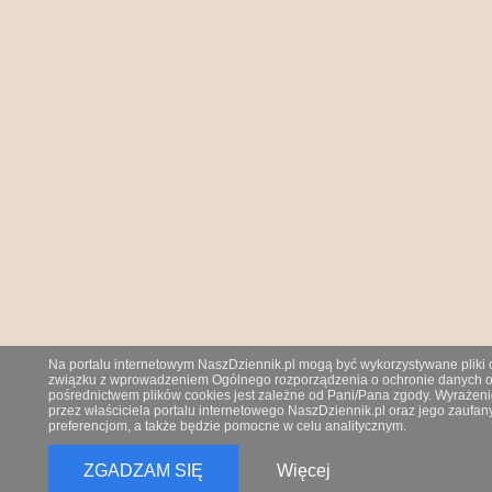
Na portalu internetowym NaszDziennik.pl mogą być wykorzystywane pliki co
związku z wprowadzeniem Ogólnego rozporządzenia o ochronie danych os
pośrednictwem plików cookies jest zależne od Pani/Pana zgody. Wyrażeni
przez właściciela portalu internetowego NaszDziennik.pl oraz jego zauf
preferencjom, a także będzie pomocne w celu analitycznym.
ZGADZAM SIĘ
Więcej