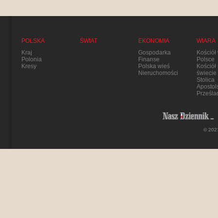
POLSKA
ŚWIAT
EKONOMIA
WIARA
Kraj
Gospodarka
Kościół
Polonia
Finanse
Polsce
Kresy
Polska wieś
Kościół
Nieruchomości
świecie
Stolica
Apostol
Prześla
© 2021