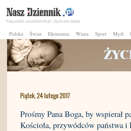
Tutaj jesteś:
naszdziennik.pl
Zycie jest święte
Polska
Świat
Ekonomia
Wiara
Sport
Myśl
Piątek, 24 lutego 2017
Prośmy Pana Boga, by wspierał pa
Kościoła, przywódców państwa i