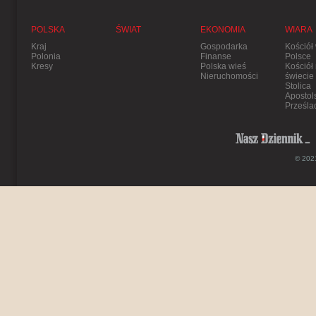
POLSKA
ŚWIAT
EKONOMIA
WIARA
Kraj
Gospodarka
Kościół
Polonia
Finanse
Polsce
Kresy
Polska wieś
Kościół
Nieruchomości
świecie
Stolica
Apostol
Prześla
© 2021