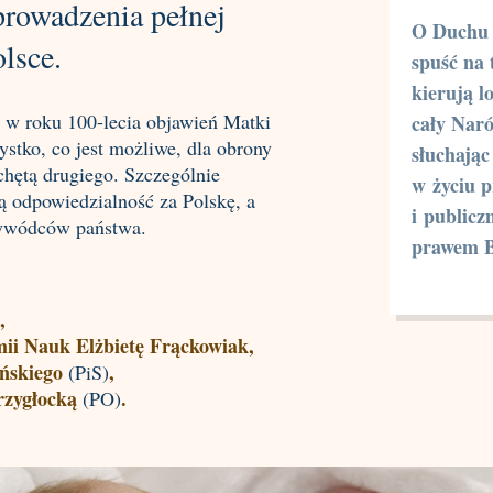
prowadzenia pełnej
O Duchu 
lsce.
spuść na 
kierują l
 w roku 100-lecia objawień Matki
cały Nar
stko, co jest możliwe, dla obrony
słuchają
chętą drugiego. Szczególnie
w życiu 
ą odpowiedzialność za Polskę, a
i publicz
rzywódców państwa.
prawem 
,
mii Nauk Elżbietę Frąckowiak,
ńskiego
,
(PiS)
rzygłocką
.
(PO)