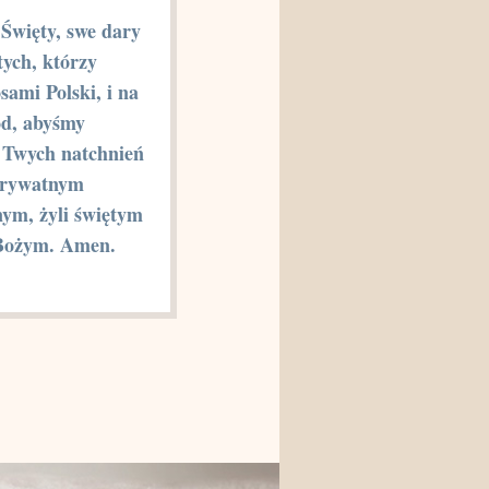
Święty, swe dary
tych, którzy
osami Polski, i na
ód, abyśmy
c Twych natchnień
prywatnym
nym, żyli świętym
Bożym. Amen.