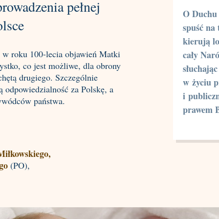
prowadzenia pełnej
O Duchu 
olsce
spuść na 
kierują l
 w roku 100-lecia objawień Matki
cały Nar
stko, co jest możliwe, dla obrony
słuchają
chętą drugiego. Szczególnie
w życiu 
ą odpowiedzialność za Polskę, a
i publicz
rzywódców państwa.
prawem 
Miłkowskiego,
go
(PO),