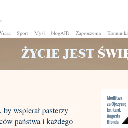
te
Wiara
Sport
Myśl
blogAID
Zaproszenia
Komunika
Modlitwa
za Ojczyznę
 by wspierał pasterzy
ks. kard.
Augusta
ców państwa i każdego
Hlonda