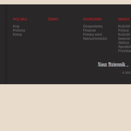
POLSKA
ŚWIAT
EKONOMIA
WIARA
Kraj
Gospodarka
Kościół
Polonia
Finanse
Polsce
Kresy
Polska wieś
Kościół
Nieruchomości
świecie
Stolica
Apostol
Prześla
© 2021