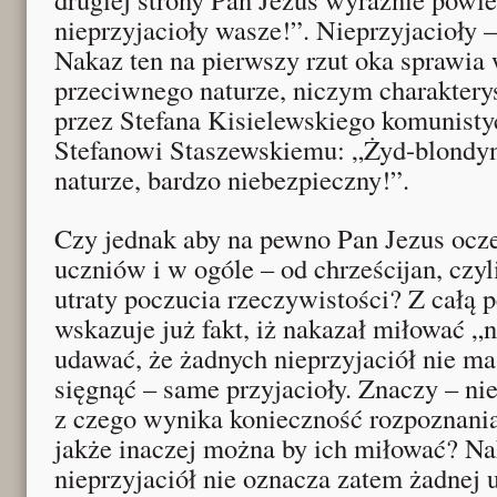
nieprzyjacioły wasze!”. Nieprzyjacioły 
Nakaz ten na pierwszy rzut oka sprawia
przeciwnego naturze, niczym charakter
przez Stefana Kisielewskiego komunist
Stefanowi Staszewskiemu: „Żyd-blondyn
naturze, bardzo niebezpieczny!”.
Czy jednak aby na pewno Pan Jezus ocz
uczniów i w ogóle – od chrześcijan, czy
utraty poczucia rzeczywistości? Z całą 
wskazuje już fakt, iż nakazał miłować „n
udawać, że żadnych nieprzyjaciół nie ma
sięgnąć – same przyjacioły. Znaczy – niep
z czego wynika konieczność rozpoznania
jakże inaczej można by ich miłować? N
nieprzyjaciół nie oznacza zatem żadnej 