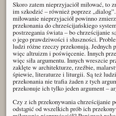
Skoro zatem nieprzyjaciół miłować, to z
im szkodzić – również poprzez „dialog”
miłowanie nieprzyjaciół powinno zmierz
przekonania do chrześcijańskiego system
postrzegania świata – bo chrześcijanie s
o jego prawdziwości i słuszności. Probl
ludzi różne rzeczy przekonują. Jednych 
więc altruizm i poświęcenie. Innych prz
więc siła argumentu. Innych wreszcie pr
zaklęte w architekturze, rzeźbie, malars
śpiewie, literaturze i liturgii. Są też lud
przekonania nie trafia żaden z tych arg
przekonuje ich tylko jeden argument – ar
Czy z ich przekonywania chrześcijanie 
odstąpić od wszelkich prób ich przekon
miłowania nieprzyjaciół? Ponieważ nak