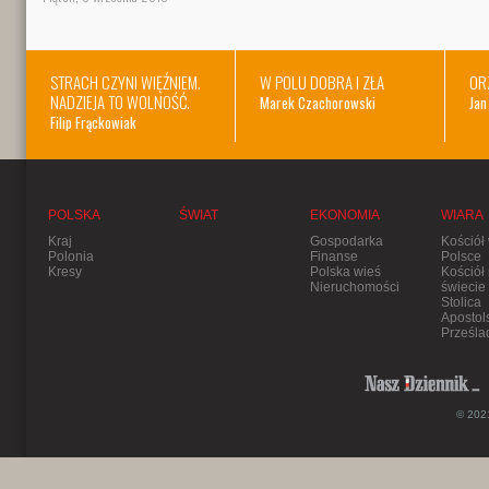
STRACH CZYNI WIĘŹNIEM.
W POLU DOBRA I ZŁA
OR
NADZIEJA TO WOLNOŚĆ.
Marek Czachorowski
Jan
Filip Frąckowiak
POLSKA
ŚWIAT
EKONOMIA
WIARA
Kraj
Gospodarka
Kościół
Polonia
Finanse
Polsce
Kresy
Polska wieś
Kościół
Nieruchomości
świecie
Stolica
Apostol
Prześla
© 2021