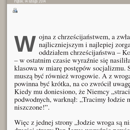
Piątek, 14 lutego 2014
Wojna z chrześcijaństwem, a zwłaszcza z
najliczniejszym i najlepiej zo
oddziałem chrześcijaństwa – K
– w ostatnim czasie wyraźnie się nasili
klasowa w miarę postępów socjalizmu. S
muszą być również wrogowie. A z wro
powinna być krótka, na co zwrócił uwag
Kiedy mu doniesiono, że Niemcy „stracil
podwodnych, warknął: „Tracimy łodzie 
niszczone!”.
Więc z jednej strony „łodzie wroga są ni
drugiej strony Pan Jezus wyraźnie powie