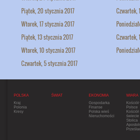
Piątek, 20 stycznia 2017
Czwartek, 
Wtorek, 17 stycznia 2017
Poniedział
Piątek, 13 stycznia 2017
Czwartek, 
Wtorek, 10 stycznia 2017
Poniedział
Czwartek, 5 stycznia 2017
POLSKA
ŚWIAT
EKONOMIA
WIARA
Kraj
Gospodarka
Kościół
Polonia
Finanse
Polsce
Kresy
Polska wieś
Kościół
Nieruchomości
świecie
Stolica
Apostol
Prześla