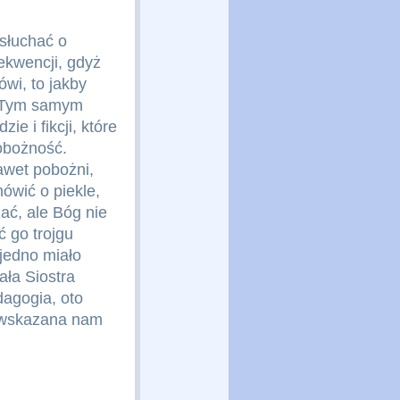
 słuchać o
ekwencji, gdyż
ówi, to jakby
ł. Tym samym
zie i fikcji, które
obożność.
nawet pobożni,
ówić o piekle,
żać, ale Bóg nie
 go trojgu
 jedno miało
sała Siostra
dagogia, oto
 wskazana nam