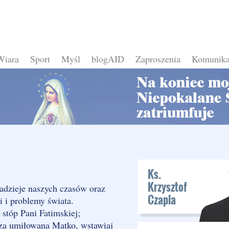
Wiara
Sport
Myśl
blogAID
Zaproszenia
Komunika
Ks.
Krzysztof
nadzieje naszych czasów oraz
Czapla
i i problemy świata.
stóp Pani Fatimskiej;
za umiłowana Matko, wstawiaj