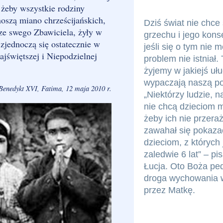
 żeby wszystkie rodziny
noszą miano chrześcijańskich,
Dziś świat nie chce
zcze swego Zbawiciela, żyły w
grzechu i jego kons
 zjednoczą się ostatecznie w
jeśli się o tym nie m
jświętszej i Niepodzielnej
problem nie istnia
żyjemy w jakiejś ułud
wypaczają naszą p
Benedykt XVI, Fatima, 12 maja 2010 r.
„Niektórzy ludzie, 
nie chcą dzieciom m
żeby ich nie przera
zawahał się pokazać
dzieciom, z których
zaledwie 6 lat” – pi
Łucja. Oto Boża pe
droga wychowania
przez Matkę.