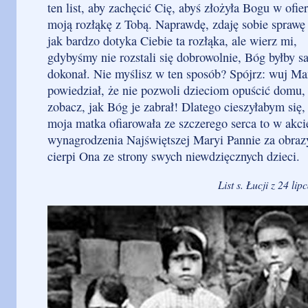
ten list, aby zachęcić Cię, abyś złożyła Bogu w ofie
moją rozłąkę z Tobą. Naprawdę, zdaję sobie sprawę 
jak bardzo dotyka Ciebie ta rozłąka, ale wierz mi,
gdybyśmy nie rozstali się dobrowolnie, Bóg byłby s
dokonał. Nie myślisz w ten sposób? Spójrz: wuj Ma
powiedział, że nie pozwoli dzieciom opuścić domu, 
zobacz, jak Bóg je zabrał! Dlatego cieszyłabym się
moja matka ofiarowała ze szczerego serca to w akci
wynagrodzenia Najświętszej Maryi Pannie za obrazy
cierpi Ona ze strony swych niewdzięcznych dzieci.
List s. Łucji z 24 lip