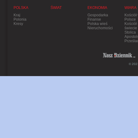
POLSKA
ŚWIAT
EKONOMIA
WIARA
Kraj
Gospodarka
Kościół
Polonia
Finanse
Polsce
Kresy
Polska wieś
Kościół
Nieruchomości
świecie
Stolica
Apostol
Prześla
© 2021