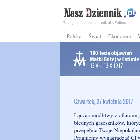
Tutaj jesteś:
naszdziennik.pl
Fatima
Polska
Świat
Ekonomia
Czwartek, 27 kwietnia 2017
Łącząc modlitwy z ofiarami
biednych grzeszników, który
przepełnia Twoje Niepokalan
Pragniemy wynagradzać Ci ws