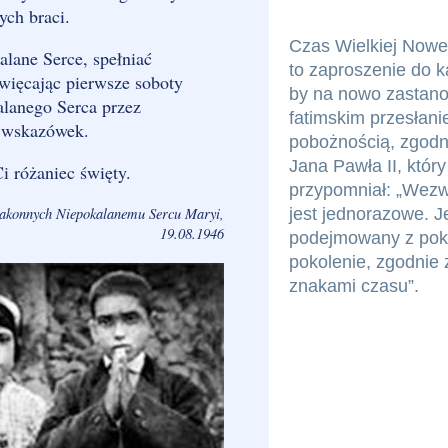
ych braci.
Czas Wielkiej Nowe
lane Serce, spełniać
to zaproszenie do k
więcając pierwsze soboty
by na nowo zastano
alanego Serca przez
fatimskim przesłani
 wskazówek.
pobożnością, zgodn
Jana Pawła II, który
i różaniec święty.
przypomniał: „Wezw
 zakonnych Niepokalanemu Sercu Maryi,
jest jednorazowe. J
19.08.1946
podejmowany z pok
pokolenie, zgodnie
znakami czasu”.