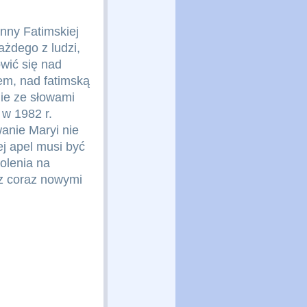
nny Fatimskiej
ażdego z ludzi,
wić się nad
em, nad fatimską
ie ze słowami
 w 1982 r.
anie Maryi nie
ej apel musi być
olenia na
 z coraz nowymi