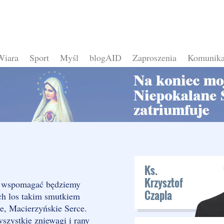
Wiara
Sport
Myśl
blogAID
Zaproszenia
Komunika
Ks.
Krzysztof
, wspomagać będziemy
Czapla
ch los takim smutkiem
e, Macierzyńskie Serce.
zystkie zniewagi i rany