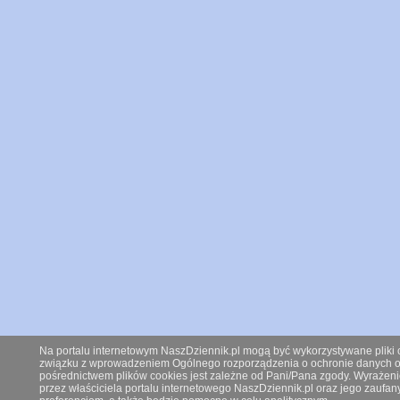
Na portalu internetowym NaszDziennik.pl mogą być wykorzystywane pliki co
związku z wprowadzeniem Ogólnego rozporządzenia o ochronie danych os
pośrednictwem plików cookies jest zależne od Pani/Pana zgody. Wyrażeni
przez właściciela portalu internetowego NaszDziennik.pl oraz jego zauf