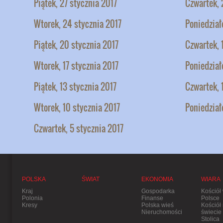
Piątek, 27 stycznia 2017
Czwartek, 
Wtorek, 24 stycznia 2017
Poniedział
Piątek, 20 stycznia 2017
Czwartek, 
Wtorek, 17 stycznia 2017
Poniedział
Piątek, 13 stycznia 2017
Czwartek, 
Wtorek, 10 stycznia 2017
Poniedział
Czwartek, 5 stycznia 2017
POLSKA
ŚWIAT
EKONOMIA
WIARA
Kraj
Gospodarka
Kościół
Polonia
Finanse
Polsce
Kresy
Polska wieś
Kościół
Nieruchomości
świecie
Stolica