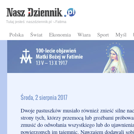
Tutaj jesteś:
naszdziennik.pl
Fatima
Polska
Świat
Ekonomia
Wiara
Sport
Myśl
Środa, 2 sierpnia 2017
Dwoje pastuszków musiało również znieść silne nac
strony tych, którzy przemocą lub groźbami próbowal
zmusić do odwołania wszystkiego lub do ujawnieni
powierzonych im tajemnic. Nawzajem dodawali sob