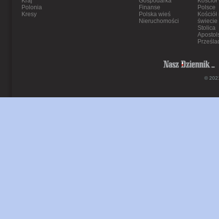
Kraj
Gospodarka
Kościół
Polonia
Finanse
Polsce
Kresy
Polska wieś
Kościół
Nieruchomości
świecie
Stolica
Apostol
Prześla
© 2021