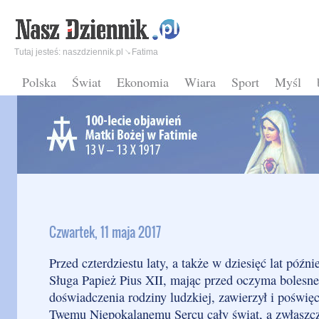
Tutaj jesteś:
naszdziennik.pl
Fatima
Polska
Świat
Ekonomia
Wiara
Sport
Myśl
Czwartek, 11 maja 2017
Przed czterdziestu laty, a także w dziesięć lat późni
Sługa Papież Pius XII, mając przed oczyma bolesne
doświadczenia rodziny ludzkiej, zawierzył i poświęc
Twemu Niepokalanemu Sercu cały świat, a zwłaszcz