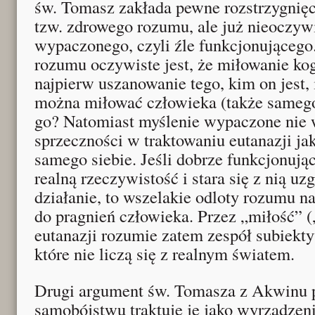
św. Tomasz zakłada pewne rozstrzygnięc
tzw. zdrowego rozumu, ale już nieoczyw
wypaczonego, czyli źle funkcjonującego
rozumu oczywiste jest, że miłowanie k
najpierw uszanowanie tego, kim on jest, i
można miłować człowieka (także samego 
go? Natomiast myślenie wypaczone nie 
sprzeczności w traktowaniu eutanazji ja
samego siebie. Jeśli dobrze funkcjonują
realną rzeczywistość i stara się z nią u
działanie, to wszelakie odloty rozumu na
do pragnień człowieka. Przez „miłość” 
eutanazji rozumie zatem zespół subiekt
które nie liczą się z realnym światem.
Drugi argument św. Tomasza z Akwinu 
samobójstwu traktuje je jako wyrządzen