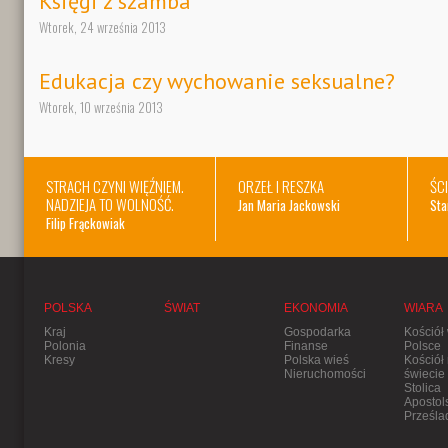
Księgi z szamba
Wtorek, 24 września 2013
Edukacja czy wychowanie seksualne?
Wtorek, 10 września 2013
STRACH CZYNI WIĘŹNIEM.
ORZEŁ I RESZKA
ŚC
NADZIEJA TO WOLNOŚĆ.
Jan Maria Jackowski
Sta
Filip Frąckowiak
POLSKA
ŚWIAT
EKONOMIA
WIARA
Kraj
Gospodarka
Kościół
Polonia
Finanse
Polsce
Kresy
Polska wieś
Kościół
Nieruchomości
świecie
Stolica
Apostol
Prześla