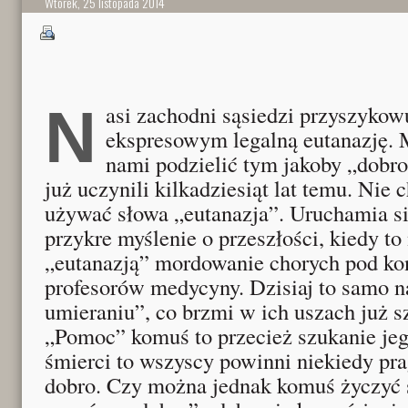
Wtorek, 25 listopada 2014
Nasi zachodni sąsiedzi przyszykowują w tempie
ekspresowym legalną eutanazję. M
nami podzielić tym jakoby „dobro
już uczynili kilkadziesiąt lat temu. Nie 
używać słowa „eutanazja”. Uruchamia s
przykre myślenie o przeszłości, kiedy to
„eutanazją” mordowanie chorych pod kon
profesorów medycyny. Dzisiaj to samo 
umieraniu”, co brzmi w ich uszach już s
„Pomoc” komuś to przecież szukanie jeg
śmierci to wszyscy powinni niekiedy pra
dobro. Czy można jednak komuś życzyć 