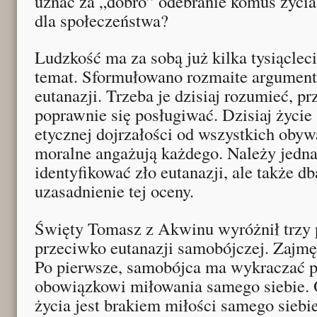
uznać za „dobro” odebranie komuś życia
dla społeczeństwa?
Ludzkość ma za sobą już kilka tysiącleci
temat. Sformułowano rozmaite argument
eutanazji. Trzeba je dzisiaj rozumieć, p
poprawnie się posługiwać. Dzisiaj życi
etycznej dojrzałości od wszystkich obywa
moralne angażują każdego. Należy jednak
identyfikować zło eutanazji, ale także d
uzasadnienie tej oceny.
Święty Tomasz z Akwinu wyróżnił trzy
przeciwko eutanazji samobójczej. Zajmę
Po pierwsze, samobójca ma wykraczać 
obowiązkowi miłowania samego siebie. 
życia jest brakiem miłości samego siebi