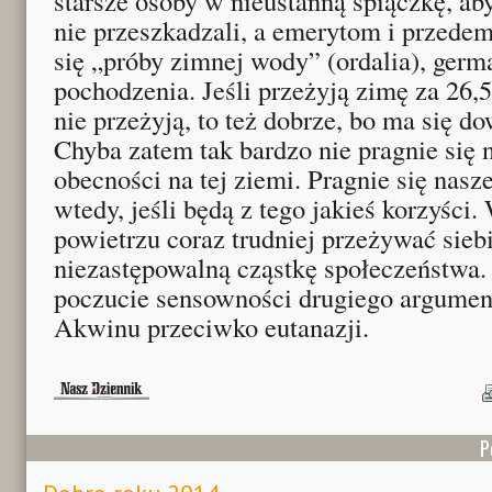
starsze osoby w nieustanną śpiączkę, ab
nie przeszkadzali, a emerytom i przede
się „próby zimnej wody” (ordalia), ger
pochodzenia. Jeśli przeżyją zimę za 26,5 z
nie przeżyją, to też dobrze, bo ma się d
Chyba zatem tak bardzo nie pragnie się n
obecności na tej ziemi. Pragnie się nasz
wtedy, jeśli będą z tego jakieś korzyś
powietrzu coraz trudniej przeżywać sieb
niezastępowalną cząstkę społeczeństwa.
poczucie sensowności drugiego argumen
Akwinu przeciwko eutanazji.
P