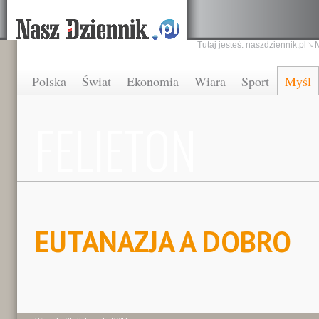
Tutaj jesteś:
naszdziennik.pl
Polska
Świat
Ekonomia
Wiara
Sport
Myśl
FELIETON
EUTANAZJA A DOBRO