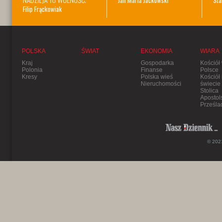
Jan Maria Jackowski
Sta
Filip Frąckowiak
POLSKA
ŚWIAT
EKONOMIA
WIARA
Kraj
Gospodarka
Kościół
Polonia
Finanse
Polsce
Kresy
Polska wieś
Kościół
Nieruchomości
świecie
Stolica
Apostol
Prześla
© 2021