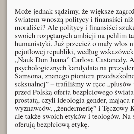
Może jednak sądzimy, że większe zagroż
światem wnoszą politycy i finansiści niż
moraliści? Ale politycy i finansiści szuka
swoich rozpętanych ambicji na pchlim t
humanistyki. Już przecież o mały włos n
pejotlowej republiki, według wskazówek
„Nauk Don Juana” Carlosa Castanedy. A
psychologicznych kandydata na prezyden
Samsona, znanego pioniera przedszkolne
seksualnej” – trafiliśmy w ręce „plusów
przed Polską oferta bezpłciowego świata,
prostatą, czyli ideologia gender, mająca 
wyznawców, „żendermerię” i Tęczowy Ko
ale także swoich etyków i teologów. Na
oferują bezpłciową etykę.