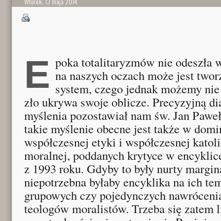
Wtorek, 13 maja 2014
Epoka totalitaryzmów nie odeszła w przeszłość, a nawet
na naszych oczach może jest tworz
system, czego jednak możemy nie
zło ukrywa swoje oblicze. Precyzyjną di
myślenia pozostawiał nam św. Jan Paweł
takie myślenie obecne jest także w domi
współczesnej etyki i współczesnej katoli
moralnej, poddanych krytyce w encyklice
z 1993 roku. Gdyby to były nurty margin
niepotrzebna byłaby encyklika na ich tem
grupowych czy pojedynczych nawróceni
teologów moralistów. Trzeba się zatem 