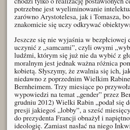
chodzi tylko o realizację postawionych c
potrzebne jest wyeliminowanie intelektu
zarówno Arystotelesa, jak i Tomasza, bo
znakomicie się uczy odkrywać obiektyw
Jeszcze się nie wyjaśnia w bezpłciowej e
uczynić z „samcami”, czyli owymi „wy
ludźmi, którym się już nie da wybić z gł
moralnym jest jednak ważna różnica po
kobietą. Słyszymy, że zwalnia się ich, ja
niedawno z poprzednim Wielkim Rabine
Bernheimem. Trzy miesiące po przywoła
wypowiedzi na temat „gender” przez B
grudniu 2012) Wielki Rabin „podał się 
presji jakiegoś „lobby”, a sześć miesięc
do prezydenta Francji obnażył i napiętn
ideologię. Zamiast nasłać na niego Inkwi