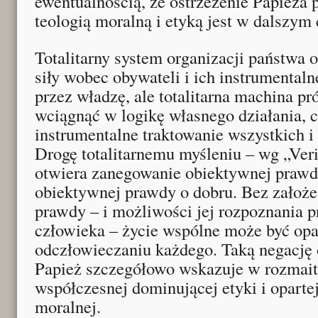
ewentualnością, że ostrzeżenie Papieża p
teologią moralną i etyką jest w dalszym 
Totalitarny system organizacji państwa o
siły wobec obywateli i ich instrumental
przez władzę, ale totalitarna machina pr
wciągnąć w logikę własnego działania, c
instrumentalne traktowanie wszystkich i
Drogę totalitarnemu myśleniu – wg „Veri
otwiera zanegowanie obiektywnej prawd
obiektywnej prawdy o dobru. Bez założen
prawdy – i możliwości jej rozpoznania 
człowieka – życie wspólne może być opart
odczłowieczaniu każdego. Taką negację
Papież szczegółowo wskazuje w rozmai
współczesnej dominującej etyki i opartej 
moralnej.