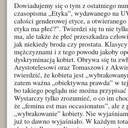
Dowiadujemy się o tym z ostatniego n
czasopisma „Etyka”, wydawanego na U
całości genderowej etyce, a otwieraneg
etyka ma płeć?”. Twierdzi się tu nie tylko
ma, ale także że płeć przeszkadza czło
jak niekiedy broda czy prostata. Klasycy
mężczyznami i z tego powodu jakoby opo
dyskryminacją kobiet. Obrywa się tu zw
Arystotelesowi oraz Tomaszowi z Akwin
twierdzić, że kobieta jest „wybrakowan
zatem ważna „obiektywna prawda” w tej 
bo takiego poglądu nie można przypisać
Wystarczy tylko zrozumieć, o co im chod
że „femina est mas occasionatus”, ale z
„wybrakowanie” kobiety. Nie wyjaśniam 
już to dawno wyjaśniało. W każdym tota