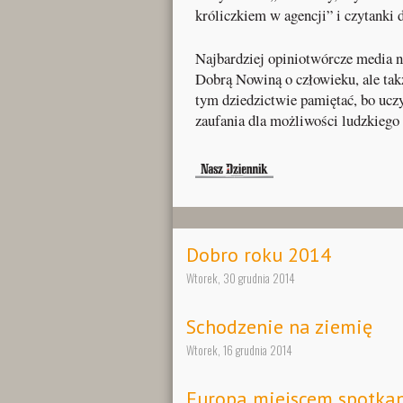
króliczkiem w agencji” i czytanki
Najbardziej opiniotwórcze media ni
Dobrą Nowiną o człowieku, ale tak
tym dziedzictwie pamiętać, bo ucz
zaufania dla możliwości ludzkiego 
Dobro roku 2014
Wtorek, 30 grudnia 2014
Schodzenie na ziemię
Wtorek, 16 grudnia 2014
Europa miejscem spotkan