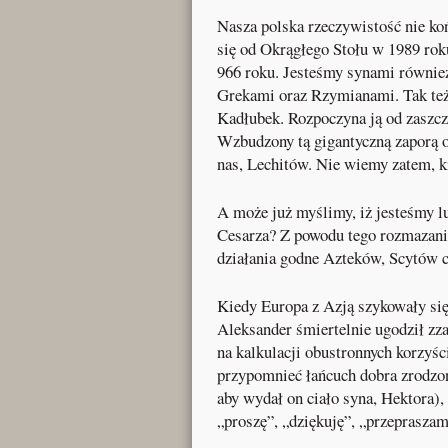
Nasza polska rzeczywistość nie koń
się od Okrągłego Stołu w 1989 rok
966 roku. Jesteśmy synami równie
Grekami oraz Rzymianami. Tak też 
Kadłubek. Rozpoczyna ją od zaszcze
Wzbudzony tą gigantyczną zaporą o
nas, Lechitów. Nie wiemy zatem, k
A może już myślimy, iż jesteśmy lu
Cesarza? Z powodu tego rozmazania
działania godne Azteków, Scytów c
Kiedy Europa z Azją szykowały się 
Aleksander śmiertelnie ugodził zza
na kalkulacji obustronnych korzyś
przypomnieć łańcuch dobra zrodzon
aby wydał on ciało syna, Hektora)
„proszę”, „dziękuję”, „przepraszam