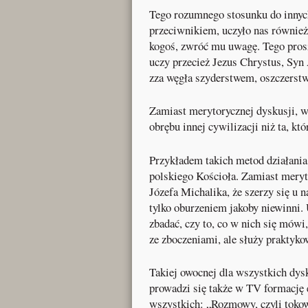
Tego rozumnego stosunku do innyc
przeciwnikiem, uczyło nas równie
kogoś, zwróć mu uwagę. Tego prosz
uczy przecież Jezus Chrystus, Syn
zza węgła szyderstwem, oszczers
Zamiast merytorycznej dyskusji, wa
obrębu innej cywilizacji niż ta, kt
Przykładem takich metod działania
polskiego Kościoła. Zamiast mery
Józefa Michalika, że szerzy się u 
tylko oburzeniem jakoby niewinni.
zbadać, czy to, co w nich się mówi
ze zboczeniami, ale służy praktyko
Takiej owocnej dla wszystkich dysk
prowadzi się także w TV formację 
wszystkich: „Rozmowy, czyli toko