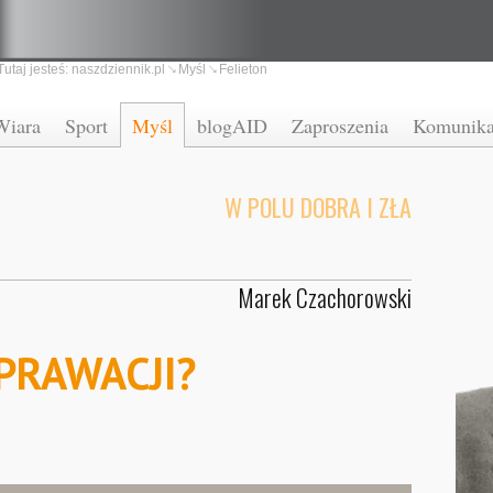
Tutaj jesteś:
naszdziennik.pl
Myśl
Felieton
Wiara
Sport
Myśl
blogAID
Zaproszenia
Komunika
W POLU DOBRA I ZŁA
Marek Czachorowski
PRAWACJI?