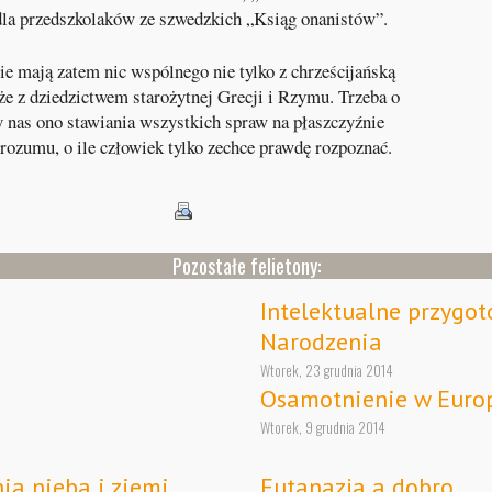
 dla przedszkolaków ze szwedzkich „Ksiąg onanistów”.
e mają zatem nic wspólnego nie tylko z chrześcijańską
że z dziedzictwem starożytnej Grecji i Rzymu. Trzeba o
y nas ono stawiania wszystkich spraw na płaszczyźnie
rozumu, o ile człowiek tylko zechce prawdę rozpoznać.
Pozostałe felietony:
Intelektualne przygo
Narodzenia
Wtorek, 23 grudnia 2014
Osamotnienie w Euro
Wtorek, 9 grudnia 2014
ia nieba i ziemi
Eutanazja a dobro