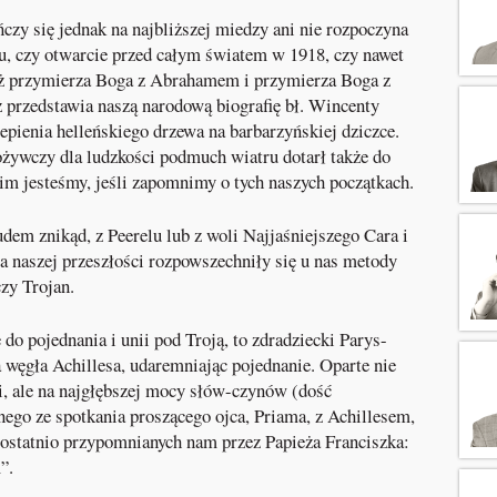
czy się jednak na najbliższej miedzy ani nie rozpoczyna
u, czy otwarcie przed całym światem w 1918, czy nawet
ż przymierza Boga z Abrahamem i przymierza Boga z
przedstawia naszą narodową biografię bł. Wincenty
pienia helleńskiego drzewa na barbarzyńskiej dziczce.
żywczy dla ludzkości podmuch wiatru dotarł także do
im jesteśmy, jeśli zapomnimy o tych naszych początkach.
dem znikąd, z Peerelu lub z woli Najjaśniejszego Cara i
 naszej przeszłości rozpowszechniły się u nas metody
zy Trojan.
do pojednania i unii pod Troją, to zdradziecki Parys-
 węgła Achillesa, udaremniając pojednanie. Oparte nie
ci, ale na najgłębszej mocy słów-czynów (dość
ego ze spotkania proszącego ojca, Priama, z Achillesem,
, ostatnio przypomnianych nam przez Papieża Franciszka:
”.