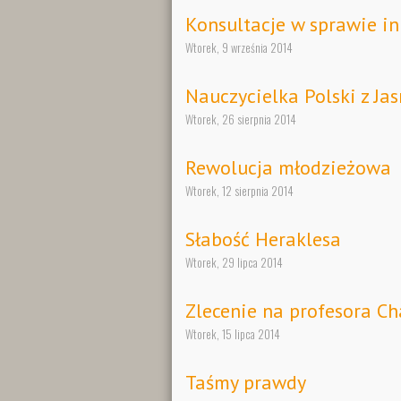
Konsultacje w sprawie in
Wtorek, 9 września 2014
Nauczycielka Polski z Jas
Wtorek, 26 sierpnia 2014
Rewolucja młodzieżowa
Wtorek, 12 sierpnia 2014
Słabość Heraklesa
Wtorek, 29 lipca 2014
Zlecenie na profesora C
Wtorek, 15 lipca 2014
Taśmy prawdy