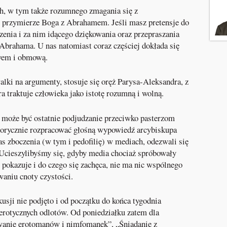
h, w tym także rozumnego zmagania się z
ż przymierze Boga z Abrahamem. Jeśli masz pretensje do
enia i za nim idącego dziękowania oraz przepraszania
 Abrahama. U nas natomiast coraz częściej dokłada się
twem i obmową.
lki na argumenty, stosuje się oręż Parysa-Aleksandra, z
óra traktuje człowieka jako istotę rozumną i wolną.
 może być ostatnie podjudzanie przeciwko pasterzom
torycznie rozpracować głośną wypowiedź arcybiskupa
nas zboczenia (w tym i pedofilię) w mediach, odezwali się
 Ucieszylibyśmy się, gdyby media chociaż spróbowały
, pokazuje i do czego się zachęca, nie ma nic wspólnego
waniu cnoty czystości.
usji nie podjęto i od początku do końca tygodnia
erotycznych odlotów. Od poniedziałku zatem dla
wanie erotomanów i nimfomanek”, „Śniadanie z