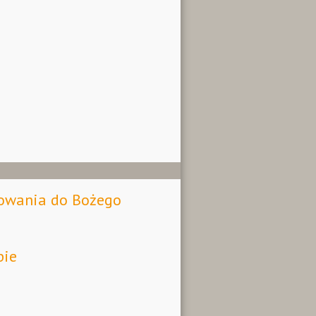
towania do Bożego
pie