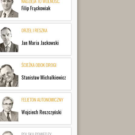
NADZIEJA TO WOLNOŚĆ.
Filip Frąckowiak
ORZEŁ I RESZKA
Jan Maria Jackowski
ŚCIEŻKA OBOK DROGI
Stanisław Michalkiewicz
FELIETON AUTONOMICZNY
Wojciech Reszczyński
POLSKA POMIĘDZY