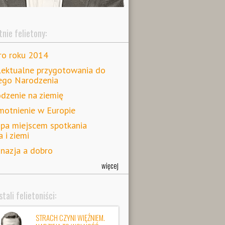
nie felietony:
ro roku 2014
lektualne przygotowania do
ego Narodzenia
dzenie na ziemię
otnienie w Europie
pa miejscem spotkania
a i ziemi
nazja a dobro
więcej
tali felietoniści:
STRACH CZYNI WIĘŹNIEM.