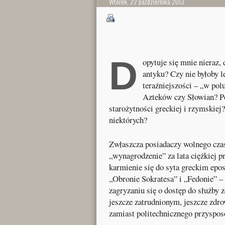
Wtorek, 22 października 2013
D
opytuje się mnie nieraz,
antyku? Czy nie byłoby l
teraźniejszości – „w pol
Azteków czy Słowian? Po
starożytności greckiej i rzymskiej
niektórych?
Zwłaszcza posiadaczy wolnego czas
„wynagrodzenie” za lata ciężkiej p
karmienie się do syta greckim epose
„Obronie Sokratesa” i „Fedonie” –
zagryzaniu się o dostęp do służby 
jeszcze zatrudnionym, jeszcze zdr
zamiast politechnicznego przyspos