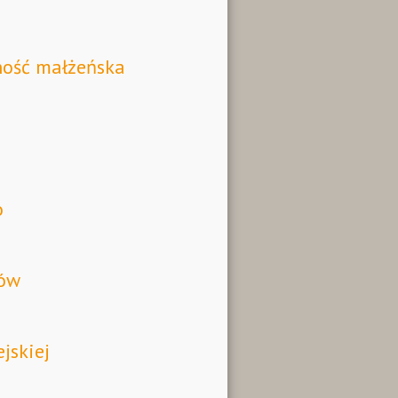
ność małżeńska
o
lów
jskiej