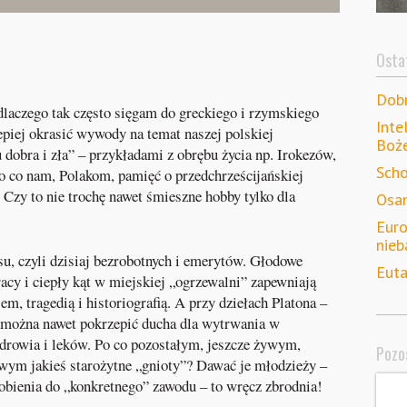
Ostat
Dob
 dlaczego tak często sięgam do greckiego i rzymskiego
Inte
epiej okrasić wywody na temat naszej polskiej
Boż
u dobra i zła” – przykładami z obrębu życia np. Irokezów,
Scho
 co nam, Polakom, pamięć o przedchrześcijańskiej
? Czy to nie trochę nawet śmieszne hobby tylko dla
Osam
Euro
nieb
u, czyli dzisiaj bezrobotnych i emerytów. Głodowe
Euta
racy i ciepły kąt w miejskiej „ogrzewalni” zapewniają
m, tragedią i historiografią. A przy dziełach Platona –
 można nawet pokrzepić ducha dla wytrwania w
zdrowia i leków. Po co pozostałym, jeszcze żywym,
Pozos
owym jakieś starożytne „gnioty”? Dawać je młodzieży –
obienia do „konkretnego” zawodu – to wręcz zbrodnia!