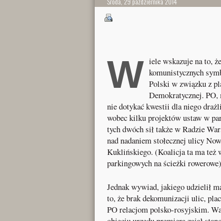
Środa, 29 października 2014
W
iele wskazuje na to, 
komunistycznych symbo
Polski w związku z p
Demokratycznej. PO, n
nie dotykać kwestii dla niego drażl
wobec kilku projektów ustaw w par
tych dwóch sił także w Radzie War
nad nadaniem stołecznej ulicy Now
Kuklińskiego. (Koalicja ta ma też 
parkingowych na ścieżki rowerowe)
Jednak wywiad, jakiego udzielił m
to, że brak dekomunizacji ulic, p
PO relacjom polsko-rosyjskim. Wa
objęciu urzędu premiera zajął stan