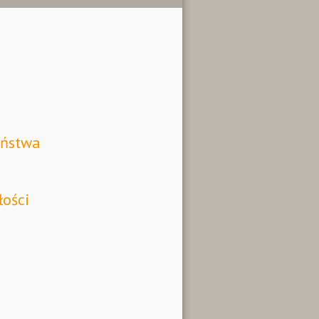
aństwa
łości