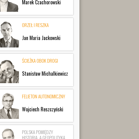
Marek Czachorowski
ORZEŁ I RESZKA
Jan Maria Jackowski
ŚCIEŻKA OBOK DROGI
Stanisław Michalkiewicz
FELIETON AUTONOMICZNY
Wojciech Reszczyński
POLSKA POMIĘDZY
HISTORIĄ, A GEOPOLITYKĄ