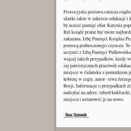
Prorosyjska postawa ratusza rząd
skutki także w zakresie edukacji i
by uczcić pamięć ofiar Katynia pop
Był ksiądz prałat być może najbard
zakazana. Izbę Pamięci Księdza Pr
pomocą podnoszonego czynszu. To 
uczynić z Izbą Pamięci Pułkownika
więcej takich przypadków, kiedy w
się patriotycznych placówek edukac
miejsce w Gdańsku z pomnikiem p
kobietę w ciąży, autor- stwa Jerz
Rosji. Informacje o przypadkach zl
nadsyłać na adres: izba@kuklinski.
miejsca i ustanowić je na nowo.