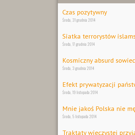
Czas pozytywny
Środa, 31 grudnia 2014
Siatka terrorystów islam
Środa, 17 grudnia 2014
Kosmiczny absurd sowiec
Środa, 3 grudnia 2014
Efekt prywatyzacji pańs
Środa, 19 listopada 2014
Mnie jakoś Polska nie m
Środa, 5 listopada 2014
Traktaty wieczystej przyj