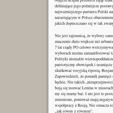
definiujące jego późniejsze posta
najważniejszego partnera Polski n
narastającym w Polsce oburzeniem 
jakich dopuszczano się w tak zwa
Nie jest tajemnicą, że wybory samo
znaczenie dużo większe niż urbanis
7 lat rządy PO celowo wstrzymywa
wyborach można zamanifestować ta
Polityki niemalże wiernopoddańcz
patriotyczny obowiązek i usunięci
skutkować rosyjską ripostą. Rosjan
Zapowiedzieli, że pomnik pamięci 
będzie. Nie takich „nieuprzejmośc
boją się usuwać Lenina w miastach 
my się mamy bać. I nie jest to pos
zmienione, ponieważ mają negatyw
współpracy z Rosją. Nie oznacza to
„jak równy z równym”.