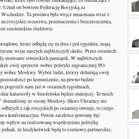
wy. Uznał on bowiem Federację Rosyjską za
a Wschodzie. Ta postawa była wręcz umacniana wraz z
na rosyjskie oszustwa, przeinaczenia i bezczeszczenia,
nym smoleńskim śledztwie.
rządowe, które odbędą się za dwa i pół tygodnia, mają
tyczne wizje naszych najbliższych okolic. Przez ostatnich
ły usuwanie sowieckich pamiątek. W najbliższych
kże swój sprzeciw wobec polityki zagranicznej PO.
ej wobec Moskwy. Wybór ludzi, którzy definiują swój
e pozostałości po komunizmie, na pewno będzie
ie pogrozili nam już w ostatnich tygodniach.
ofiar katastrofy w Smoleńsku będzie mniejszy. To niech
i” doznaliśmy ze strony Moskwy. Skoro Ukraińcy nie
odbitych z rąk rosyjskich po ostatniej inwazji, to czego
tawa konfrontacyjna. Pewne zaszłości powinny być
ny wpływ na realizowaną współcześnie politykę
 jednak, że kiedykolwiek będą to rozmowy partnerskie,