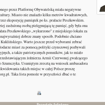
zonego przez Platformę Obywatelską miała negatywne
 kultury. Miasto nie znalazło kilku metrów kwadratowych,
rzez ekspozycję pamiątek po ks. prałacie Peszkowskim.
ziej zasłużoną osobą pielęgnującą tę pamięć, gdy była ona
ałata Peszkowskiego „wykurzono” z miejskiego lokalu za
najwyraźniej dobrze znany sposób. Podobnie chciano
 Kuklińskiego. Warto jeszcze przed wyborami zebrać
łodarze miast za pomocą polityki czynszowej pozbywali
yjnych, a także patriotycznych pomników, jak to miało
rzedstawiającym żołnierza Armii Czerwonej gwałcącego
ego Szumczyka. Usuniętym zresztą na wniosek ambasadora
ikwidowania takich miejsc w całej Polsce proszę
org.pl. Taka lista pomoże w przyszłości dbać o te
Pozostałe felietony: