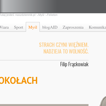
Tutaj jesteś:
naszdziennik.pl
Myśl
Felieton
Wiara
Sport
Myśl
blogAID
Zaproszenia
Komunika
STRACH CZYNI WIĘŹNIEM.
NADZIEJA TO WOLNOŚĆ.
Filip Frąckowiak
COKOŁACH