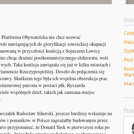
Ostat
Cza
że Platforma Obywatelska nie chce usuwać
Nas
li nawiązujących do gloryfikacji sowieckiej okupacji
Siat
lanowaną w przyszłości koalicją z Sojuszem Lewicy
ie chcąc drażnić postkomunistycznego elektoratu, woli
Pod
iwych. Taka koalicja zawiązała się już w kilku miastach i
Kosm
lamencie Rzeczypospolitej. Doszło do połączenia się
War
szawy. Skutkiem tego była ich wspólna obstrukcja prac
Mars
olazurowej patrona w postaci płk. Ryszarda
wiele wspólnych dzieł, takich jak zamiana miejsc
.
Pozos
arszałek Radosław Sikorski, jeszcze bardziej wskazuje na
laców i pomników w Polsce zagrażałby budowanym przez
rto przypomnieć, że Donald Tusk w pierwszym roku po
owisko, które było równie zaskakujące, co tłumaczące i