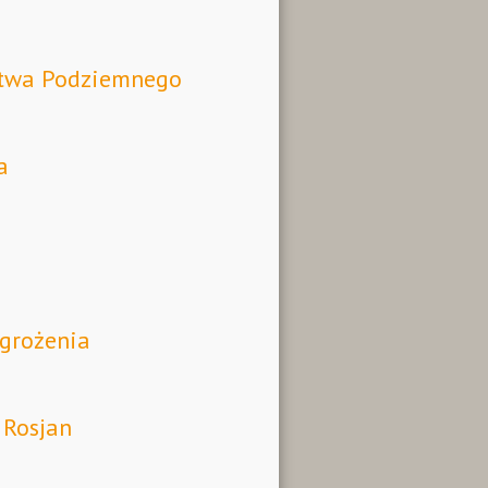
stwa Podziemnego
a
agrożenia
 Rosjan