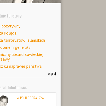
nie felietony:
s pozytywny
za kolęda
ka terrorystów islamskich
 domem generała
iczny absurd sowieckiej
szawy
z ku naprawie państwa
więcej
tali felietoniści:
W POLU DOBRA I ZŁA