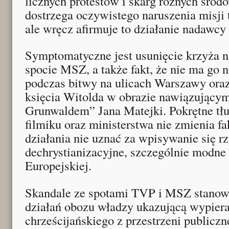
licznych protestów i skarg różnych środo
dostrzega oczywistego naruszenia misji t
ale wręcz afirmuje to działanie nadawcy
Symptomatyczne jest usunięcie krzyża 
spocie MSZ, a także fakt, że nie ma go n
podczas bitwy na ulicach Warszawy oraz
księcia Witolda w obrazie nawiązujący
Grunwaldem” Jana Matejki. Pokrętne tł
filmiku oraz ministerstwa nie zmienia fa
działania nie uznać za wpisywanie się rz
dechrystianizacyjne, szczególnie modne 
Europejskiej.
Skandale ze spotami TVP i MSZ stanowi
działań obozu władzy ukazującą wypiera
chrześcijańskiego z przestrzeni publiczn