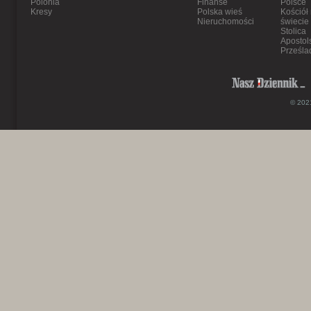
Polonia
Finanse
Polsce
Kresy
Polska wieś
Kościół
Nieruchomości
świecie
Stolica
Apostol
Prześla
© 2021