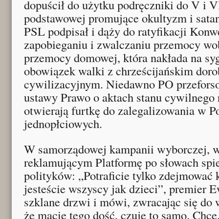
dopuścił do użytku podręczniki do V i V
podstawowej promujące okultyzm i sata
PSL podpisał i dąży do ratyfikacji Kon
zapobieganiu i zwalczaniu przemocy wob
przemocy domowej, która nakłada na syg
obowiązek walki z chrześcijańskim dor
cywilizacyjnym. Niedawno PO przeforso
ustawy Prawo o aktach stanu cywilnego 
otwierają furtkę do zalegalizowania w 
jednopłciowych.
W samorządowej kampanii wyborczej, w
reklamującym Platformę po słowach spie
polityków: „Potraficie tylko zdejmować 
jesteście wszyscy jak dzieci”, premier
szklane drzwi i mówi, zwracając się d
że macie tego dość, czuję to samo. Chc