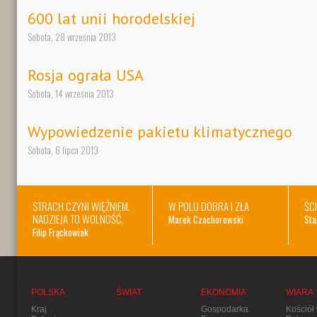
600 lat unii horodelskiej
Sobota, 28 września 2013
Rosja ograła USA
Sobota, 14 września 2013
Wypowiedzenie pakietu klimatycznego
Sobota, 6 lipca 2013
STRACH CZYNI WIĘŹNIEM.
W POLU DOBRA I ZŁA
ŚC
NADZIEJA TO WOLNOŚĆ.
Marek Czachorowski
Sta
Filip Frąckowiak
POLSKA
ŚWIAT
EKONOMIA
WIARA
Kraj
Gospodarka
Kościół