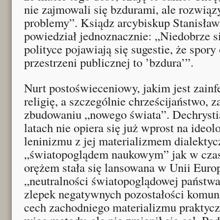
nie zajmowali się bzdurami, ale rozwią
problemy”. Ksiądz arcybiskup Stanisław
powiedział jednoznacznie: „Niedobrze się
polityce pojawiają się sugestie, że spor
przestrzeni publicznej to ’bzdura’”.
Nurt postoświeceniowy, jakim jest zai
religię, a szczególnie chrześcijaństwo, 
zbudowaniu „nowego świata”. Dechrystia
latach nie opiera się już wprost na ideo
leninizmu z jej materializmem dialekty
„światopoglądem naukowym” jak w cza
orężem stała się lansowana w Unii Euro
„neutralności światopoglądowej państwa
zlepek negatywnych pozostałości komun
cech zachodniego materializmu praktycz