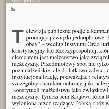
Sobota, 6 grudnia 2014
Telewizja publiczna podjęła kampanię reklamową
promującą związki jednopłciowe. S
obcy” – według Instytutu Ordo Iur
konstytucyjny ład Rzeczypospolitej, któ
elementem jest małżeństwo jako związek
mężczyzny. Przedmiotowy spot nie tylko
pozamałżeńskie, ale dodatkowo zaleca i
instytucjonalizację, podważając i relat
szczególny charakter ochrony, jaki należ
Konstytucji małżeństwu jako związkowi 
mężczyzny. Tymczasem Krajowa Rada Rad
wyłoniona przez rządzący Polską obóz 