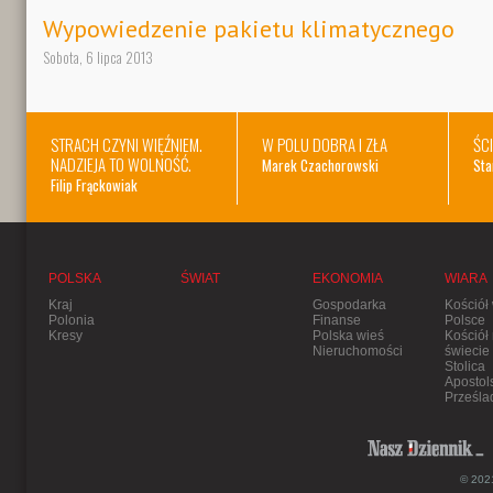
Wypowiedzenie pakietu klimatycznego
Sobota, 6 lipca 2013
STRACH CZYNI WIĘŹNIEM.
W POLU DOBRA I ZŁA
ŚC
NADZIEJA TO WOLNOŚĆ.
Marek Czachorowski
Sta
Filip Frąckowiak
POLSKA
ŚWIAT
EKONOMIA
WIARA
Kraj
Gospodarka
Kościół
Polonia
Finanse
Polsce
Kresy
Polska wieś
Kościół
Nieruchomości
świecie
Stolica
Apostol
Prześla
© 2021