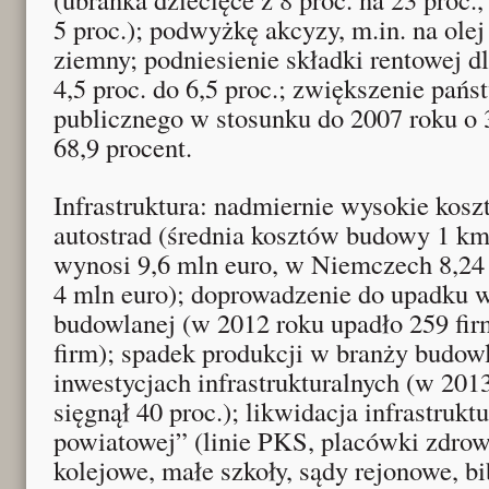
5 proc.); podwyżkę akcyzy, m.in. na olej
ziemny; podniesienie składki rentowej d
4,5 proc. do 6,5 proc.; zwiększenie pań
publicznego w stosunku do 2007 roku o 36
68,9 procent.
Infrastruktura: nadmiernie wysokie kosz
autostrad (średnia kosztów budowy 1 km
wynosi 9,6 mln euro, w Niemczech 8,24 
4 mln euro); doprowadzenie do upadku w
budowlanej (w 2012 roku upadło 259 fir
firm); spadek produkcji w branży budow
inwestycjach infrastrukturalnych (w 201
sięgnął 40 proc.); likwidacja infrastrukt
powiatowej” (linie PKS, placówki zdrow
kolejowe, małe szkoły, sądy rejonowe, bi