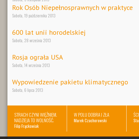
Rok Osób Niepełnosprawnych w praktyce
Sobota, 19 października 2013
600 lat unii horodelskiej
Sobota, 28 września 2013
Rosja ograła USA
Sobota, 14 września 2013
Wypowiedzenie pakietu klimatycznego
Sobota, 6 lipca 2013
STRACH CZYNI WIĘŹNIEM.
W POLU DOBRA I ZŁA
ŚC
NADZIEJA TO WOLNOŚĆ.
Marek Czachorowski
Sta
Filip Frąckowiak