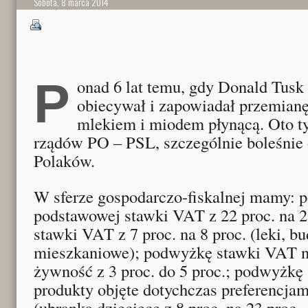
Sobota, 8 marca 2014
Ponad 6 lat temu, gdy Donald Tusk zostawał premierem,
obiecywał i zapowiadał przemianę
mlekiem i miodem płynącą. Oto ty
rządów PO – PSL, szczególnie boleśnie
Polaków.
W sferze gospodarczo-fiskalnej mamy:
podstawowej stawki VAT z 22 proc. na 
stawki VAT z 7 proc. na 8 proc. (leki, 
mieszkaniowe); podwyżkę stawki VAT n
żywność z 3 proc. do 5 proc.; podwyżkę
produkty objęte dotychczas preferencja
(ubranka dziecięce z 8 proc. na 23 proc., 