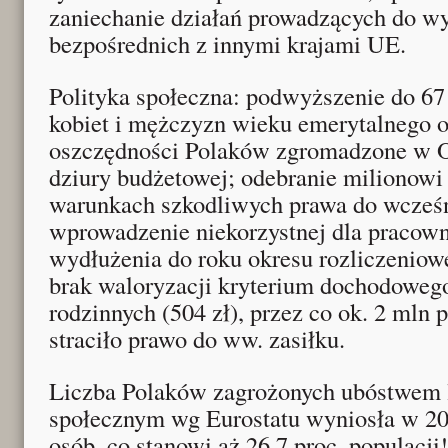
zaniechanie działań prowadzących do w
bezpośrednich z innymi krajami UE.
Polityka społeczna: podwyższenie do 67 
kobiet i mężczyzn wieku emerytalnego 
oszczędności Polaków zgromadzone w O
dziury budżetowej; odebranie milionowi
warunkach szkodliwych prawa do wcześn
wprowadzenie niekorzystnej dla pracow
wydłużenia do roku okresu rozliczeniow
brak waloryzacji kryterium dochodowego
rodzinnych (504 zł), przez co ok. 2 mln p
straciło prawo do ww. zasiłku.
Liczba Polaków zagrożonych ubóstwem
społecznym wg Eurostatu wyniosła w 20
osób, co stanowi aż 26,7 proc. populac