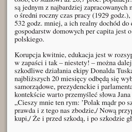
są jednym z najbardziej zapracowanych n
o średni roczny czas pracy (1929 godz.)
532 godz. mniej, a ich realny dochód do
gospodarstw domowych per capita jest o
polskiego.
Korupcja kwitnie, edukacja jest w rozsy
w zapaści i tak – niestety! – można dal
szkodliwe działania ekipy Donalda Tus
najbliższych 20 miesięcy odbędą się wy
samorządowe, prezydenckie i parlament
kontekście warto przemyśleć słowa Jan
„Cieszy mnie ten rym: ’Polak mądr po sz
prawda i z tego nas zbodzie,/ Nową prz
kupi,/ Że i przed szkodą, i po szkodzie g