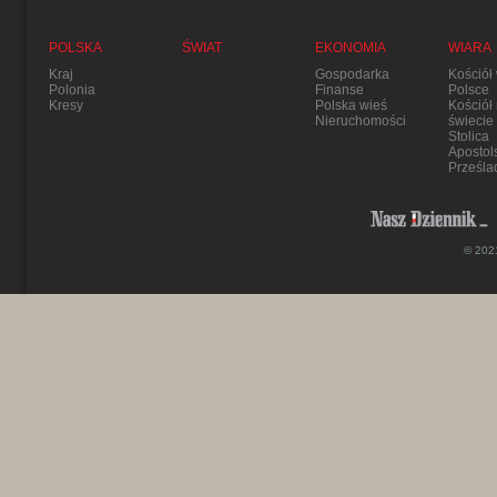
POLSKA
ŚWIAT
EKONOMIA
WIARA
Kraj
Gospodarka
Kościół
Polonia
Finanse
Polsce
Kresy
Polska wieś
Kościół
Nieruchomości
świecie
Stolica
Apostol
Prześla
© 2021