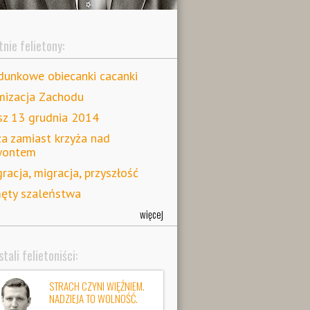
nie felietony:
unkowe obiecanki cacanki
mizacja Zachodu
z 13 grudnia 2014
a zamiast krzyża nad
wontem
racja, migracja, przyszłość
ęty szaleństwa
więcej
tali felietoniści:
STRACH CZYNI WIĘŹNIEM.
NADZIEJA TO WOLNOŚĆ.