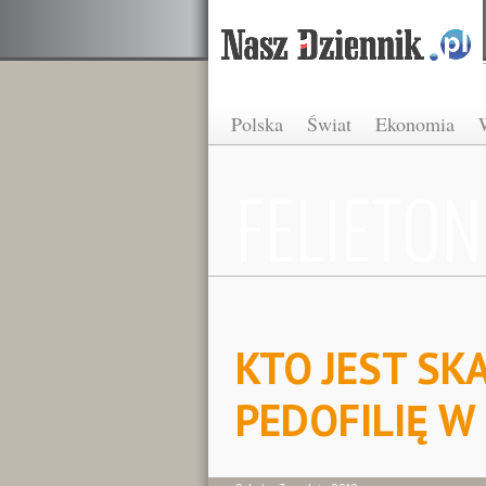
Polska
Świat
Ekonomia
FELIETON
KTO JEST SK
PEDOFILIĘ W