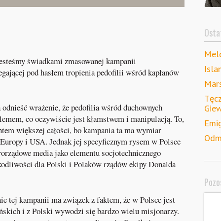
Ostat
Meld
 jesteśmy świadkami zmasowanej kampanii
Isla
iegającej pod hasłem tropienia pedofilii wśród kapłanów
Mars
Tęcz
a odnieść wrażenie, że pedofilia wśród duchownych
Gie
lemem, co oczywiście jest kłamstwem i manipulacją. To,
Emig
mentem większej całości, bo kampania ta ma wymiar
Odm
y Europy i USA. Jednak jej specyficznym rysem w Polsce
prorządowe media jako elementu socjotechnicznego
odliwości dla Polski i Polaków rządów ekipy Donalda
Pozos
nie tej kampanii ma związek z faktem, że w Polsce jest
ńskich i z Polski wywodzi się bardzo wielu misjonarzy.