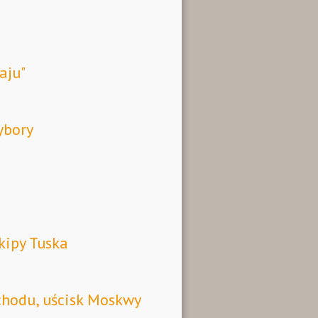
aju"
ybory
kipy Tuska
chodu, uścisk Moskwy