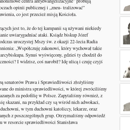
anonimowe centra antyewangelizacyjne” próbują
zach opinii publicznej i „zneu- tralizować”
wienia, co jest przecież misją Kościoła.
ących jest to, że do tej kampanii są używani niekiedy
danie uwiarygadniać ataki. Ksiądz biskup Józef
odczas uroczystej Mszy św. z okazji 22-lecia Radia
mnienia: „Współczuję zakonowi, który wychował takie
 arcybiskupa. Synuś wyświęcony, gdzieś ty chodził do
eczności? I widzisz, coś narobił? Idę ulicą i czuję czyjś
pą senatorów Prawa i Sprawiedliwości złożyliśmy
owane do ministra sprawiedliwości, w której zwróciliśmy
skazanych za pedofilię w Polsce. Zapytaliśmy również, z
ę skazani, na przykład czy są wśród nich adwokaci,
duchowni, w tym duchowni katoliccy, lekarze, oraz
zanych z poszczególnych grup. Otrzymaliśmy odpowiedź
nu w resorcie sprawiedliwości Stanisława