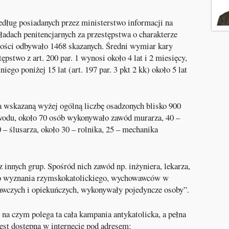
dług posiadanych przez ministerstwo informacji na
ładach penitencjarnych za przestępstwa o charakterze
ności odbywało 1468 skazanych. Średni wymiar kary
pstwo z art. 200 par. 1 wynosi około 4 lat i 2 miesięcy,
go poniżej 15 lat (art. 197 par. 3 pkt 2 kk) około 5 lat
a wskazaną wyżej ogólną liczbę osadzonych blisko 900
wodu, około 70 osób wykonywało zawód murarza, 40 –
– ślusarza, około 30 – rolnika, 25 – mechanika
z innych grup. Spośród nich zawód np. inżyniera, lekarza,
go wyznania rzymskokatolickiego, wychowawców w
wczych i opiekuńczych, wykonywały pojedyncze osoby”.
na czym polega ta cała kampania antykatolicka, a pełna
est dostępna w internecie pod adresem: