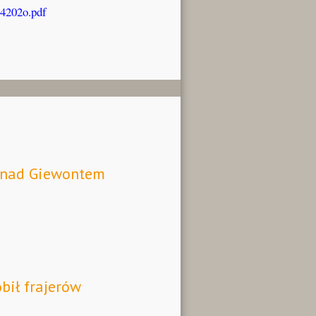
/4202o.pdf
a nad Giewontem
obił frajerów