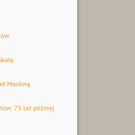
ków
Skałą
nad Moskwą
ow: 75 lat później