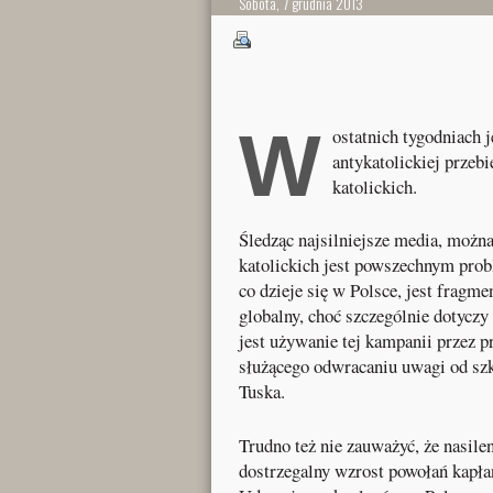
Sobota, 7 grudnia 2013
W
ostatnich tygodniach
antykatolickiej przeb
katolickich.
Śledząc najsilniejsze media, możn
katolickich jest powszechnym prob
co dzieje się w Polsce, jest frag
globalny, choć szczególnie dotycz
jest używanie tej kampanii przez 
służącego odwracaniu uwagi od szk
Tuska.
Trudno też nie zauważyć, że nasile
dostrzegalny wzrost powołań kapła