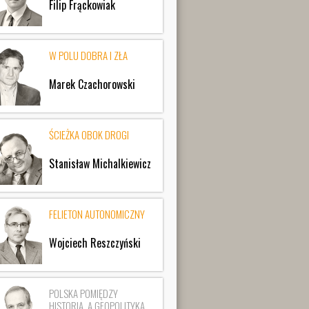
Filip Frąckowiak
W POLU DOBRA I ZŁA
Marek Czachorowski
ŚCIEŻKA OBOK DROGI
Stanisław Michalkiewicz
FELIETON AUTONOMICZNY
Wojciech Reszczyński
POLSKA POMIĘDZY
HISTORIĄ, A GEOPOLITYKĄ