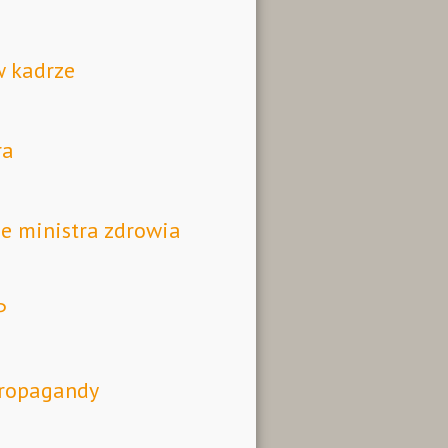
w kadrze
ra
e ministra zdrowia
P
propagandy