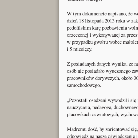
W tym dokumencie napisano, że we
dzień 18 listopada 2013 roku w zak
pedofilskim karę pozbawienia wol
orzeczonej i wykonywanej za przestę
w przypadku gwałtu wobec małoletnie
i 5 miesięcy.
Z posiadanych danych wynika, że n
osób nie posiadało wyuczonego za
pracowników dorywczych, około 30 
samochodowego.
„Pozostali osadzeni wywodzili się 
nauczyciela, pedagoga, duchowne
placówkach oświatowych, wychowa
Mądremu dość, by zorientować się, 
odpowiedź na nasze oświadczenie j