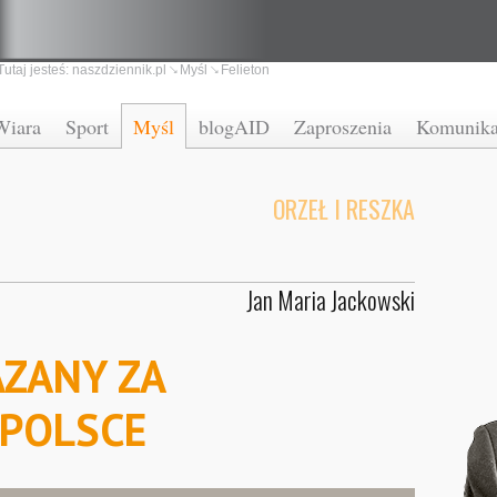
Tutaj jesteś:
naszdziennik.pl
Myśl
Felieton
Wiara
Sport
Myśl
blogAID
Zaproszenia
Komunika
ORZEŁ I RESZKA
Jan Maria Jackowski
AZANY ZA
 POLSCE