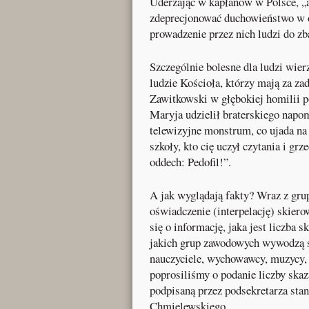
Uderzając w kapłanów w Polsce, „
zdeprecjonować duchowieństwo w oc
prowadzenie przez nich ludzi do zba
Szczególnie bolesne dla ludzi wierz
ludzie Kościoła, którzy mają za za
Zawitkowski w głębokiej homilii p
Maryja udzielił braterskiego napo
telewizyjne monstrum, co ujada na
szkoły, kto cię uczył czytania i grz
oddech: Pedofil!”.
A jak wyglądają fakty? Wraz z gru
oświadczenie (interpelację) skier
się o informację, jaka jest liczba 
jakich grup zawodowych wywodzą si
nauczyciele, wychowawcy, muzycy, 
poprosiliśmy o podanie liczby ska
podpisaną przez podsekretarza sta
Chmielewskiego.