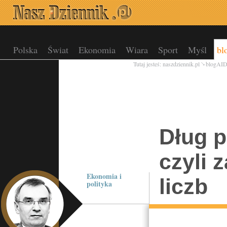
Polska
Świat
Ekonomia
Wiara
Sport
Myśl
bl
Tutaj jesteś:
naszdziennik.pl
blogAI
Dług p
czyli 
Ekonomia i
liczb
polityka