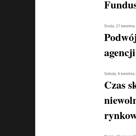
Fundu
Środa, 27 kwietnia
Podwój
agencj
Sobota, 9 kwietnia
Czas s
niewol
rynko