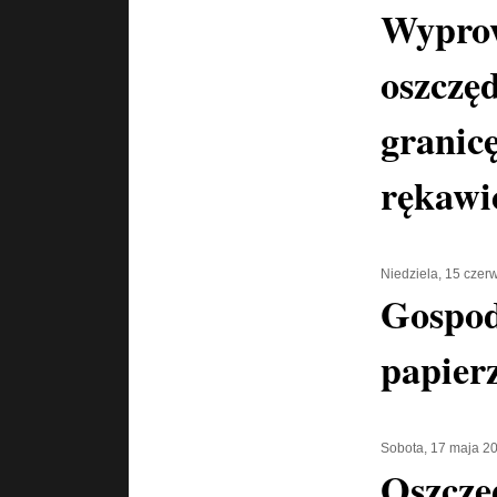
Wypro
oszczę
granicę
rękawi
Niedziela, 15 czer
Gospod
papier
Sobota, 17 maja 2
Oszczę