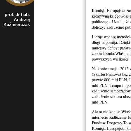
Komisja Europejska zar
prof. dr hab.
Były członek
kreatywną księgowość p
Andrzej
Rady Polityki
publiczego. Uznała, że 
Pieniężnej,
Kaźmierczak
doliczyć zadłużenie pu
pracownik
Katedry
Licząc według metodol
Bankowości
Szkoły Głównej
długi te pomija. Dzięk
Handlowej
mniejszy deficyt państw
zobowiązania.Właśnie 
powyższych wielkości.
Na koniec maja 2012 z
(Skarbu Państwa) bez 
prawie 800 mld PLN. I
mld PLN. Tempo imponu
zadłużenie samorządów
zadłużenie sektora ube
mld PLN.
Ale to nie koniec Właś
internecie zadłużenie 
Fundusz Drogowy.To wł
Komisja Europejska każ