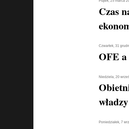
Piątek, 25 marca 2
Czas n
ekonom
Czwartek, 31 grud
OFE a 
Niedziela, 20 wrze
Obietn
władzy
Poniedziałek, 7 wr