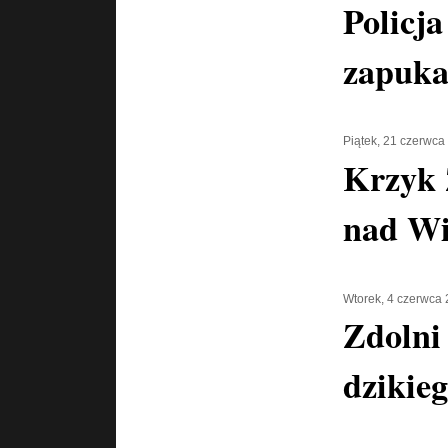
Policj
zapuka
Piątek, 21 czerwca
Krzyk 
nad Wi
Wtorek, 4 czerwca
Zdolni
dzikie