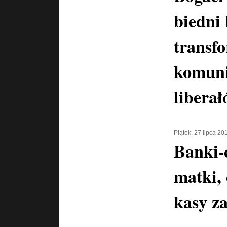
biedni 
transf
komuni
libera
Piątek, 27 lipca 20
Banki-
matki, 
kasy za