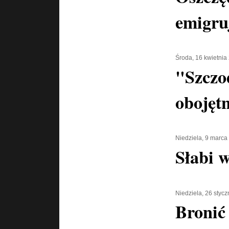
emigru
Środa, 16 kwietnia
"Szczo
obojętn
Niedziela, 9 marca
Słabi w
Niedziela, 26 styc
Bronić