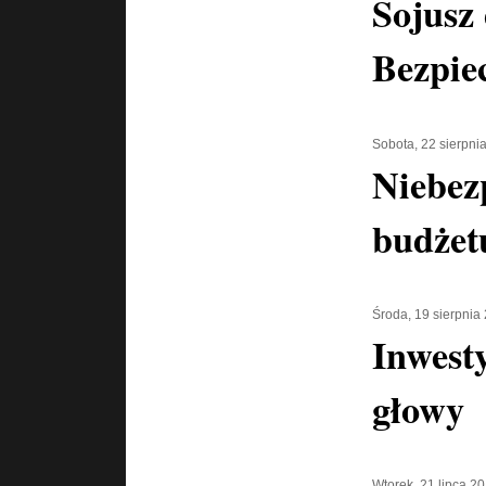
Sojusz 
Bezpie
Sobota, 22 sierpni
Niebez
budżet
Środa, 19 sierpnia
Inwesty
głowy
Wtorek, 21 lipca 2