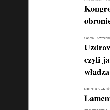
Kongre
obronie
Sobota, 15 wrześn
Uzdraw
czyli j
władza
Niedziela, 9 wrześ
Lament