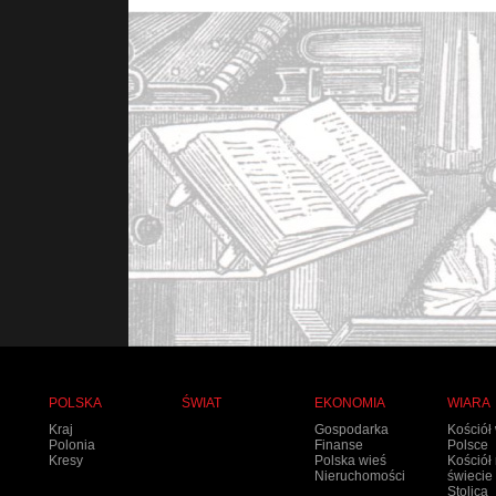
POLSKA
ŚWIAT
EKONOMIA
WIARA
Kraj
Gospodarka
Kościół
Polonia
Finanse
Polsce
Kresy
Polska wieś
Kościół
Nieruchomości
świecie
Stolica