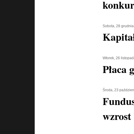
konkur
Sobota, 28 grudni
Kapitał
Wtorek, 26 listopa
Płaca 
Środa, 23 paździer
Fundus
wzrost