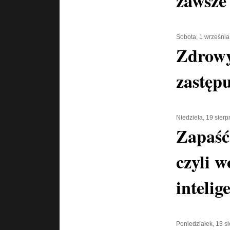
zawsze
Sobota, 1 wrześni
Zdrowy
zastępu
Niedziela, 19 sier
Zapaść
czyli w
intelig
Poniedziałek, 13 s