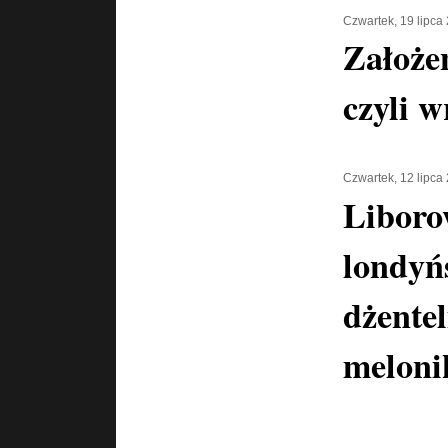
Czwartek, 19 lipca
Założe
czyli w
Czwartek, 12 lipca
Liboro
londyń
dżente
meloni