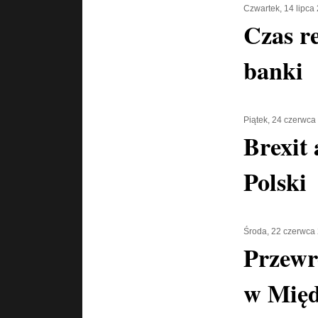
Czwartek, 14 lipca
Czas r
banki
Piątek, 24 czerwca
Brexit
Polski
Środa, 22 czerwca
Przewr
w Mię