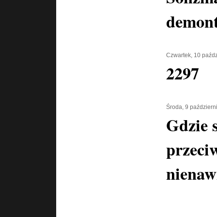
demont
Czwartek, 10 paźdz
2297
Środa, 9 październ
Gdzie 
przeci
nienaw