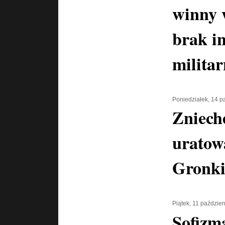
winny 
brak i
milita
Poniedziałek, 14 p
Zniech
uratow
Gronki
Piątek, 11 paździe
Sofizm