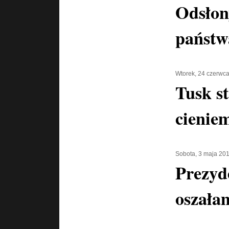
Odsłon
państw
Wtorek, 24 czerwc
Tusk s
cienie
Sobota, 3 maja 20
Prezyd
oszała