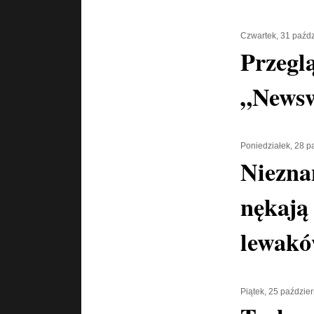
Czwartek, 31 paźdz
Przegl
„News
Poniedziałek, 28 p
Niezna
nękają
lewak
Piątek, 25 paździe