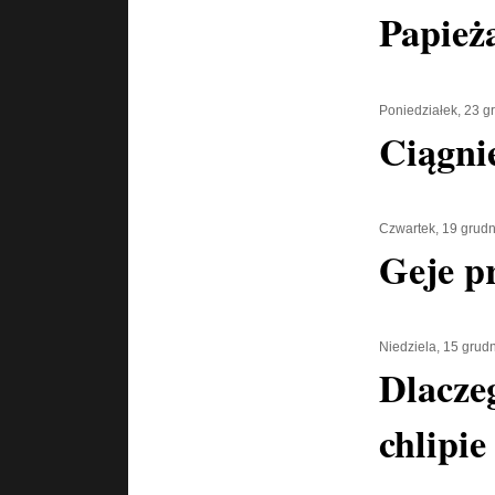
Papież
Poniedziałek, 23 g
Ciągni
Czwartek, 19 grud
Geje pr
Niedziela, 15 grud
Dlacze
chlipie