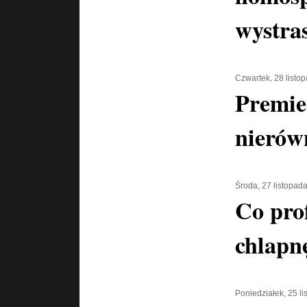
wystra
Czwartek, 28 listo
Premie
nierów
Środa, 27 listopad
Co pro
chlapn
Poniedziałek, 25 l