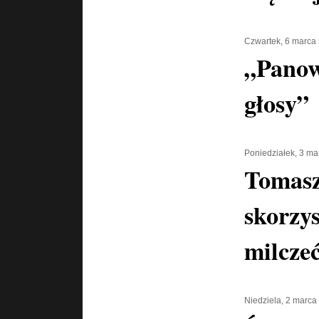
Czwartek, 6 marca
„Panow
głosy”
Poniedziałek, 3 m
Tomasz
skorzys
milcze
Niedziela, 2 marca