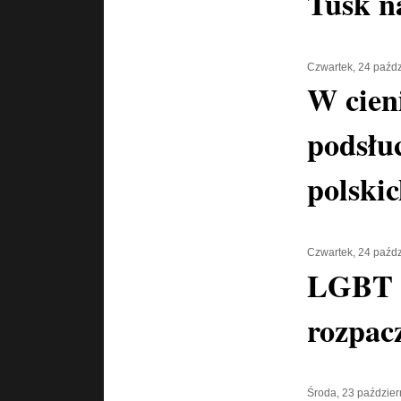
Tusk n
Czwartek, 24 paźdz
W cien
podsłu
polski
Czwartek, 24 paźdz
LGBT 
rozpac
Środa, 23 paździer