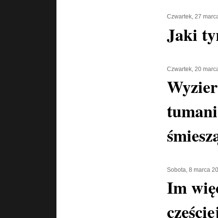
Czwartek, 27 marc
Jaki t
Czwartek, 20 marc
Wyziera
tumanią
śmiesz
Sobota, 8 marca 2
Im więc
części