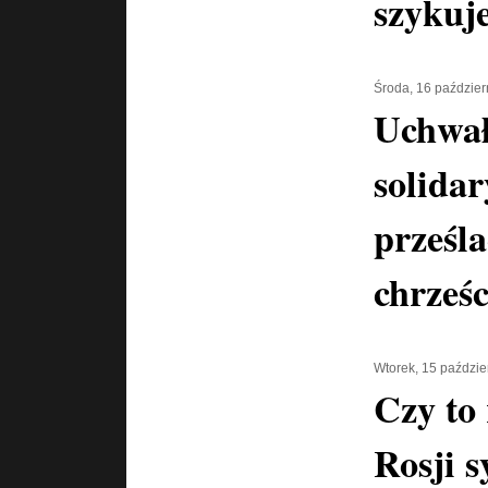
szykuje
Środa, 16 paździer
Uchwa
solidar
prześl
chrześ
Wtorek, 15 paździe
Czy to 
Rosji s