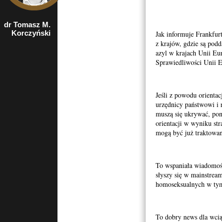
dr Tomasz M.
socjolog,
Korczyński
publicysta,
Jak informuje Frankfur
ekspert ds.
z krajów, gdzie są podd
zjawiska
azyl w krajach Unii Eu
prześladowań
Sprawiedliwości Unii E
chrześcijan
Jeśli z powodu orientac
urzędnicy państwowi i 
muszą się ukrywać, po
orientacji w wyniku st
mogą być już traktowan
To wspaniała wiadomoś
słyszy się w mainstrea
homoseksualnych w tym
To dobry news dla wci