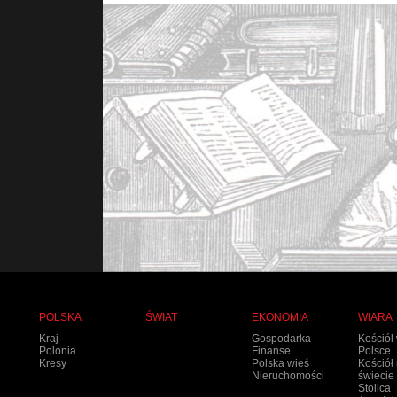
POLSKA
ŚWIAT
EKONOMIA
WIARA
Kraj
Gospodarka
Kościół
Polonia
Finanse
Polsce
Kresy
Polska wieś
Kościół
Nieruchomości
świecie
Stolica