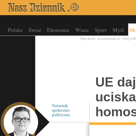
Polska
Świat
Ekonomia
Wiara
Sport
Myśl
bl
Tutaj jesteś:
naszdziennik.pl
blogAI
UE daj
ucisk
Notatnik
homos
społeczno-
polityczny