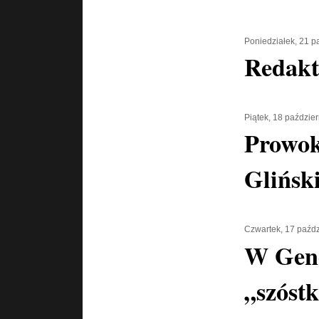
Poniedziałek, 21 p
Redakt
Piątek, 18 paździe
Prowok
Glińsk
Czwartek, 17 paźdz
W Gen
„szóstk