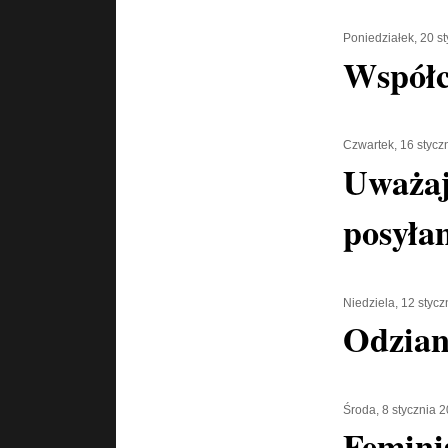
Poniedziałek, 20 s
Współc
Czwartek, 16 stycz
Uważaj
posyłam
Niedziela, 12 styc
Odzian
Środa, 8 stycznia 
Femini