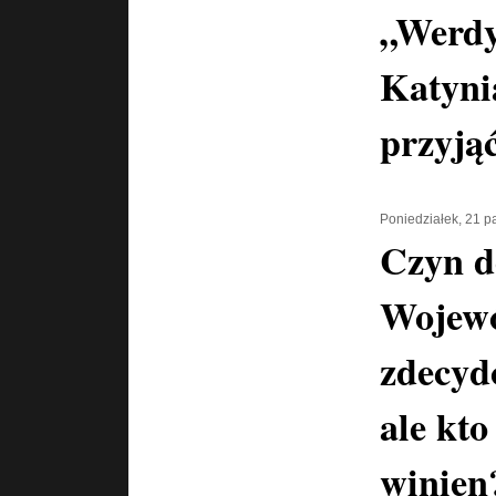
„Werdy
Katyni
przyją
Poniedziałek, 21 p
Czyn d
Wojewó
zdecyd
ale kto
winien