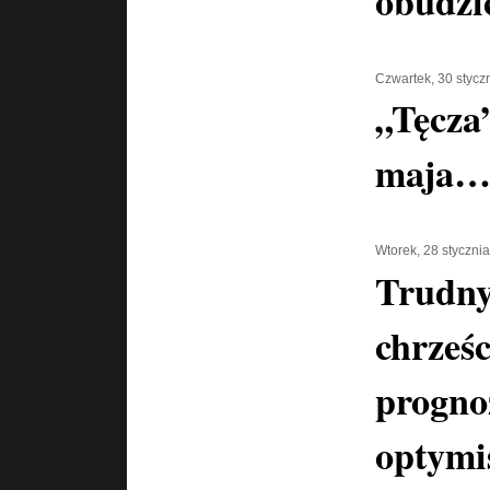
obudzi
Czwartek, 30 stycz
„Tęcza
maja
Wtorek, 28 styczni
Trudny
chrześc
progno
optymi