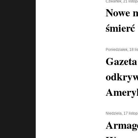
Czwartek, 21 listo
Nowe mi
śmierć
Poniedziałek, 18 l
Gazeta
odkryw
Amery
Niedziela, 17 list
Armage