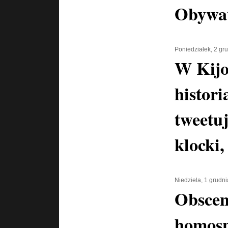
Obywat
Poniedziałek, 2 gr
W Kijo
histori
tweetu
klocki
Niedziela, 1 grudn
Obscen
homosp