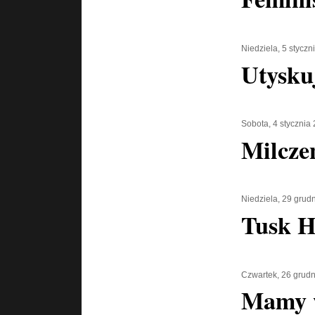
Niedziela, 5 styczn
Utysku
Sobota, 4 stycznia
Milczen
Niedziela, 29 grud
Tusk H
Czwartek, 26 grud
Mamy w