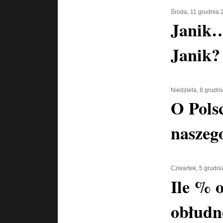
Środa, 11 grudnia 
Janik…
Janik?
Niedziela, 8 grudn
O Pols
naszego
Czwartek, 5 grudni
Ile % 
obłudn