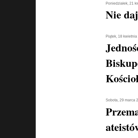
Poniedziałek, 21 k
Nie daj
Piątek, 18 kwietni
Jednoś
Biskup
Kościo
Sobota, 29 marca 
Przema
ateistó