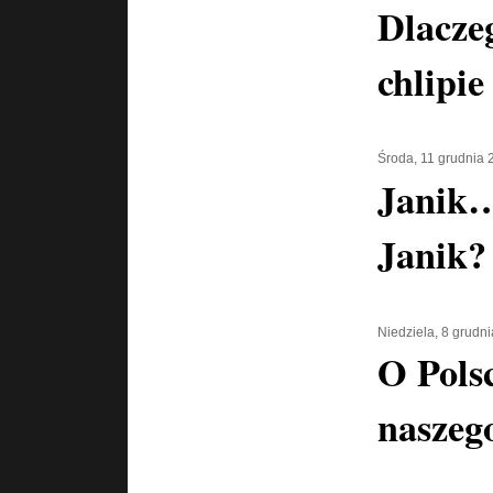
Dlacze
chlipie
Środa, 11 grudnia 
Janik…
Janik?
Niedziela, 8 grudn
O Pols
naszego