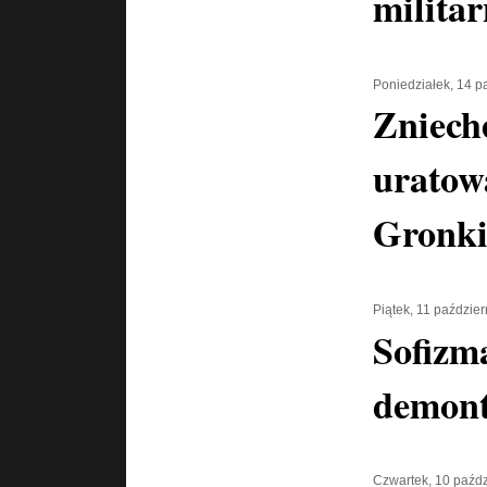
milita
Poniedziałek, 14 p
Zniech
uratow
Gronki
Piątek, 11 paździe
Sofizm
demont
Czwartek, 10 paźdz