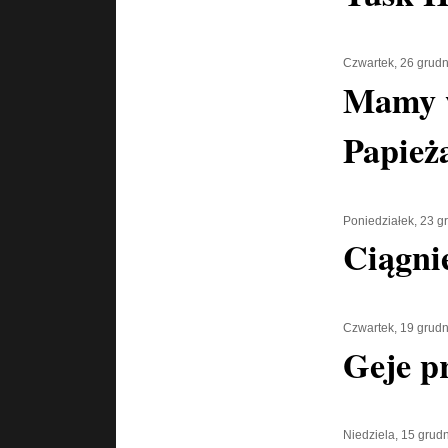
Czwartek, 26 grud
Mamy w
Papież
Poniedziałek, 23 g
Ciągni
Czwartek, 19 grud
Geje pr
Niedziela, 15 grud