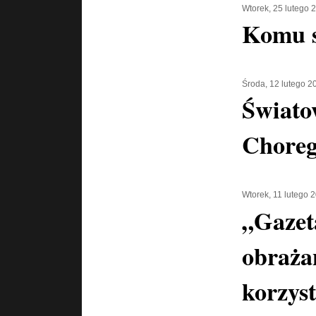
Wtorek, 25 lutego 
Komu s
Środa, 12 lutego 2
Świato
Chore
Wtorek, 11 lutego 
„Gazet
obraża
korzyst