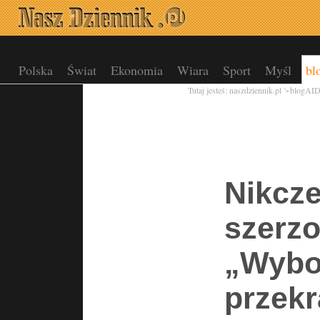
Polska
Świat
Ekonomia
Wiara
Sport
Myśl
bl
Tutaj jesteś:
naszdziennik.pl
blogAI
Nikcz
szerzo
„Wybo
przek