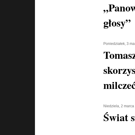
„Panow
głosy”
Poniedziałek, 3 m
Tomasz
skorzys
milcze
Niedziela, 2 marca
Świat s