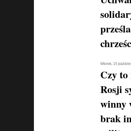
solidar
prześl
chrześ
Wtorek, 15 paździe
Czy to 
Rosji s
winny 
brak i