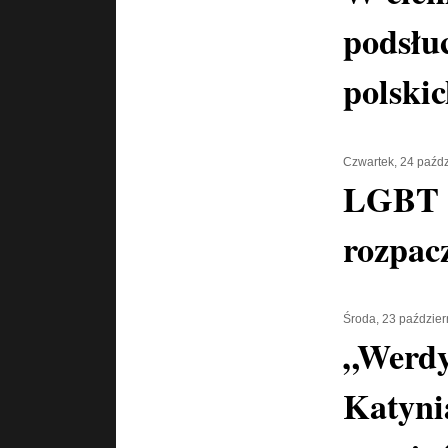
podsłu
polski
Czwartek, 24 paźdz
LGBT 
rozpac
Środa, 23 paździer
„Werdy
Katyni