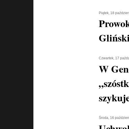
Piątek, 18 paździe
Prowok
Glińsk
Czwartek, 17 paźdz
W Gen
„szóstk
szykuje
Środa, 16 paździer
Uchwa