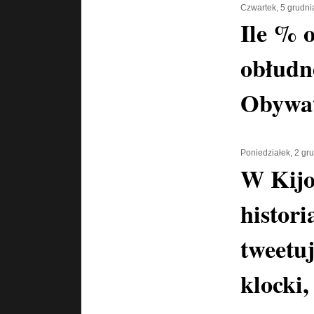
Czwartek, 5 grudni
Ile % 
obłudn
Obywat
Poniedziałek, 2 gr
W Kijo
histori
tweetu
klocki