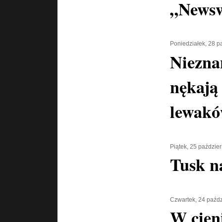
„News
Poniedziałek, 28 p
Niezna
nękają
lewak
Piątek, 25 paździe
Tusk n
Czwartek, 24 paźdz
W cien