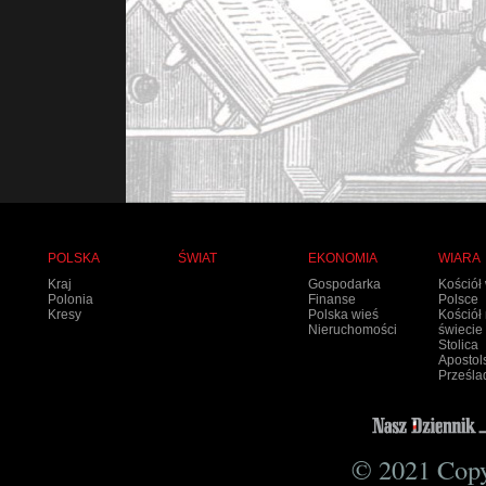
POLSKA
ŚWIAT
EKONOMIA
WIARA
Kraj
Gospodarka
Kościół
Polonia
Finanse
Polsce
Kresy
Polska wieś
Kościół
Nieruchomości
świecie
Stolica
Apostol
Prześla
© 2021 Copyr