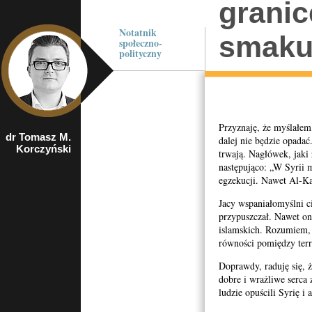
grani
Notatnik
smak
społeczno-
polityczny
Przyznaję, że myślałem
dr Tomasz M.
socjolog,
dalej nie będzie opadać
Korczyński
publicysta,
trwają. Nagłówek, jaki 
ekspert ds.
następująco: „W Syrii
zjawiska
egzekucji. Nawet Al-Kai
prześladowań
chrześcijan
Jacy wspaniałomyślni c
przypuszczał. Nawet on
islamskich. Rozumiem, 
równości pomiędzy terr
Doprawdy, raduję się, 
dobre i wrażliwe serca z
ludzie opuścili Syrię i 