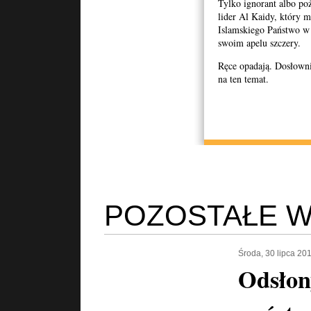
Tylko ignorant albo po
lider Al Kaidy, który 
Islamskiego Państwo w 
swoim apelu szczery.
Ręce opadają. Dosłownie
na ten temat.
POZOSTAŁE W
Środa, 30 lipca 20
Odsłon