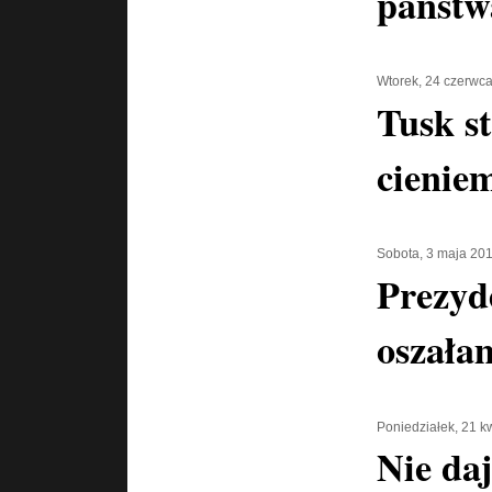
państw
Wtorek, 24 czerwc
Tusk s
cienie
Sobota, 3 maja 20
Prezyd
oszała
Poniedziałek, 21 k
Nie daj