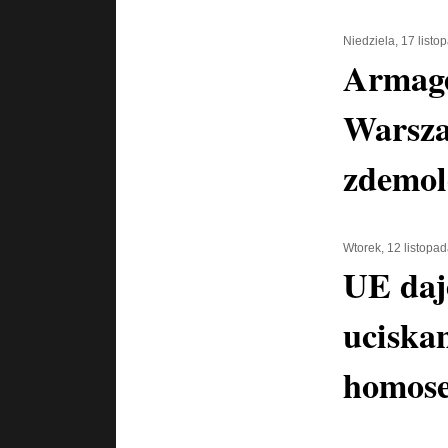
Niedziela, 17 list
Armage
Warsza
zdemo
Wtorek, 12 listopa
UE daje
uciska
homose