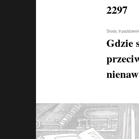
2297
Środa, 9 październ
Gdzie 
przeci
nienaw