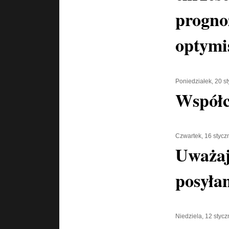
progno
optymi
Poniedziałek, 20 s
Współc
Czwartek, 16 stycz
Uważaj
posyłam
Niedziela, 12 styc