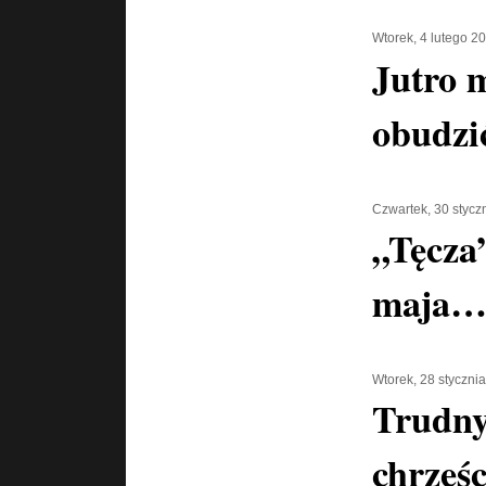
Wtorek, 4 lutego 2
Jutro 
obudzi
Czwartek, 30 stycz
„Tęcza
maja
Wtorek, 28 styczni
Trudny
chrześc