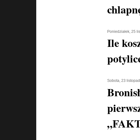
chlapn
Poniedziałek, 25 l
Ile kos
potylic
Sobota, 23 listopa
Bronis
pierwsz
„FAKT