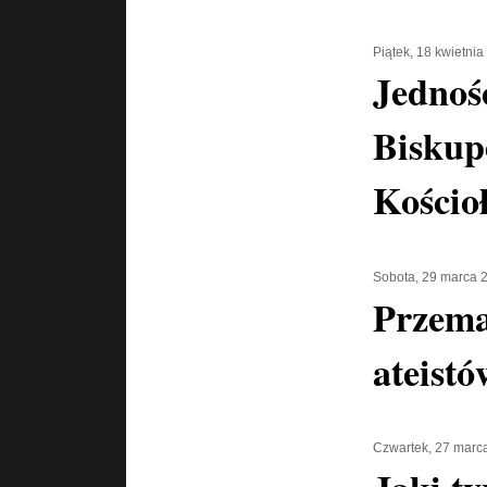
Piątek, 18 kwietni
Jednoś
Biskup
Kościo
Sobota, 29 marca 
Przema
ateistó
Czwartek, 27 marc