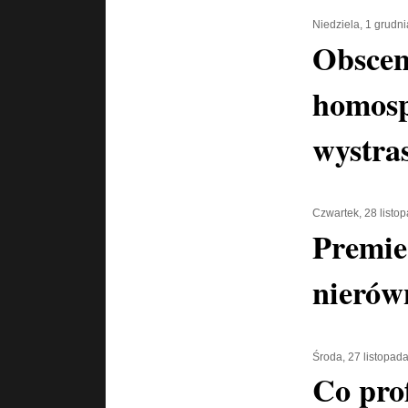
Niedziela, 1 grudn
Obscen
homosp
wystra
Czwartek, 28 listo
Premie
nierów
Środa, 27 listopad
Co pro