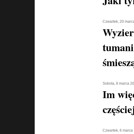
Jaki t
Czwartek, 20 marc
Wyziera
tumanią
śmiesz
Sobota, 8 marca 2
Im więc
części
Czwartek, 6 marca