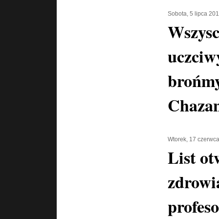
Sobota, 5 lipca 20
Wszysc
uczciw
brońmy
Chaza
Wtorek, 17 czerwc
List ot
zdrowi
profes