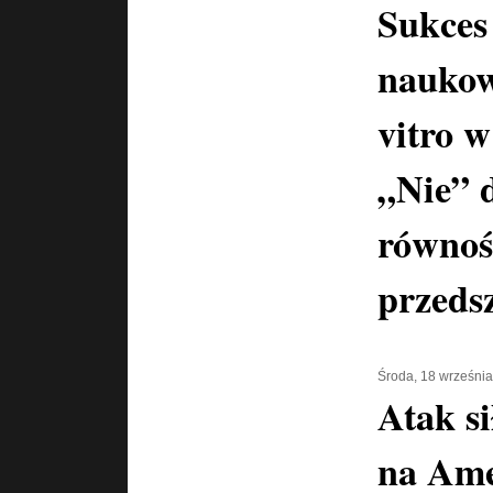
Sukces
naukow
vitro 
„Nie” 
równoś
przeds
Środa, 18 wrześni
Atak s
na Ame