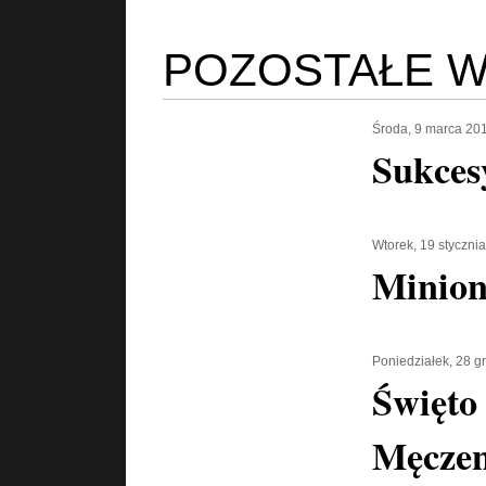
POZOSTAŁE W
Środa, 9 marca 20
Sukces
Wtorek, 19 styczni
Minion
Poniedziałek, 28 g
Święto
Męcze