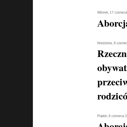
Wtorek, 17 czerwc
Aborcj
Niedziela, 8 czerw
Rzeczn
obywat
przeci
rodzic
Piątek, 6 czerwca 
Aborcj