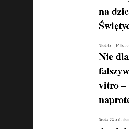
na dzi
Święty
Niedziela, 10 list
Nie dla
fałszyw
vitro –
naprot
Środa, 23 paździer