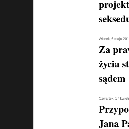
projek
seksed
Wtorek, 6 maja 20
Za pra
życia s
sądem
Czwartek, 17 kwiet
Przypo
Jana P