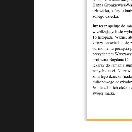
Hanna Gronkiewicz-Walt
człowieka, który odmówił
zonego dziecka.
Już teraz apeluję do m
w zbliża­ją­cych się wyb
16 listopada. Ważne, aby
którzy opowiadają się 
od momentu poczę­cia po
prezy­den­tem Warszawy 
pro­fe­sora Bog­dana Ch
lekarzy do łama­nia sum­i
zonych dzieci. Niezrozu­
zmarłego dziecka (nadal
mil­ionowego odszkodowa
że nie zabił ich ciężko
swo­jej matki.