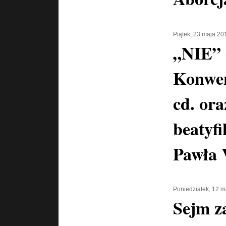
Piątek, 23 maja 20
„NIE” d
Konwen
cd. ora
beatyf
Pawła 
Poniedziałek, 12 
Sejm z