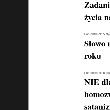
Zadani
życia n
Poniedziałek, 5 st
Słowo 
roku
Poniedziałek, 8 gr
NIE dl
homoz
sataniz