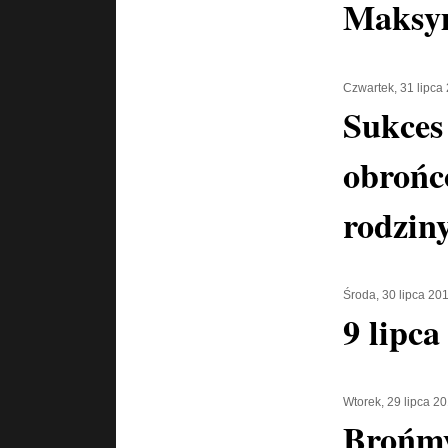
Maksym
Czwartek, 31 lipca
Sukces
obrońc
rodzin
Środa, 30 lipca 20
9 lipca
Wtorek, 29 lipca 2
Brońm