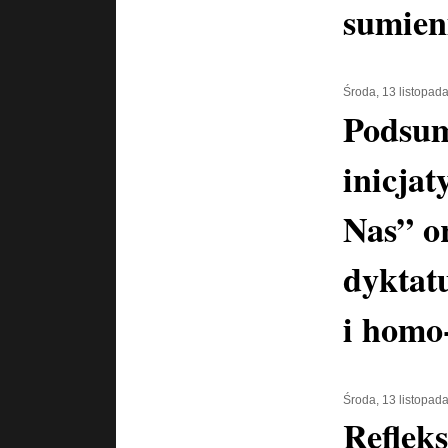
sumien
Środa, 13 listopad
Podsu
inicja
Nas” o
dyktat
i homo
Środa, 13 listopad
Refleks