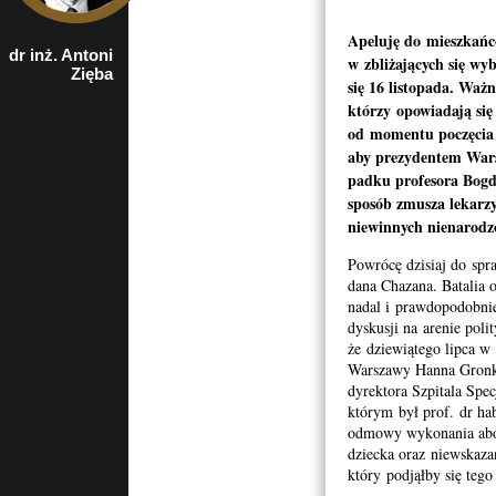
Apeluję do mieszkańc
dr inż. Antoni
wiceprezes
w zbliża­ją­cych się w
Zięba
Polskiej
się 16 listopada. Ważne
Federacji
Ruchów Obrony
którzy opowiadają się
Życia
od momentu poczę­cia p
aby prezy­den­tem War
padku pro­fe­sora Bog
sposób zmusza lekarzy 
niewin­nych nien­ar­o­d­
Powrócę dzisiaj do spra
dana Chaz­ana. Batalia 
nadal i praw­dopodob­ni
dyskusji na are­nie poli­
że dziewiątego lipca w 
Warszawy Hanna Gronkie
dyrek­tora Szpi­tala Spec
którym był prof. dr ha
odmowy wyko­na­nia abor­
dziecka oraz niewskaza­
który pod­jąłby się tego