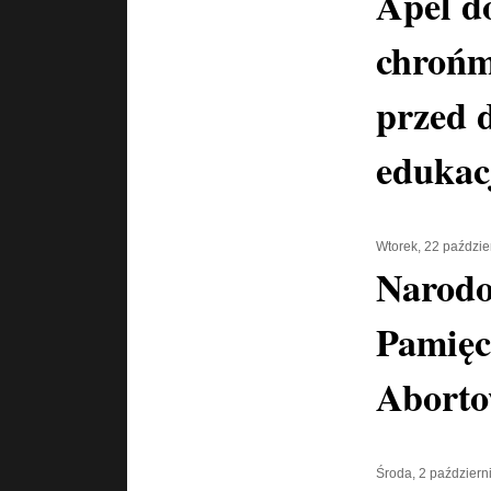
Apel d
chrońm
przed 
edukac
Wtorek, 22 paździe
Narodo
Pamięc
Abort
Środa, 2 październ