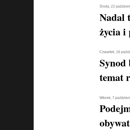
Środa, 22 paździer
Nadal 
życia i
Czwartek, 16 paźdz
Synod 
temat 
Wtorek, 7 paździer
Podejm
obywate