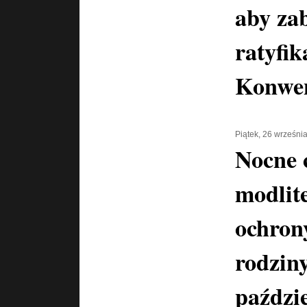
aby za
ratyfik
Konwen
Piątek, 26 wrześni
Nocne 
modlit
ochrony
rodzin
paździe