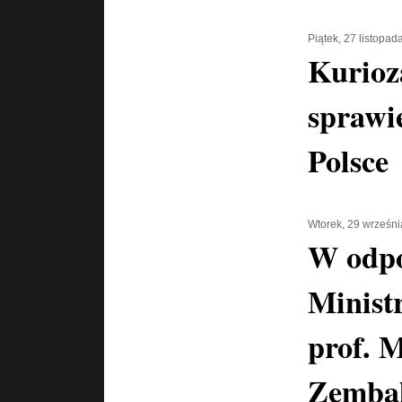
Piątek, 27 listopad
Kurioz
sprawi
Polsce
Wtorek, 29 wrześn
W odpo
Minist
prof. 
Zembali