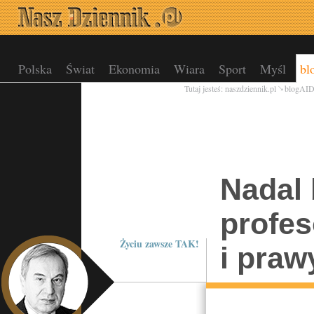
Polska
Świat
Ekonomia
Wiara
Sport
Myśl
bl
Tutaj jesteś:
naszdziennik.pl
blogAI
Nadal
profe
Życiu zawsze TAK!
i praw