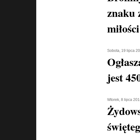
znaku 
miłośc
Sobota, 19 lipca 2
Ogłasz
jest 45
Wtorek, 8 lipca 20
Żydows
święte