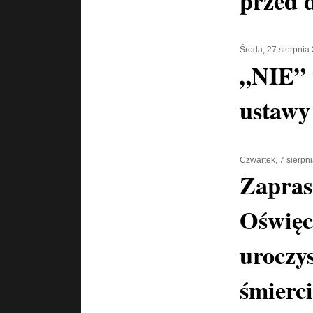
przed 
Środa, 27 sierpnia
„NIE” 
ustawy 
Czwartek, 7 sierpn
Zapras
Oświęc
uroczys
śmierci