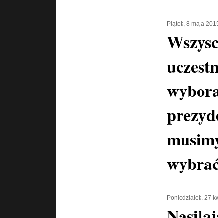
Piątek, 8 maja 201
Wszysc
uczest
wybor
prezyd
musim
wybrać
Poniedziałek, 27 k
Nasilaj