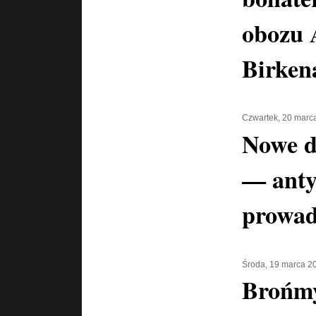
obozu 
Birken
Czwartek, 20 marc
Nowe d
— anty
prowad
Środa, 19 marca 2
Brońmy