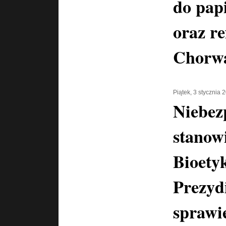
do pap
oraz r
Chorwa
Piątek, 3 stycznia 
Niebez
stanow
Bioety
Prezy
sprawie