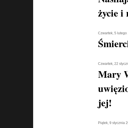
życie i
Czwartek, 5 lutego
Śmierc
Czwartek, 22 stycz
Mary 
uwięzi
jej!
Piątek, 9 stycznia 