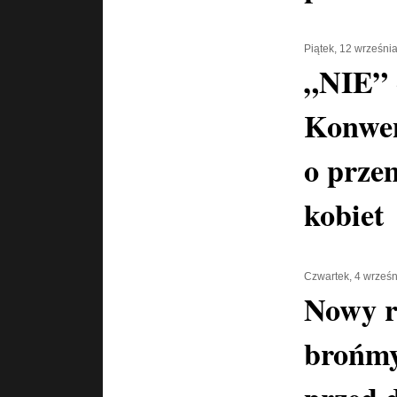
Piątek, 12 wrześni
„NIE” d
Konwen
o prze
kobiet
Czwartek, 4 wrześ
Nowy r
brońmy