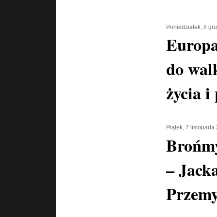
Poniedziałek, 8 gr
Europa
do wal
życia i
Piątek, 7 listopada
Brońmy
– Jacka
Przemy