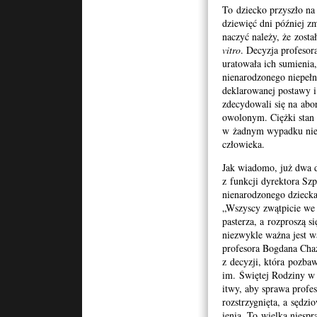
To dziecko przyszło na 
dziewięć dni później z
naczyć należy, że zost
vitro
. Decyzja pro­fe­so
ura­towała ich sum­ienia
nien­ar­o­d­zonego nie
deklarowanej postawy i 
zde­cy­dowali się na abo
owolonym. Ciężki stan 
w żadnym wypadku nie 
człowieka.
Jak wiadomo, już dwa dn
z funkcji dyrek­tora Szp
nien­ar­o­d­zonego dzieck
„Wszyscy zwąt­picie we
pasterza, a rozproszą s
niezwykle ważna jest w
pro­fe­sora Bog­dana Ch
z decyzji, która pozbaw­
im. Świętej Rodziny w 
itwy, aby sprawa pro­fe­
rozstrzyg­nięta, a sędz
ienia. To wielka niespraw