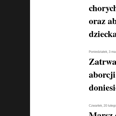
chorych
oraz a
dzieck
Poniedziałek, 3 m
Zatrwa
aborcj
donies
Czwartek, 20 luteg
Marsz 