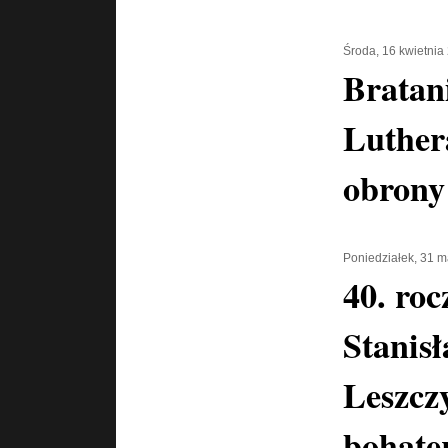
Środa, 16 kwietnia
Bratan
Luther
obrony
Poniedziałek, 31 
40. roc
Stanis
Leszcz
bohater