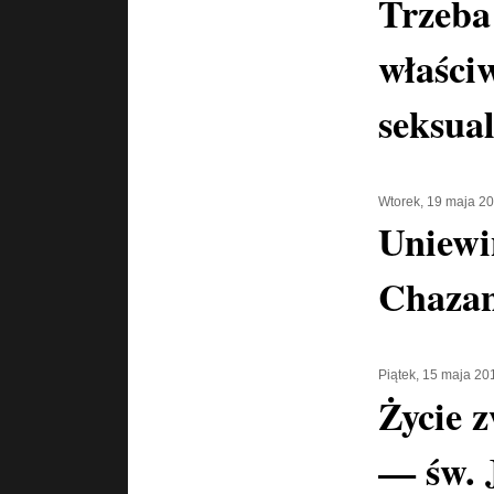
Trzeba
właści
seksua
Wtorek, 19 maja 2
Uniewi
Chaza
Piątek, 15 maja 20
Życie z
— św. 