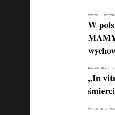
Wtorek, 11 sierpni
W pols
MAMY 
wychow
Poniedziałek, 10 s
„In vi
śmierci
Wtorek, 16 czerwc