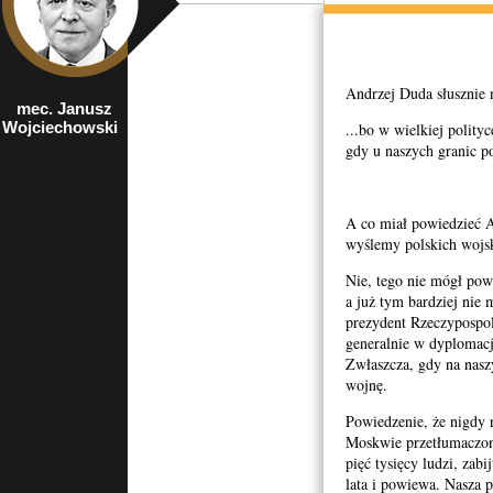
Andrzej Duda słusznie n
mec. Janusz
były prezes NIK,
Wojciechowski
europoseł z
...bo w wielkiej polity
ramienia Prawa i
gdy u naszych granic po
Sprawiedliwości
A co miał powiedzieć A
wyślemy polskich wojs
Nie, tego nie mógł pow
a już tym bardziej nie 
prezydent Rzeczypospoli
generalnie w dyplomacj
Zwłaszcza, gdy na nasz
wojnę.
Powiedzenie, że nigdy
Moskwie przetłumaczono
pięć tysięcy ludzi, zab
lata i powiewa. Nasza 