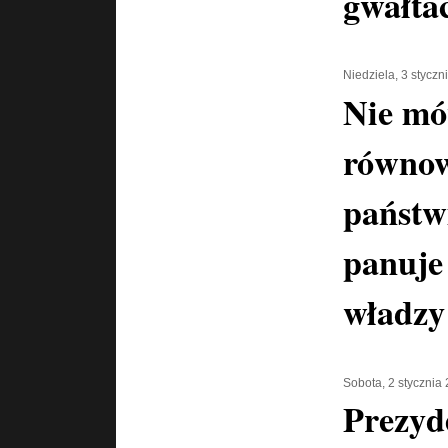
gwałta
Niedziela, 3 styczn
Nie m
równow
państw
panuje
władzy
Sobota, 2 stycznia
Prezyd