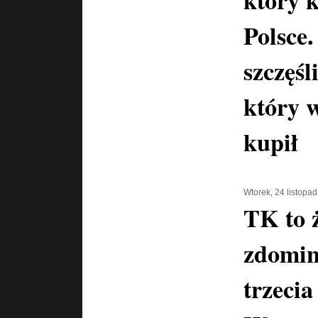
który 
Polsce
szczęśl
który 
kupił
Wtorek, 24 listopa
TK to ż
zdomin
trzecia