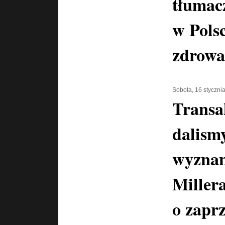
tłumac
w Pols
zdrowa
Sobota, 16 styczni
Transa
dalismy
wyznan
Miller
o zaprz