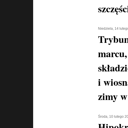
szczęśc
Niedziela, 14 lute
Trybun
marcu,
składz
i wiosn
zimy w
Środa, 10 lutego 2
Hipokr