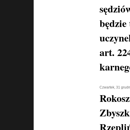
sędzió
będzie
uczyne
art. 2
karneg
Czwartek, 31 grud
Rokosz
Zbysz
Rzepli