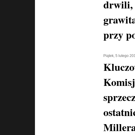
drwili,
grawita
przy p
Piątek, 5 lutego 20
Kluczo
Komisj
sprzecz
ostatni
Miller