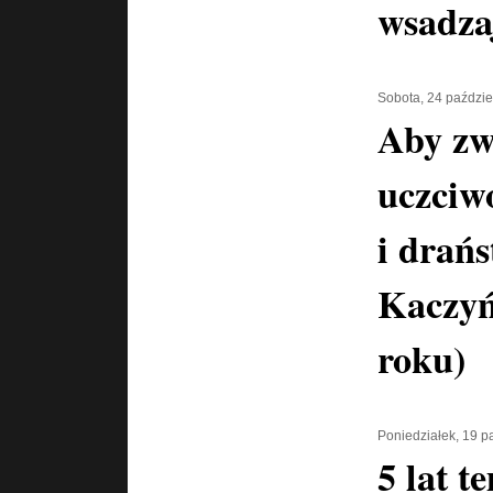
wsadza
Sobota, 24 paździe
Aby zw
uczciwo
i drań
Kaczyń
roku)
Poniedziałek, 19 p
5 lat 