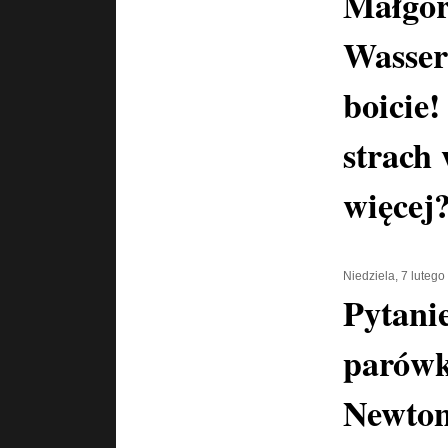
Małgor
Wasser
boicie!
strach
więcej
Niedziela, 7 luteg
Pytani
parówk
Newton