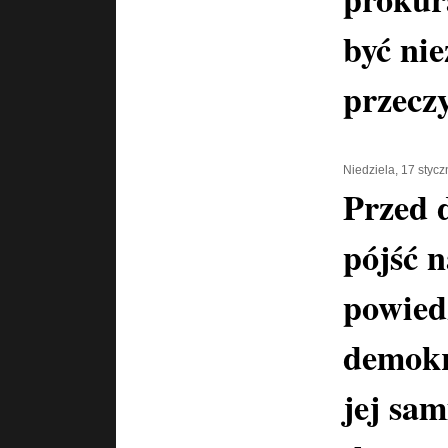
być nie
przeczy
Niedziela, 17 styc
Przed 
pójść n
powiedz
demokra
jej sam