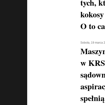
tych, k
kokosy
O to ca
Sobota, 19 marca 
Maszyn
w KRS-
sądown
aspira
spełnią