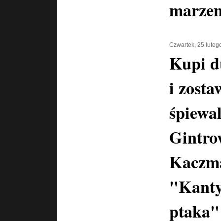
marzen
Czwartek, 25 luteg
Kupi d
i zosta
śpiewal
Gintro
Kaczma
"Kanty
ptaka"