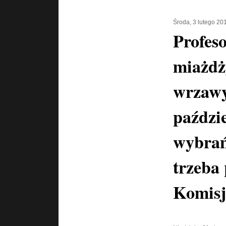
Środa, 3 lutego 20
Profes
miażdż
wrzawy
paździ
wybrań
trzeba
Komisj