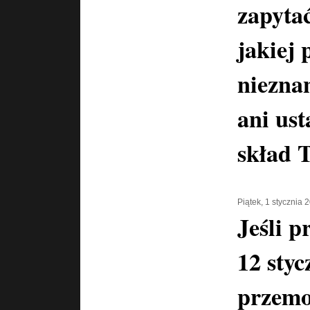
zapyta
jakiej 
niezna
ani us
skład 
Piątek, 1 stycznia 
Jeśli p
12 styc
przemo