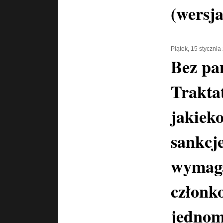
(wersja
Piątek, 15 stycznia
Bez pa
Trakta
jakiek
sankcj
wymaga
członk
jednomy