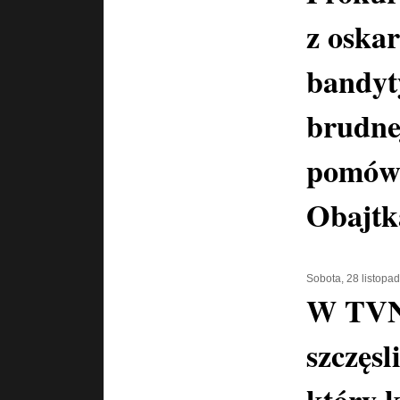
z oska
bandyt
brudne
pomówi
Obajtk
Sobota, 28 listopa
W TVN
szczęs