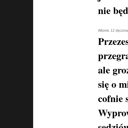
nie będ
Wtorek, 12 styczni
Przeze
przegr
ale gro
się o m
cofnie 
Wypro
sędzió