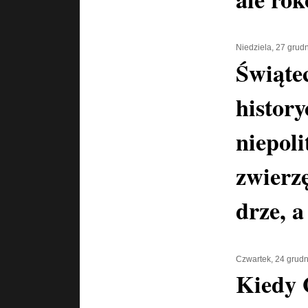
Niedziela, 27 grud
Świątec
history
niepoli
zwierz
drze, a
Czwartek, 24 grud
Kiedy 