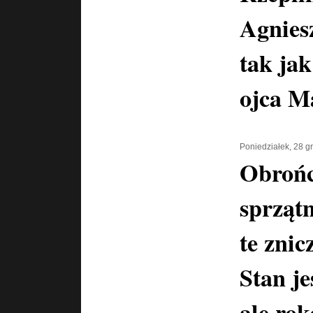
Agnies
tak jak
ojca M
Poniedziałek, 28 g
Obrońc
sprzątn
te znic
Stan je
ale ro