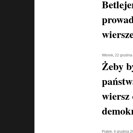
Betlej
prowadz
wiersz
Wtorek, 22 grudnia
Żeby b
państwa
wiersz
demokr
Piątek, 4 grudnia 