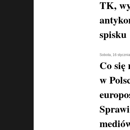
TK, wy
antyko
spisku
Sobota, 16 styczni
Co się
w Polsc
europo
Sprawi
mediów