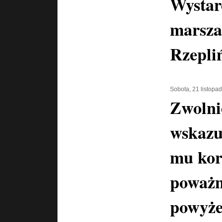
Wystar
marsza
Rzepli
Sobota, 21 listopa
Zwolni
wskazu
mu kor
poważn
powyże