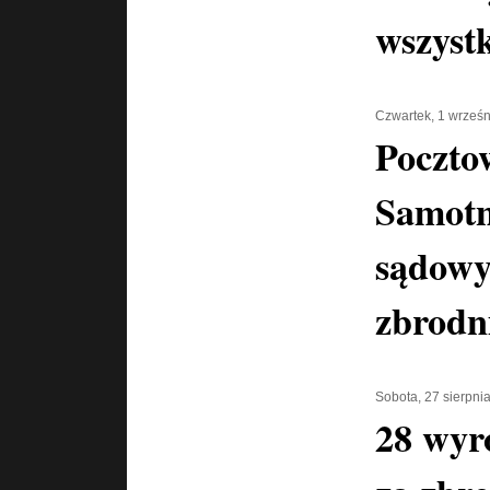
wszyst
Czwartek, 1 wrześ
Poczto
Samotn
sądowy
zbrodn
Sobota, 27 sierpni
28 wyr