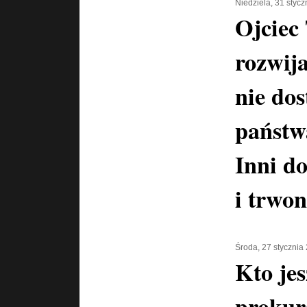
Niedziela, 31 styc
Ojciec
rozwija
nie dos
państwa
Inni do
i trwon
Środa, 27 stycznia
Kto jes
prokur