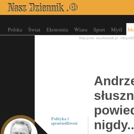
Polska
Świat
Ekonomia
Wiara
Sport
Myśl
bl
Tutaj jesteś:
naszdziennik.pl
blogAI
Andrz
słuszn
powied
Polityka i
nigdy..
sprawiedliwość