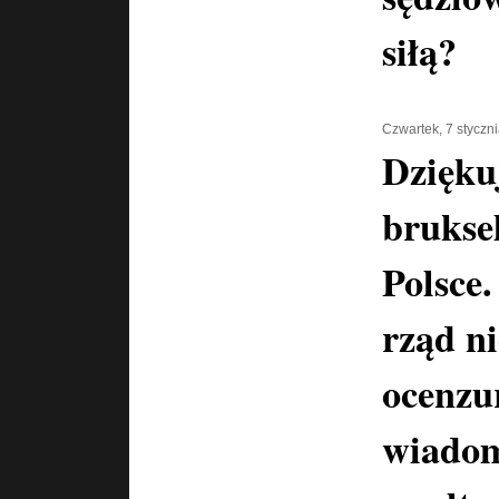
siłą?
Czwartek, 7 styczn
Dzięku
brukse
Polsce.
rząd n
ocenzu
wiadom