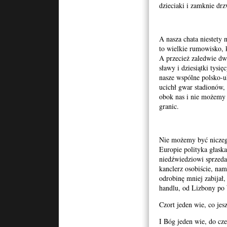
dzieciaki i zamknie drzw
A nasza chata niestety n
to wielkie rumowisko, 
A przecież zaledwie dw
sławy i dziesiątki tysię
nasze wspólne polsko-u
ucichł gwar stadionów, 
obok nas i nie możemy 
granic.
Nie możemy być niczego
Europie polityka głaska
niedźwiedziowi sprzeda
kanclerz osobiście, nam
odrobinę mniej zabijał
handlu, od Lizbony po
Czort jeden wie, co jesz
I Bóg jeden wie, do cze