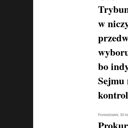
Trybun
w nicz
przedw
wyboru
bo ind
Sejmu 
kontro
Poniedziałek, 30 l
Prokur