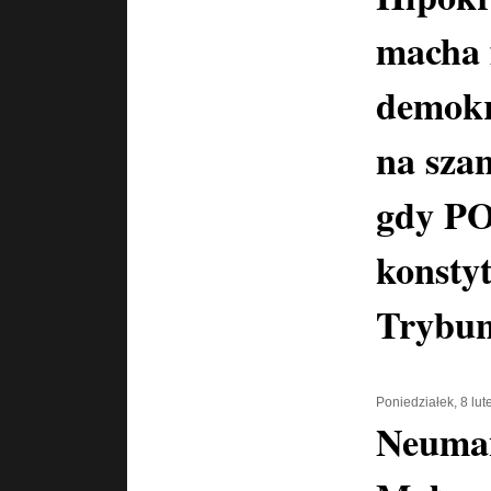
macha 
demokr
na szan
gdy PO
konstyt
Trybun
Poniedziałek, 8 lu
Neuma