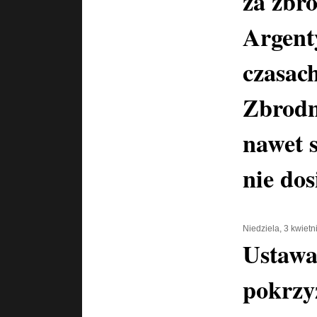
za zbr
Argent
czasac
Zbrodn
nawet 
nie dos
Niedziela, 3 kwiet
Ustawa
pokrzy