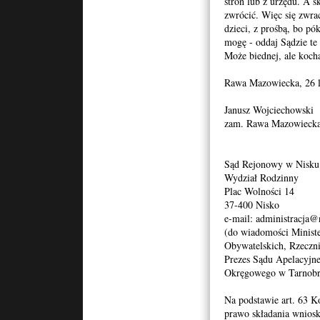
stron lub z urzędu. A s
zwrócić. Więc się zwra
dzieci, z prośbą, bo pó
mogę - oddaj Sądzie te 
Może biednej, ale koch
Rawa Mazowiecka, 26 l
Janusz Wojciechowski
zam. Rawa Mazowieck
Sąd Rejonowy w Nisku
Wydział Rodzinny
Plac Wolności 14
37-400 Nisko
e-mail: administracja@n
(do wiadomości Minist
Obywatelskich, Rzeczni
Prezes Sądu Apelacyjn
Okręgowego w Tarnobr
Na podstawie art. 63 K
prawo składania wniosk