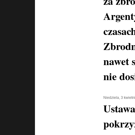
za zbr
Argent
czasac
Zbrodn
nawet 
nie dos
Niedziela, 3 kwiet
Ustawa
pokrzy