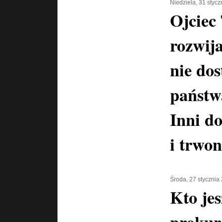
Niedziela, 31 styc
Ojciec
rozwija
nie dos
państwa
Inni do
i trwon
Środa, 27 stycznia
Kto jes