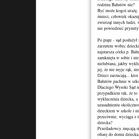
rodzina Bałutów nie?
Być może kogoś urażę, a
śmieci, człowiek okazu
zwierząt innych ludzi, 
nie powiedzieć prymity
Po piąte - sąd posłuży
zarzutem wobec dziecka
najstarsza córka p. Bału
zamknięta w sobie i ni
nielubiana, jakby wyklu
jej, że nie myje rąk, ni
Dzieci zarzucają... kto
Bałutów pachnie w szk
Dlaczego Wysoki Sąd nie
przypadkiem tak, że to 
wykluczenia dziecka, a
uzasadnieniu okolicznoś
dzieckiem w szkole i ni
przeciwnie, wyciąga z 
dziecka?
Prześladowcy znęcają s
ofiarę do domu dziecka,