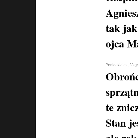
Agnies
tak jak
ojca M
Poniedziałek, 28 g
Obrońc
sprzątn
te znic
Stan je
ale ro