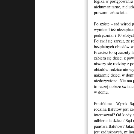
logika w postępowaniu
niehumanitarne, nieludz
prawami człowieka.
Po szóste – sąd wśród 
wymienił też niezapłac
podręczniki i 10 złotych
Pojawił się zarzut, ze 
bezpłatnych obiadów w 
Przecież to są zarzuty
zabiera się dzieci z po
niszczy się rodziny z p
obiadów rodzice nie wyk
nakarmić dzieci w domu
niedożywione. Nie ma 
to raczej dobrze świadc
w domu.
Po siódme – Wysoki Sąd
rodzina Bałutów jest z
interesował? Od kiedy 
odbierania dzieci? Sąd
państwa Bałutów? Jaki
jest zadłużonych, milio