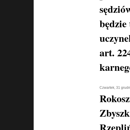
sędzió
będzie
uczyne
art. 2
karneg
Czwartek, 31 grud
Rokosz
Zbysz
Rzepli