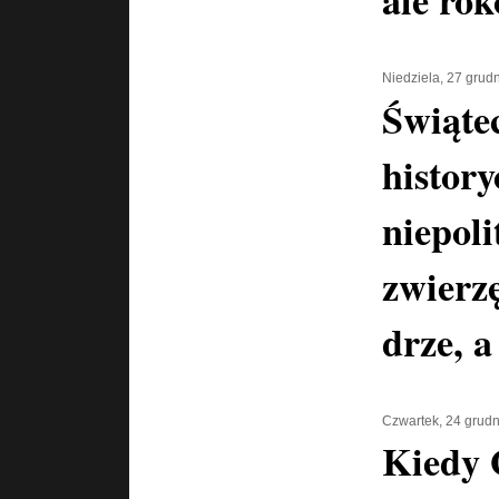
Niedziela, 27 grud
Świątec
history
niepoli
zwierz
drze, a
Czwartek, 24 grud
Kiedy 