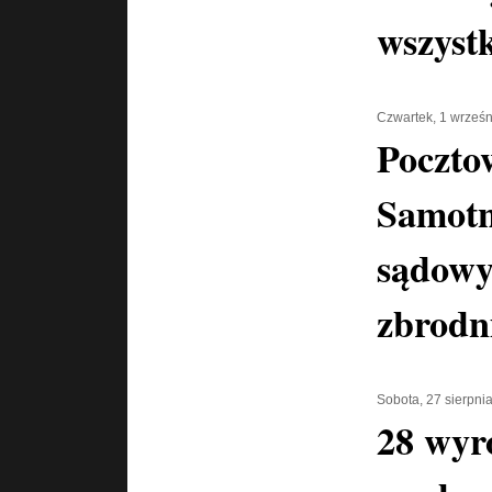
wszyst
Czwartek, 1 wrześ
Poczto
Samotn
sądowy
zbrodn
Sobota, 27 sierpni
28 wyr