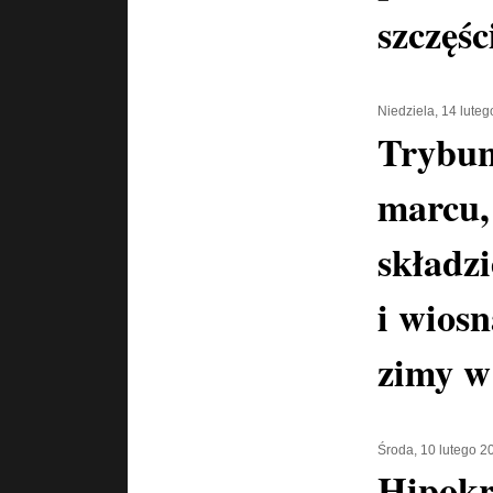
szczęśc
Niedziela, 14 lute
Trybun
marcu,
składz
i wiosn
zimy w
Środa, 10 lutego 2
Hipokr