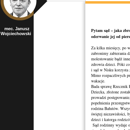
mec. Janusz
były prezes NIK,
Pytam sąd – jaka zbr
Wojciechowski
europoseł z
oderwanie jej od pier
ramienia Prawa i
Sprawiedliwości
Za kilka miesięcy, po 
zabronimy zabierania d
molestowanie bądź inne
zdrowia dzieci. Póki co
i sąd w Nisku korzysta z
Mimo rozpaczliwych pró
wakacje.
Bada sprawę Rzecznik 
Dziecka, złożone został
prowadzi postępowanie
popełnienia przestępstw
rodzina Bałutów. Wszysc
świętej niezawisłości, 
dzieci i katorga rodzic
Sąd rodzinny wydaje o