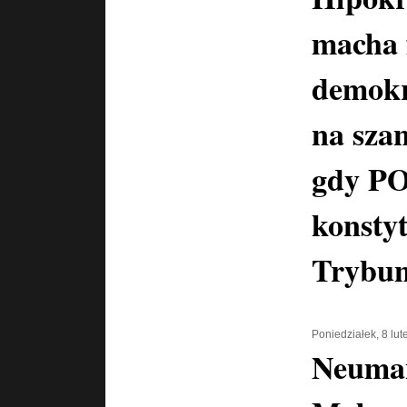
macha 
demokr
na szan
gdy PO
konstyt
Trybun
Poniedziałek, 8 lu
Neuma