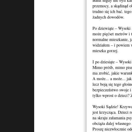
Bałut nigdy nie byli kar
przemocy, a skądinąd ob
trudno się ich bać. teg
żadnych dowodów.
Po dziewiąte – Wysoki
może pięćset metrów i t
normalne mieszkanie, j
widziałem – i powiem w
mieszka gorzej.
I po dziesiąte – Wysoki
Mimo próśb, mimo pism,
ma zrobić, jakie warunk
A może... a może... j
lecz boją się tego głoś
bezpieczeństwo swoje i 
tylko wprost o dzieci? 
Wysoki Sądzie! Krzywd
jest krzycząca. Dzieci r
na skraju załamania ps
obciąża dalej własnego
Proszę niezwłocznie od