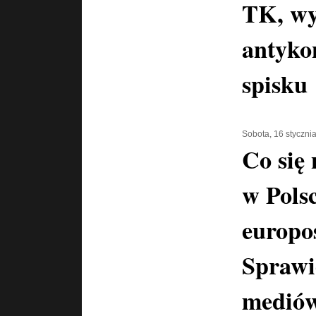
TK, wy
antyko
spisku
Sobota, 16 styczni
Co się
w Polsc
europo
Sprawi
mediów