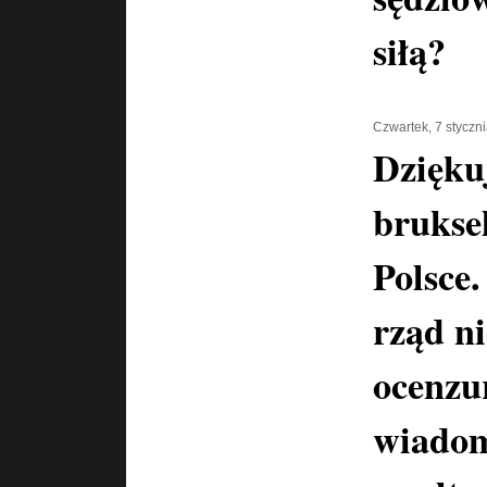
siłą?
Czwartek, 7 styczn
Dzięku
brukse
Polsce.
rząd n
ocenzu
wiadom