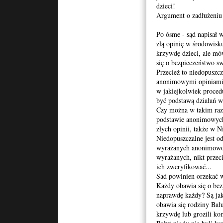
dzieci!
Argument o zadłużeniu
Po ósme - sąd napisał 
złą opinię w środowisku
krzywdę dzieci, ale m
się o bezpieczeństwo sw
Przecież to niedopuszcz
anonimowymi opiniami i
w jakiejkolwiek proce
być podstawą działań 
Czy można w takim razi
podstawie anonimowych 
złych opinii, także w Ni
Niedopuszczalne jest od
wyrażanych anonimowo!
wyrażanych, nikt przeci
ich zweryfikować...
Sad powinien orzekać w
Każdy obawia się o bez
naprawdę każdy? Są jak
obawia się rodziny Bału
krzywdę lub grozili k