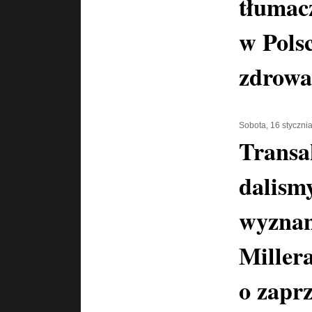
tłumac
w Pols
zdrowa
Sobota, 16 styczni
Transa
dalismy
wyznan
Miller
o zaprz