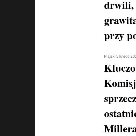
drwili,
grawita
przy p
Piątek, 5 lutego 20
Kluczo
Komisj
sprzecz
ostatni
Miller