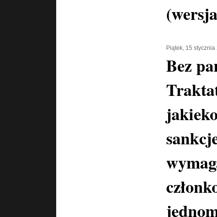
(wersja
Piątek, 15 stycznia
Bez pa
Trakta
jakiek
sankcj
wymaga
członk
jednomy