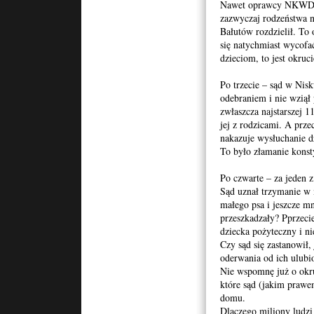
Nawet oprawcy NKWD, 
zazwyczaj rodzeństwa n
Bałutów rozdzielił. To 
się natychmiast wycofa
dzieciom, to jest okruc
Po trzecie – sąd w Nisk
odebraniem i nie wziął
zwłaszcza najstarszej 1
jej z rodzicami. A przec
nakazuje wysłuchanie dz
To było złamanie konst
Po czwarte – za jeden 
Sąd uznał trzymanie w 
małego psa i jeszcze mn
przeszkadzały? Pprzecie
dziecka pożyteczny i ni
Czy sąd się zastanowił,
oderwania od ich ulubi
Nie wspomnę już o okr
które sąd (jakim prawe
domu.
Dlaczego miliony ludz