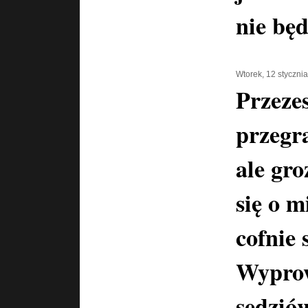
nie będ
Wtorek, 12 styczni
Przeze
przegr
ale gro
się o m
cofnie 
Wypro
sędzió