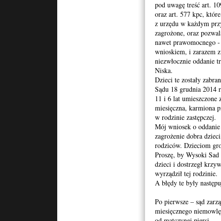
pod uwagę treść art. 1
oraz art. 577 kpc, któr
z urzędu w każdym przy
zagrożone, oraz pozwal
nawet prawomocnego - 
wnioskiem, i zarazem z
niezwłocznie oddanie tr
Niska.
Dzieci te zostały zabr
Sądu 18 grudnia 2014 r
11 i 6 lat umieszczone
miesięczna, karmiona p
w rodzinie zastępczej.
Mój wniosek o oddanie 
zagrożenie dobra dzieci
rodziców. Dzieciom gr
Proszę, by Wysoki Sad 
dzieci i dostrzegł krz
wyrządził tej rodzinie.
A błędy te były następu
Po pierwsze – sąd zarzą
miesięcznego niemowlęc
od matczynej piersi.