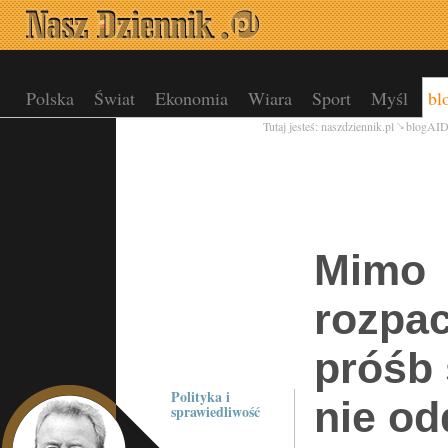
Polska
Świat
Ekonomia
Wiara
Sport
Myśl
bl
Tutaj jesteś:
naszdziennik.pl
blogAI
Mimo
rozpa
próśb 
Polityka i
nie od
sprawiedliwość