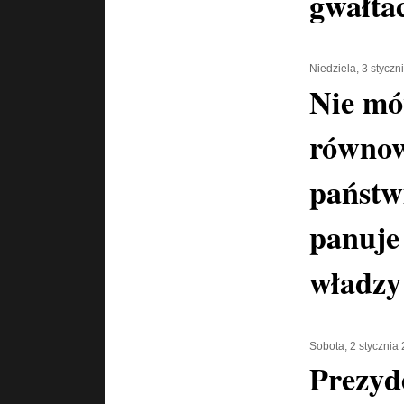
gwałta
Niedziela, 3 styczn
Nie m
równow
państw
panuje
władzy
Sobota, 2 stycznia
Prezyd