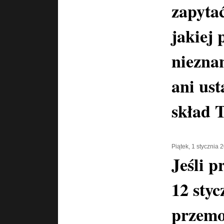
zapyta
jakiej 
niezna
ani us
skład 
Piątek, 1 stycznia 
Jeśli p
12 styc
przemo