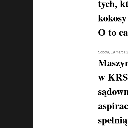
tych, k
kokosy
O to ca
Sobota, 19 marca 
Maszyn
w KRS-
sądown
aspira
spełnią