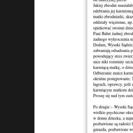
Jakiej zbrodni musiała
odebrania jej karmioneg
matki-zbrodniarki, skaz
oddziały więzienne, np
opiekować swoimi dzie
Pani Bałut żadnej zbro
żadnego wykroczenia ni
Dodam, Wysoki Sądzie,
zabraniają odsadzania 
powodujący stres zwierz
suce nikt rozumny szcze
karmiącą matkę, o dzie
Odbieranie matce karmi
okrutne postępowanie.
łagrach, oprawcy, jeśli
karmiącym matkom dzi
Proszę się nad tym zas
Po drugie – Wysoki Sąd 
wielkie psychiczne okr
w domu dziecka, a najm
pozbawione są radości 
gniazda, pozbawione w