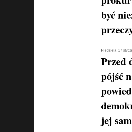
prokur
być nie
przeczy
Niedziela, 17 styc
Przed 
pójść n
powiedz
demokra
jej sam