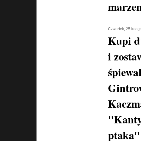
marzen
Czwartek, 25 luteg
Kupi d
i zosta
śpiewal
Gintro
Kaczma
"Kanty
ptaka"