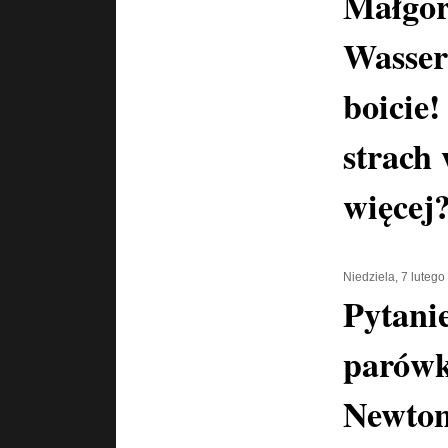
Małgor
Wasser
boicie!
strach
więcej
Niedziela, 7 luteg
Pytani
parówk
Newton