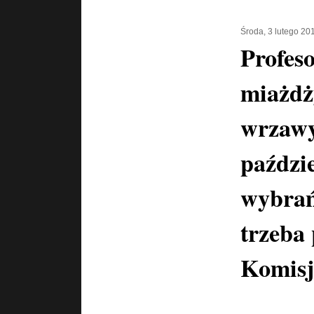
Środa, 3 lutego 20
Profes
miażdż
wrzawy
paździ
wybrań
trzeba
Komisj