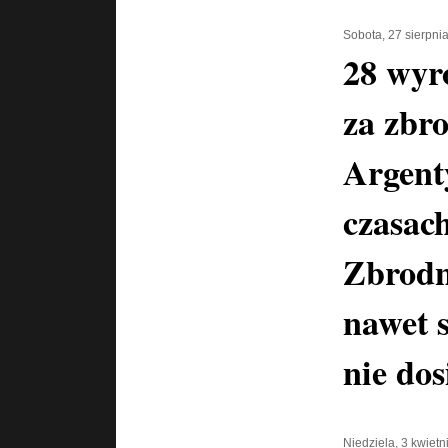
Sobota, 27 sierpni
28 wyr
za zbr
Argent
czasac
Zbrodn
nawet 
nie dos
Niedziela, 3 kwiet