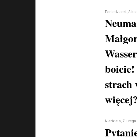
Poniedziałek, 8 lu
Neuma
Małgor
Wasser
boicie!
strach
więcej
Niedziela, 7 luteg
Pytani