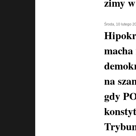
zimy w
Środa, 10 lutego 2
Hipokr
macha 
demokr
na szan
gdy PO
konstyt
Trybun