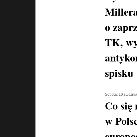
Miller
o zaprz
TK, wy
antyko
spisku
Sobota, 16 styczni
Co się
w Polsc
europo