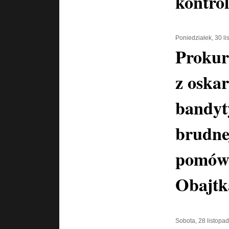
kontro
Poniedziałek, 30 l
Prokur
z oska
bandyt
brudne
pomówi
Obajtk
Sobota, 28 listopa