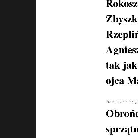
Rokosz
Zbysz
Rzepli
Agnies
tak jak
ojca M
Poniedziałek, 28 g
Obrońc
sprzątn