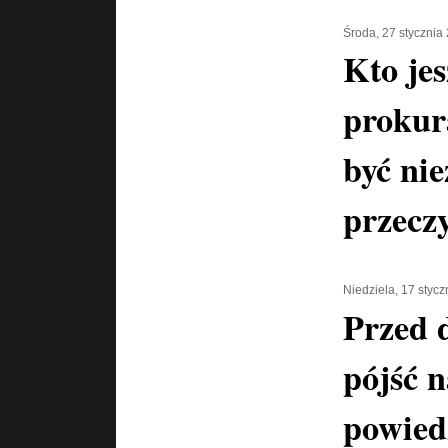
Środa, 27 stycznia
Kto jes
prokur
być nie
przeczy
Niedziela, 17 styc
Przed 
pójść n
powiedz