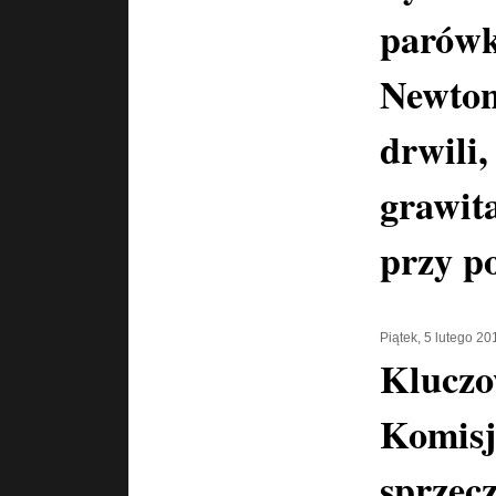
parówk
Newton
drwili,
grawita
przy p
Piątek, 5 lutego 20
Kluczo
Komisj
sprzecz