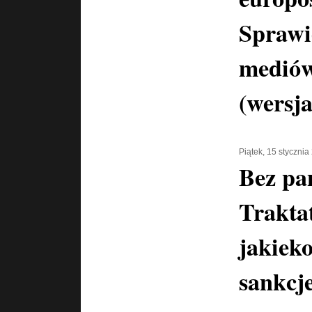
Sprawi
mediów
(wersja
Piątek, 15 stycznia
Bez pa
Trakta
jakiek
sankcj