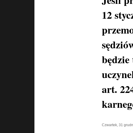
Jeśli p
12 styc
przemo
sędzió
będzie
uczyne
art. 2
karneg
Czwartek, 31 grud