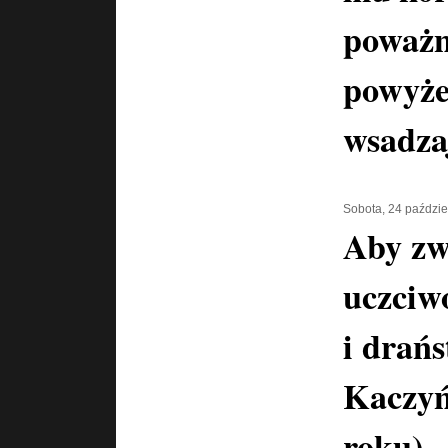
poważn
powyże
wsadza
Sobota, 24 paździe
Aby zw
uczciwo
i drań
Kaczyń
roku)