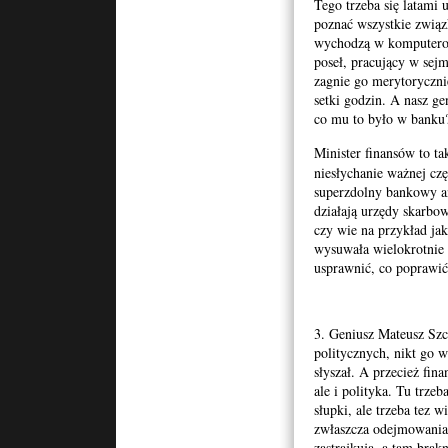
Tego trzeba się latami 
poznać wszystkie związk
wychodzą w komputerow
poseł, pracujący w sej
zagnie go merytoryczni
setki godzin. A nasz ge
co mu to było w banku
Minister finansów to ta
niesłychanie ważnej czę
superzdolny bankowy an
działają urzędy skarbow
czy wie na przykład jak
wysuwała wielokrotnie 
usprawnić, co poprawić
3. Geniusz Mateusz Szc
politycznych, nikt go w
słyszał. A przecież fin
ale i polityka. Tu trze
słupki, ale trzeba tez w
zwłaszcza odejmowania 
zastrajkują, a tam brakn