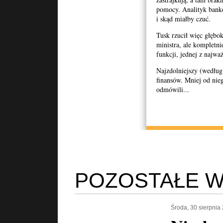
pomocy. Analityk banko
i skąd miałby czuć.
Tusk rzucił więc głębo
ministra, ale kompletni
funkcji, jednej z najwa
Najzdolniejszy (według
finansów. Mniej od nieg
odmówili...
POZOSTAŁE W
Środa, 30 sierpnia