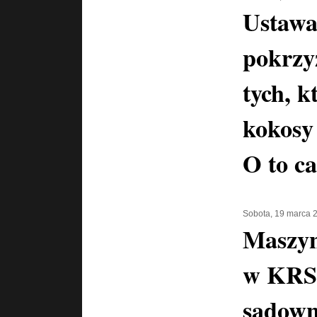
Ustawa
pokrzy
tych, k
kokosy
O to ca
Sobota, 19 marca 
Maszyn
w KRS-
sądown