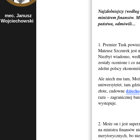
Najzdolniejszy (według
mec. Janusz
były prezes NIK,
ministrem finansów. Mn
Wojciechowski
europoseł z
państwa, odmówili...
ramienia Prawa i
Sprawiedliwości
1. Premier Tusk powied
Mateusz Szczurek jest 
Niezbyt wiadomo, wedłu
zostały ocenione i co n
zdolni polscy ekonomiś
Ale niech mu tam, Może
uniwersytetet, tam gdzi
dziecko
złote, cudowne
razu – zagranicznej ba
wystepuje.
2. Może on i jest super
na ministra finansów n
merytorycznych, bo nie