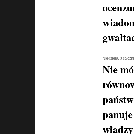
ocenzu
wiadom
gwałta
Niedziela, 3 styczn
Nie m
równow
państw
panuje
władzy