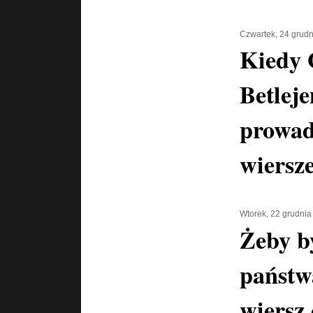
Czwartek, 24 grud
Kiedy 
Betlej
prowadz
wiersz
Wtorek, 22 grudnia
Żeby b
państwa
wiersz