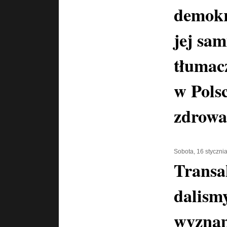
demokra
jej sam
tłumac
w Pols
zdrowa
Sobota, 16 styczni
Transa
dalismy
wyznan