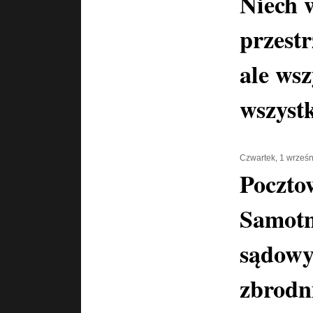
Niech 
przestr
ale wsz
wszyst
Czwartek, 1 wrześ
Poczto
Samotn
sądowy
zbrodn