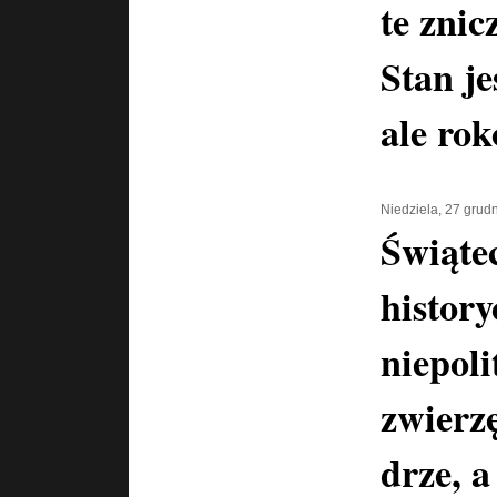
te znic
Stan je
ale ro
Niedziela, 27 grud
Świątec
history
niepoli
zwierz
drze, a