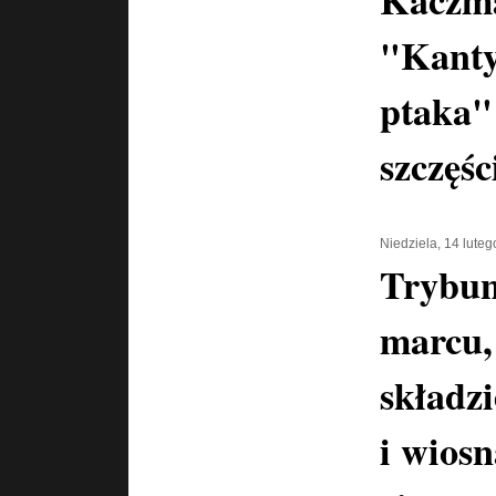
"Kanty
ptaka"
szczęśc
Niedziela, 14 lute
Trybun
marcu,
składz
i wiosn