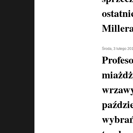
ostatni
Miller
Środa, 3 lutego 20
Profes
miażdż
wrzawy
paździ
wybrań