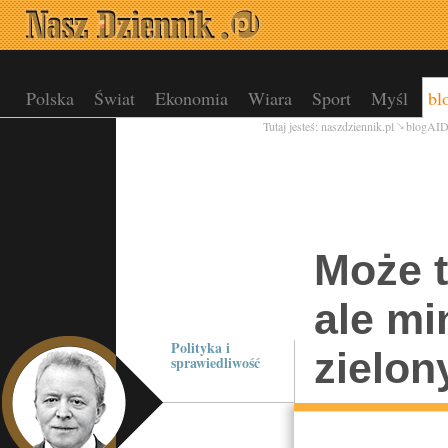
Polska
Świat
Ekonomia
Wiara
Sport
Myśl
bl
Tutaj jesteś:
naszdziennik.pl
blogAI
Może t
ale mi
Polityka i
zielon
sprawiedliwość