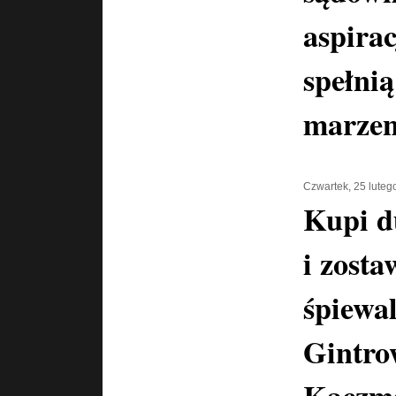
aspira
spełnią
marzen
Czwartek, 25 luteg
Kupi d
i zosta
śpiewal
Gintro
Kaczma