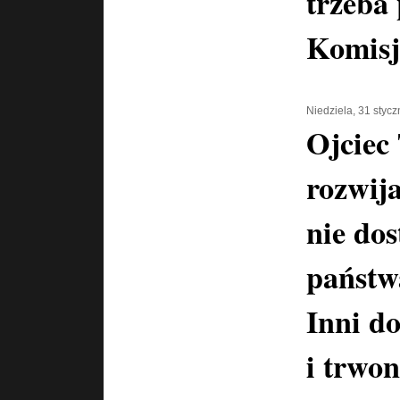
trzeba
Komisj
Niedziela, 31 styc
Ojciec
rozwija
nie dos
państwa
Inni do
i trwon