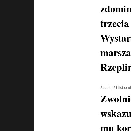
zdomin
trzecia
Wystar
marsza
Rzepli
Sobota, 21 listopa
Zwolni
wskazu
mu kor