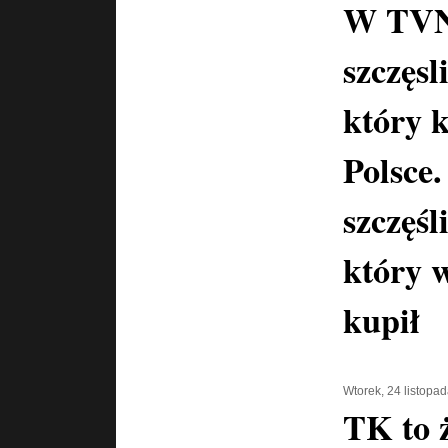
W TVN
szczęs
który 
Polsce
szczęśl
który 
kupił
Wtorek, 24 listopa
TK to ż