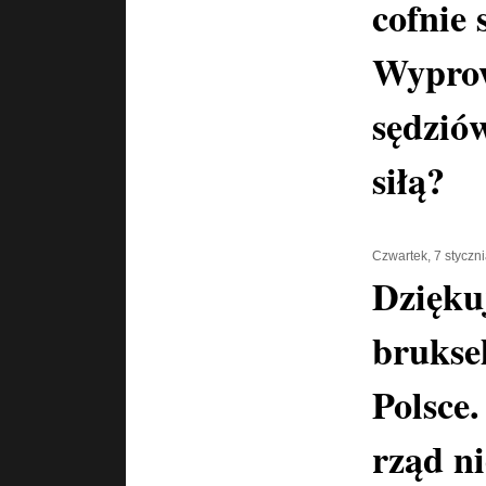
cofnie 
Wypro
sędzió
siłą?
Czwartek, 7 styczn
Dzięku
brukse
Polsce.
rząd n