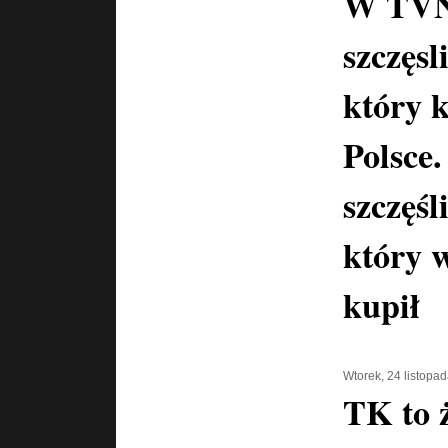
W TVN
szczęs
który 
Polsce
szczęśl
który 
kupił
Wtorek, 24 listopa
TK to ż