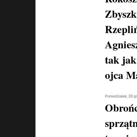
Zbysz
Rzepli
Agnies
tak jak
ojca M
Poniedziałek, 28 g
Obrońc
sprzątn