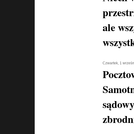
przestr
ale wsz
wszyst
Czwartek, 1 wrześ
Poczto
Samotn
sądowy
zbrodn