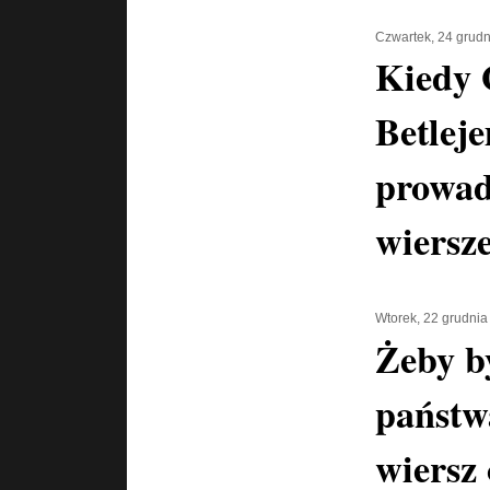
Czwartek, 24 grud
Kiedy 
Betlej
prowadz
wiersz
Wtorek, 22 grudnia
Żeby b
państwa
wiersz