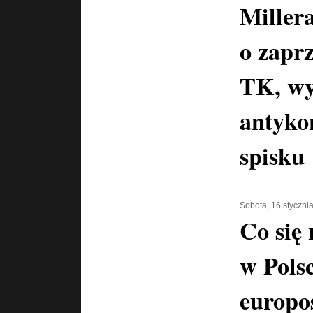
Miller
o zaprz
TK, wy
antyko
spisku
Sobota, 16 styczni
Co się
w Polsc
europo