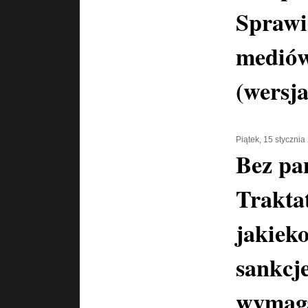
Sprawi
mediów
(wersja
Piątek, 15 stycznia
Bez pa
Trakta
jakiek
sankcj
wymaga