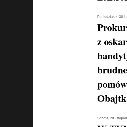
Poniedziałek, 30 l
Prokur
z oska
bandyt
brudne
pomówi
Obajtk
Sobota, 28 listopa