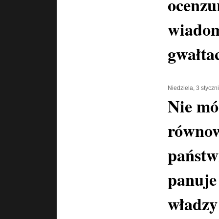
ocenzu
wiadom
gwałta
Niedziela, 3 styczn
Nie m
równow
państw
panuje
władzy