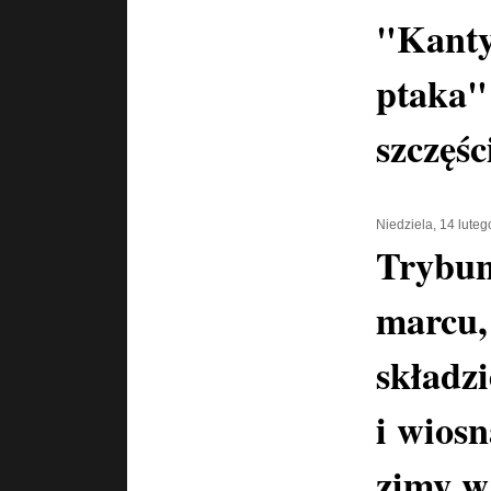
"Kanty
ptaka"
szczęśc
Niedziela, 14 lute
Trybun
marcu,
składz
i wiosn
zimy w