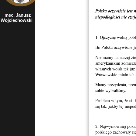
Polska oczywiście jest 
mec. Janusz
były prezes NIK,
niepodległości nie czuj
Wojciechowski
europoseł z
ramienia Prawa i
Sprawiedliwości
1. Ojczyznę wolną pobł
Bo Polska oczywiście je
Nie mamy na naszej zi
amerykańskim żołnierz
własnych wojsk też już
Warszawskie miało ich 
Mamy prezydenta, premi
sobie wybraliśmy.
Problem w tym, że ci, 
się tak, jakby tej niepo
2. Najwymowniej pokaz
polskiego zachowały się