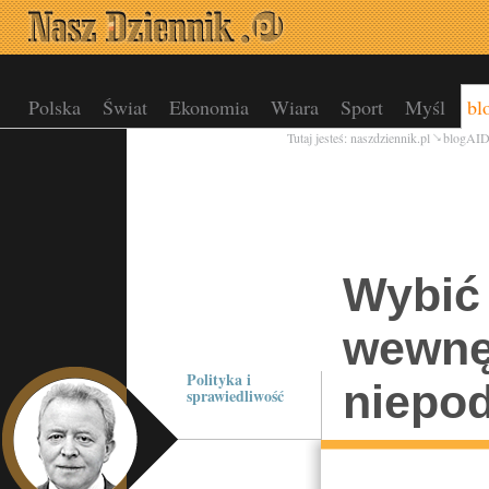
Polska
Świat
Ekonomia
Wiara
Sport
Myśl
bl
Tutaj jesteś:
naszdziennik.pl
blogAI
Wybić 
wewnę
Polityka i
niepod
sprawiedliwość