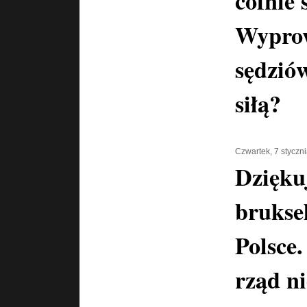
cofnie 
Wypro
sędzió
siłą?
Czwartek, 7 styczn
Dzięku
brukse
Polsce.
rząd n