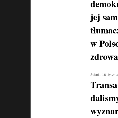
demokra
jej sam
tłumac
w Pols
zdrowa
Sobota, 16 styczni
Transa
dalismy
wyznan