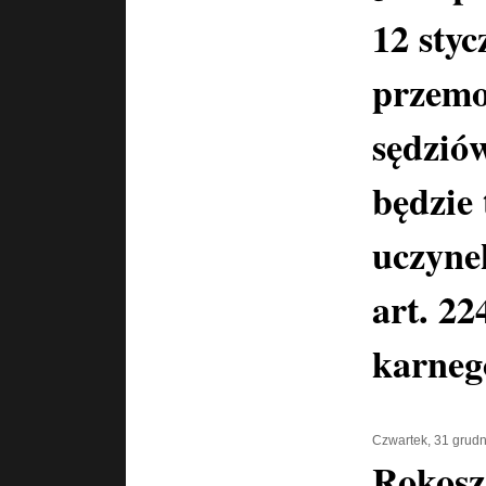
12 styc
przemo
sędzió
będzie
uczyne
art. 2
karneg
Czwartek, 31 grud
Rokosz