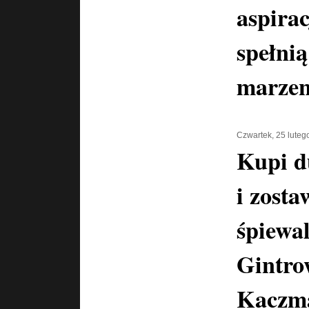
aspira
spełnią
marzen
Czwartek, 25 luteg
Kupi d
i zosta
śpiewal
Gintro
Kaczma