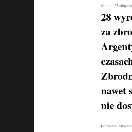
Sobota, 27 sierpni
28 wyr
za zbr
Argent
czasac
Zbrodn
nawet 
nie dos
Niedziela, 3 kwiet