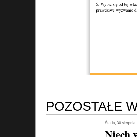
5. Wybić się od tej wł
prawdziwe wyzwanie dl
POZOSTAŁE W
Środa, 30 sierpnia
Niech 