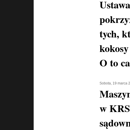
Ustawa
pokrzy
tych, k
kokosy
O to ca
Sobota, 19 marca 
Maszyn
w KRS-
sądown