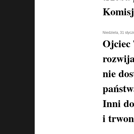
Komisj
Niedziela, 31 styc
Ojciec
rozwija
nie dos
państwa
Inni do
i trwon