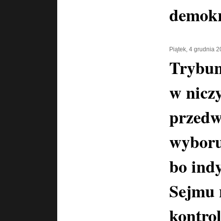
demokr
Piątek, 4 grudnia 
Trybun
w nicz
przedw
wyboru
bo ind
Sejmu 
kontro