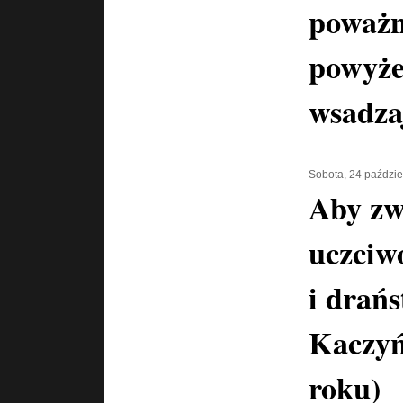
poważn
powyże
wsadza
Sobota, 24 paździe
Aby zw
uczciwo
i drań
Kaczyń
roku)