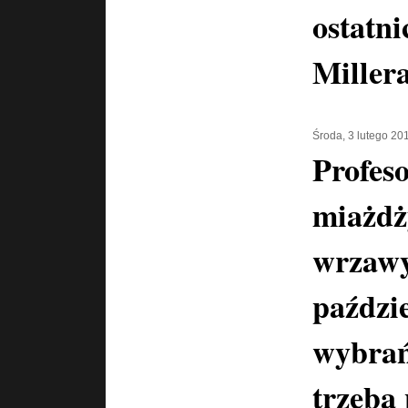
ostatni
Miller
Środa, 3 lutego 20
Profes
miażdż
wrzawy
paździ
wybrań
trzeba