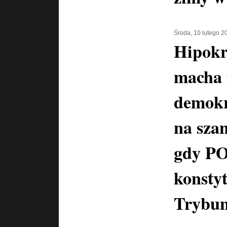
Środa, 10 lutego 2
Hipokr
macha 
demokr
na szan
gdy PO
konstyt
Trybun