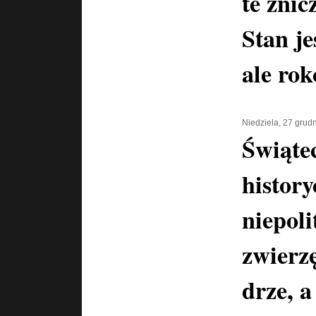
te znic
Stan je
ale ro
Niedziela, 27 grud
Świątec
history
niepoli
zwierz
drze, a