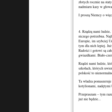
złotych rocznie na stat
nadmiaru kasy w głowac
I proszą Niemcy o więc
4. Rządzą nami ludzie, 
niczego potrzebna. Naj
Europie, im szybciej Un
tym dla nich lepiej. Ju
Radości i gotowi są cał
gwiazdkami. Biało-czer
Rządzi nami ludzie, któ
szkołach, których uwie
polskość to nienormalno
Ta władza pomaszeruje
kotylionami, nadętymi 
Przepraszam – tym raz
już nie będzie...