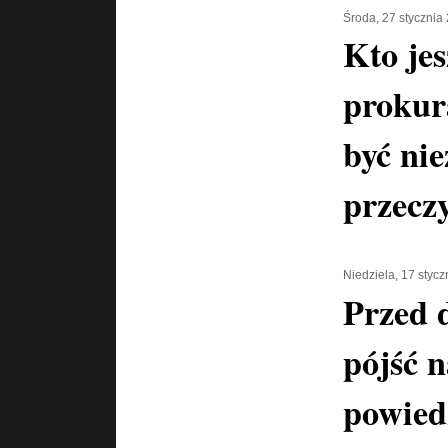
Środa, 27 stycznia
Kto jes
prokur
być nie
przeczy
Niedziela, 17 styc
Przed 
pójść n
powiedz