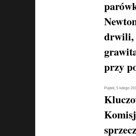
parówk
Newton
drwili,
grawita
przy p
Piątek, 5 lutego 20
Kluczo
Komisj
sprzecz