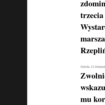
zdomin
trzecia
Wystar
marsza
Rzepli
Sobota, 21 listopa
Zwolni
wskazu
mu kor