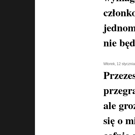
członk
jednomy
nie będ
Wtorek, 12 styczni
Przeze
przegr
ale gro
się o m