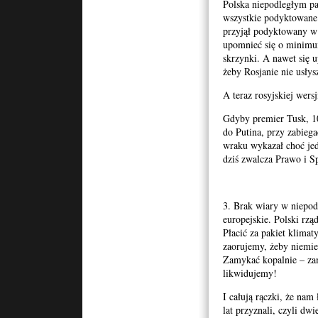
Polska niepodległym pa
wszystkie podyktowane
przyjął podyktowany w 
upomnieć się o minimum
skrzynki. A nawet się u
żeby Rosjanie nie usłysz
A teraz rosyjskiej wersj
Gdyby premier Tusk, 10
do Putina, przy zabiega
wraku wykazał choć jedn
dziś zwalcza Prawo i S
3. Brak wiary w niepodl
europejskie. Polski rzą
Płacić za pakiet klimat
zaorujemy, żeby niemie
Zamykać kopalnie – z
likwidujemy!
I całują rączki, że nam
lat przyznali, czyli dwi