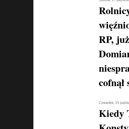
Rolnicy
więźnio
RP, już
Domia
niespr
cofnął 
Czwartek, 15 paźdz
Kiedy 
Konsty