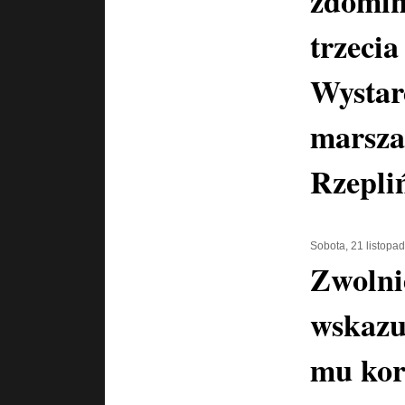
zdomin
trzecia
Wystar
marsza
Rzepli
Sobota, 21 listopa
Zwolni
wskazu
mu kor