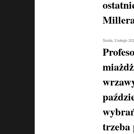
ostatni
Miller
Środa, 3 lutego 20
Profes
miażdż
wrzawy
paździ
wybrań
trzeba