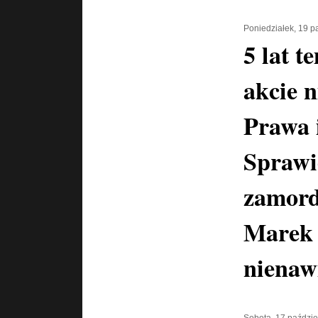
Poniedziałek, 19 p
5 lat 
akcie n
Prawa 
Sprawi
zamord
Marek 
nienawi
Sobota, 17 paździe