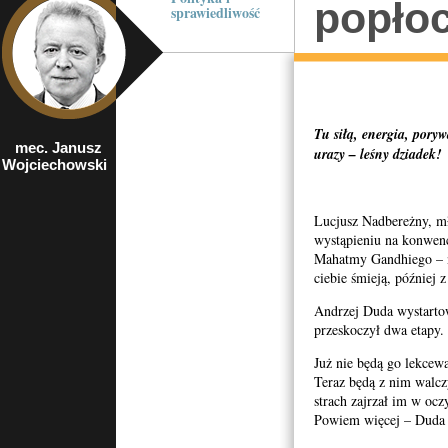
popło
sprawiedliwość
Tu siłą, energia, poryw
mec. Janusz
były prezes NIK,
urazy – leśny dziadek!
Wojciechowski
europoseł z
ramienia Prawa i
Sprawiedliwości
Lucjusz Nadbereżny, m
wystąpieniu na konwen
Mahatmy Gandhiego – na
ciebie śmieją, później 
Andrzej Duda wystartowa
przeskoczył dwa etapy.
Już nie będą go lekceważ
Teraz będą z nim walcz
strach zajrzał im w oc
Powiem więcej – Duda