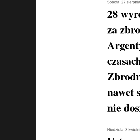
Sobota, 27 sierpni
28 wyr
za zbr
Argent
czasac
Zbrodn
nawet 
nie dos
Niedziela, 3 kwiet