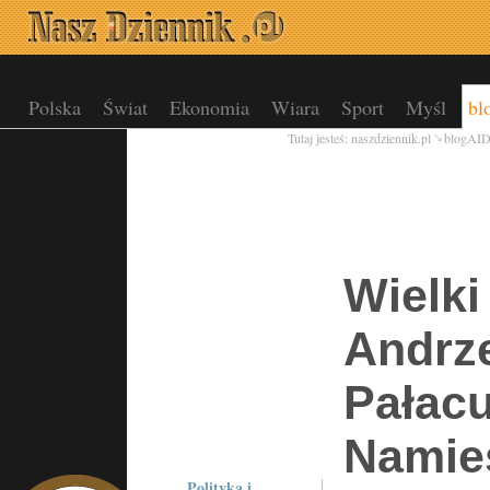
Polska
Świat
Ekonomia
Wiara
Sport
Myśl
bl
Tutaj jesteś:
naszdziennik.pl
blogAI
Wielki
Andrz
Pałac
Namie
Polityka i