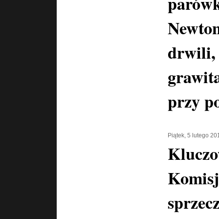
parówk
Newton
drwili,
grawita
przy p
Piątek, 5 lutego 20
Kluczo
Komisj
sprzecz