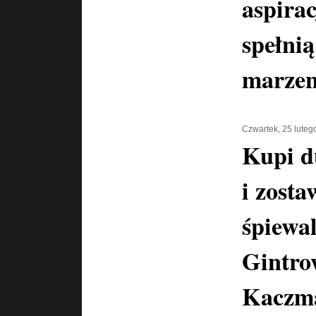
aspira
spełnią
marzen
Czwartek, 25 luteg
Kupi d
i zosta
śpiewal
Gintro
Kaczma