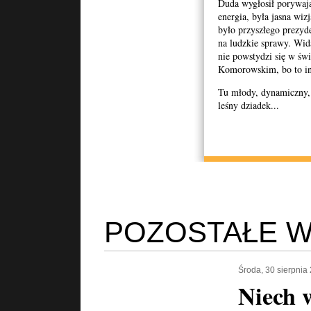
Duda wygłosił porywają
energia, była jasna wi
było przyszłego prezyd
na ludzkie sprawy. Wid
nie powstydzi się w św
Komorowskim, bo to in
Tu młody, dynamiczny, 
leśny dziadek...
POZOSTAŁE W
Środa, 30 sierpnia
Niech 