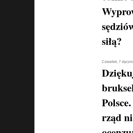
Wypro
sędzió
siłą?
Czwartek, 7 styczn
Dzięku
brukse
Polsce.
rząd n
ocenzu