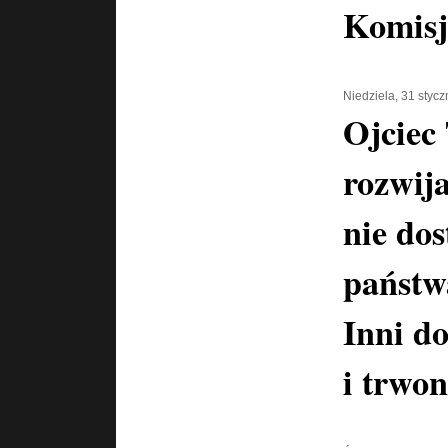
Komisj
Niedziela, 31 styc
Ojciec
rozwija
nie dos
państwa
Inni do
i trwon