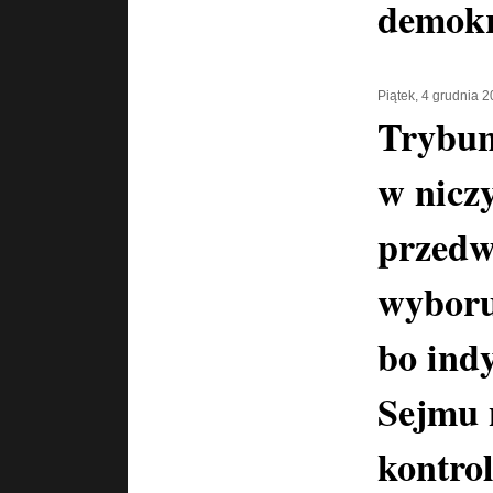
demokr
Piątek, 4 grudnia 
Trybun
w nicz
przedw
wyboru
bo ind
Sejmu 
kontro