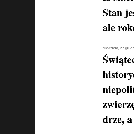
Stan je
ale ro
Niedziela, 27 grud
Świątec
history
niepoli
zwierz
drze, a