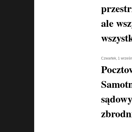
przestr
ale wsz
wszyst
Czwartek, 1 wrześ
Poczto
Samotn
sądowy
zbrodn