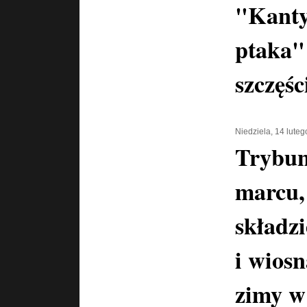
"Kanty
ptaka"
szczęśc
Niedziela, 14 lute
Trybun
marcu,
składz
i wiosn
zimy w