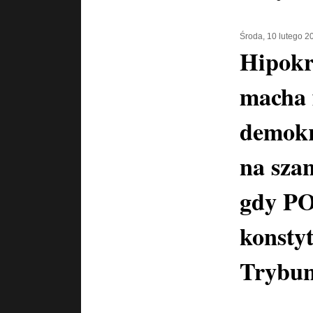
Środa, 10 lutego 2
Hipokr
macha 
demokr
na szan
gdy PO
konstyt
Trybun