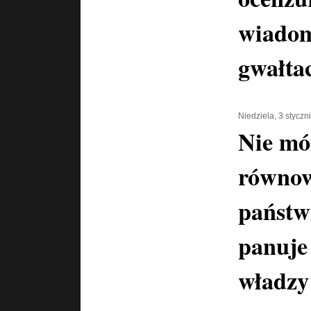
wiadom
gwałta
Niedziela, 3 styczn
Nie m
równow
państw
panuje
władzy