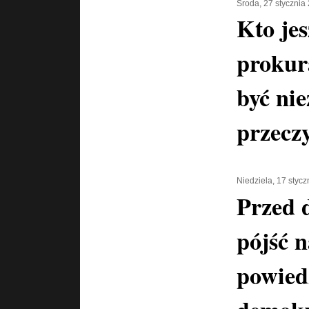
Środa, 27 stycznia
Kto jes
prokur
być nie
przeczy
Niedziela, 17 styc
Przed 
pójść n
powiedz