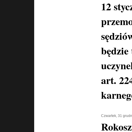
12 styc
przemo
sędzió
będzie
uczyne
art. 2
karneg
Czwartek, 31 grud
Rokosz