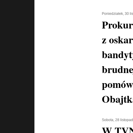
Poniedziałek, 30 l
Prokur
z oska
bandyt
brudne
pomówi
Obajtk
Sobota, 28 listopa
W TVN