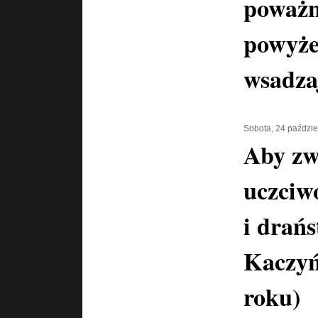
poważn
powyże
wsadza
Sobota, 24 paździe
Aby zw
uczciwo
i drań
Kaczyń
roku)