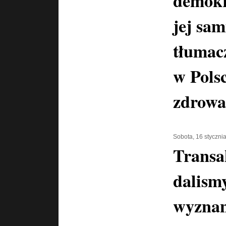
demokra
jej sam
tłumac
w Pols
zdrowa
Sobota, 16 styczni
Transa
dalismy
wyznan