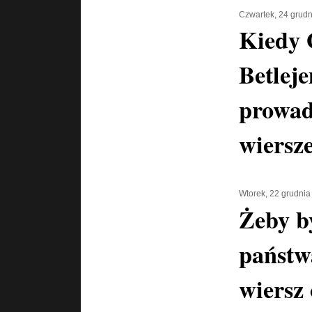
Czwartek, 24 grud
Kiedy 
Betlej
prowadz
wiersz
Wtorek, 22 grudnia
Żeby b
państwa
wiersz