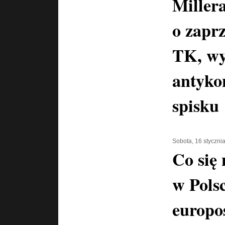
Miller
o zaprz
TK, wy
antyko
spisku
Sobota, 16 styczni
Co się
w Polsc
europo