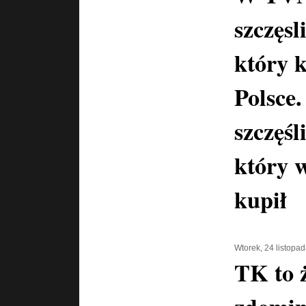
szczęs
który 
Polsce
szczęśl
który 
kupił
Wtorek, 24 listopa
TK to ż