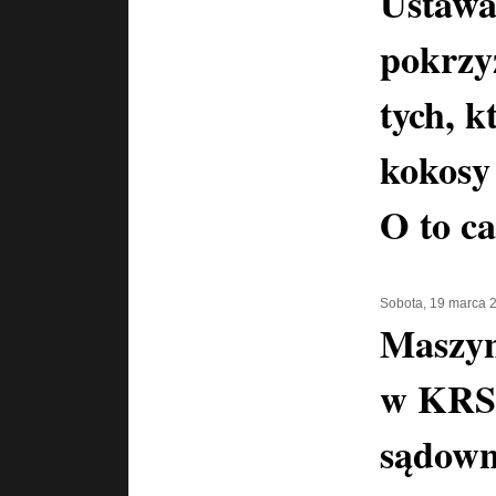
Ustawa
pokrzy
tych, k
kokosy
O to ca
Sobota, 19 marca 
Maszyn
w KRS-
sądown