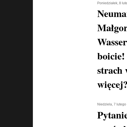
Poniedziałek, 8 lu
Neuma
Małgor
Wasser
boicie!
strach
więcej
Niedziela, 7 luteg
Pytani