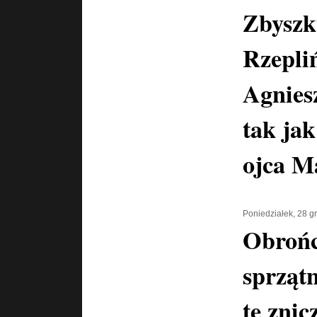
Zbysz
Rzepli
Agnies
tak jak
ojca M
Poniedziałek, 28 g
Obrońc
sprzątn
te znic