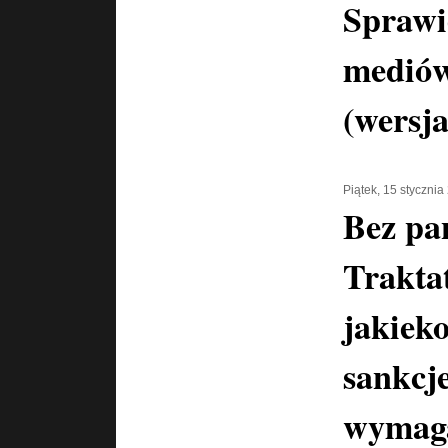
Sprawi
mediów
(wersja
Piątek, 15 stycznia
Bez pa
Trakta
jakiek
sankcj
wymaga