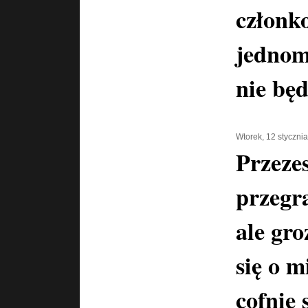
członk
jednomy
nie będ
Wtorek, 12 styczni
Przeze
przegr
ale gro
się o m
cofnie 